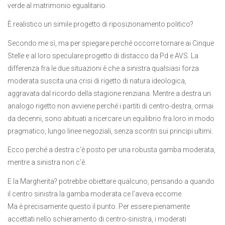
verde al matrimonio egualitario.
È realistico un simile progetto di riposizionamento politico?
Secondo me sì, ma per spiegare perché occorre tornare ai Cinque
Stelle e al loro speculare progetto di distacco da Pd e AVS. La
differenza fra le due situazioni è che a sinistra qualsiasi forza
moderata suscita una crisi di rigetto di natura ideologica,
aggravata dal ricordo della stagione renziana. Mentre a destra un
analogo rigetto non avviene perché i partiti di centro-destra, ormai
da decenni, sono abituati a ricercare un equilibrio fra loro in modo
pragmatico, lungo linee negoziali, senza scontri sui principi ultimi.
Ecco perché a destra c’è posto per una robusta gamba moderata,
mentre a sinistra non c’è.
E la Margherita? potrebbe obiettare qualcuno, pensando a quando
il centro sinistra la gamba moderata ce l’aveva eccome.
Ma è precisamente questo il punto. Per essere pienamente
accettati nello schieramento di centro-sinistra, i moderati