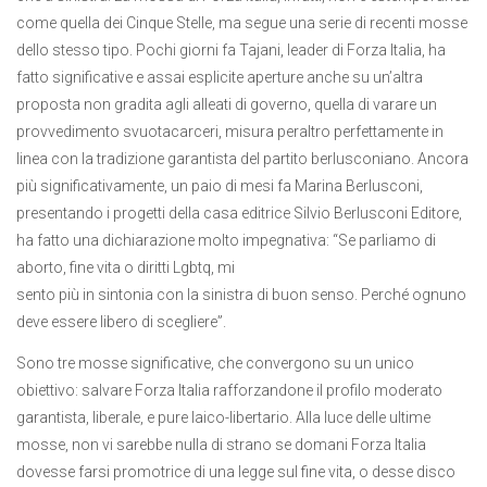
come quella dei Cinque Stelle, ma segue una serie di recenti mosse
dello stesso tipo. Pochi giorni fa Tajani, leader di Forza Italia, ha
fatto significative e assai esplicite aperture anche su un’altra
proposta non gradita agli alleati di governo, quella di varare un
provvedimento svuotacarceri, misura peraltro perfettamente in
linea con la tradizione garantista del partito berlusconiano. Ancora
più significativamente, un paio di mesi fa Marina Berlusconi,
presentando i progetti della casa editrice Silvio Berlusconi Editore,
ha fatto una dichiarazione molto impegnativa: “Se parliamo di
aborto, fine vita o diritti Lgbtq, mi
sento più in sintonia con la sinistra di buon senso. Perché ognuno
deve essere libero di scegliere”.
Sono tre mosse significative, che convergono su un unico
obiettivo: salvare Forza Italia rafforzandone il profilo moderato
garantista, liberale, e pure laico-libertario. Alla luce delle ultime
mosse, non vi sarebbe nulla di strano se domani Forza Italia
dovesse farsi promotrice di una legge sul fine vita, o desse disco