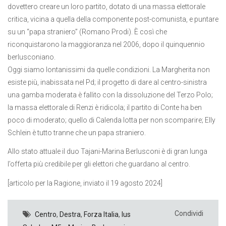
dovettero creare un loro partito, dotato di una massa elettorale
critica, vicina a quella della componente post-comunista, e puntare
su un “papa straniero” (Romano Prodi). È così che
riconquistarono la maggioranza nel 2006, dopo il quinquennio
berlusconiano.
Oggi siamo lontanissimi da quelle condizioni. La Margherita non
esiste più, inabissata nel Pd; il progetto di dare al centro-sinistra
una gamba moderata è fallito con la dissoluzione del Terzo Polo;
la massa elettorale di Renzi è ridicola; il partito di Conte ha ben
poco di moderato; quello di Calenda lotta per non scomparire; Elly
Schlein è tutto tranne che un papa straniero.
Allo stato attuale il duo Tajani-Marina Berlusconi è di gran lunga
l’offerta più credibile per gli elettori che guardano al centro.
[articolo per la Ragione, inviato il 19 agosto 2024]
Condividi
Centro
,
Destra
,
Forza Italia
,
Ius