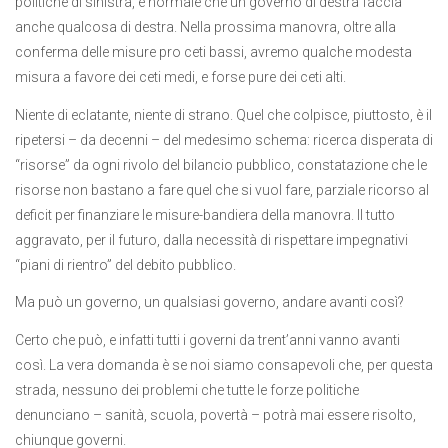
politiche di sinistra, è normale che un governo di destra faccia
anche qualcosa di destra. Nella prossima manovra, oltre alla
conferma delle misure pro ceti bassi, avremo qualche modesta
misura a favore dei ceti medi, e forse pure dei ceti alti.
Niente di eclatante, niente di strano. Quel che colpisce, piuttosto, è il
ripetersi – da decenni – del medesimo schema: ricerca disperata di
“risorse” da ogni rivolo del bilancio pubblico, constatazione che le
risorse non bastano a fare quel che si vuol fare, parziale ricorso al
deficit per finanziare le misure-bandiera della manovra. Il tutto
aggravato, per il futuro, dalla necessità di rispettare impegnativi
“piani di rientro” del debito pubblico.
Ma può un governo, un qualsiasi governo, andare avanti così?
Certo che può, e infatti tutti i governi da trent’anni vanno avanti
così. La vera domanda è se noi siamo consapevoli che, per questa
strada, nessuno dei problemi che tutte le forze politiche
denunciano – sanità, scuola, povertà – potrà mai essere risolto,
chiunque governi.