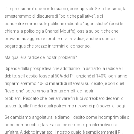
L’impressione è che non lo siamo, consapevoli. Se lo fossimo, la
smetteremmo di discutere di “politiche palliative”, e ci
concentreremmo sulle politiche radicali o “agonistiche” (così le
chiama la politologia Chantal Mouffe), ossia su politiche che
provano ad aggredire i problemi alla radice, anche a costo di
pagare qualche prezzo in termini di consenso.
Ma qual è la radice dei nostri problemi?
Dipende dalla prospettiva che adottiamo. In astratto la radice è il
debito: se il debito fosse al 60% del Pil, anziché al 140%, ogni anno
risparmieremmo 40-50 miliardi di interessi sul debito, e con quel
“tesorone” potremmo affrontare molti dei nostri
problemi. Peccato che, per arrivare fin lì, ci vorrebbero decenni di
austerità, alla fine dei quali potremmo ritrovarci più poveri di oggi.
Se cambiamo angolatura, e diamo il debito come incomprimibile o
poco comprimibile, la vera radice dei nostri problemi diventa
un’altra. A debito invariato, il nostro guaio è semplicemente il Pil,