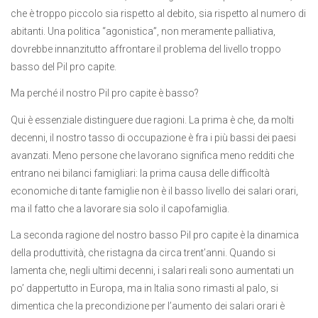
che è troppo piccolo sia rispetto al debito, sia rispetto al numero di
abitanti. Una politica “agonistica”, non meramente palliativa,
dovrebbe innanzitutto affrontare il problema del livello troppo
basso del Pil pro capite.
Ma perché il nostro Pil pro capite è basso?
Qui è essenziale distinguere due ragioni. La prima è che, da molti
decenni, il nostro tasso di occupazione è fra i più bassi dei paesi
avanzati. Meno persone che lavorano significa meno redditi che
entrano nei bilanci famigliari: la prima causa delle difficoltà
economiche di tante famiglie non è il basso livello dei salari orari,
ma il fatto che a lavorare sia solo il capofamiglia.
La seconda ragione del nostro basso Pil pro capite è la dinamica
della produttività, che ristagna da circa trent’anni. Quando si
lamenta che, negli ultimi decenni, i salari reali sono aumentati un
po’ dappertutto in Europa, ma in Italia sono rimasti al palo, si
dimentica che la precondizione per l’aumento dei salari orari è