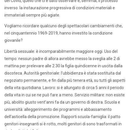
del Covid, quello che ci è dato osservare è, semmai, il processo
inverso: la instaurazione progressiva di condizioni materiali e
immateriali sempre più agiate.
Vogliamo ricordare qualcuno degli spettacolari cambiamenti che,
nel cinquantennio 1969-2019, hanno investito la condizione
giovanile?
Libertà sessuale: è incomparabilmente maggiore oggi. Uso del
tempo: nessun padre di allora avrebbe messo la sveglia alle 2 di
mattina per prelevare alle 2.30 la figlia quindicenne in uscita dalla
discoteca. Autorità genitoriale: l’ubbidienza è stata sostituita dal
negoziato permanente, e fin dalla più tenera età, su tutti gli aspetti
della vita quotidiana. Lavoro: si è allungato di circa 5 anni il periodo
della vita in cui se ne può fare a meno. Servizio militare: non esiste
più, abolito giusto vent’anni fa da un governo di destra. Scuola e
università: alleggerimento dei programmi e abbassamento
dell’asticella della promozione. Rapporti scuola-famiglia: il patto
genitori-insegnanti si è rotto, molti genitori di sono trasformati in