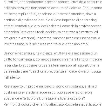
questi atti, che producono le stesse conseguenze della censura e
della violenza, ma non sono né censura né violenza. Eppure sono
atti sempre più diffusi, specie nelle università straniere, dove a
centinaia di professori e studiosi viene impedito di parlare dagli
attivisti contrari alle loro idee (celebre il caso della professoressa
britannica Cathleene Stock, addirittura costretta a dimettersi ed
emigrare in America). Insomma, sarebbe bene che una parola la
inventassimo, o la scegliessimo fra quelle che abbiamo.
Se non è né censura, né violenza, e tuttavia è la negazione di un
diritto fondamentale, come possiamo chiamare l’atto di impedire
la parola? Io suggerirei di usare il termine ‘sopraffazione’, che mi
pare renda bene l’idea di una prepotenza efficace, ovvero riuscita
nell’intento.
Resta aperto un problema, però: ci sono circostanze, al di là di
quelle già previste dalla legge, in cui può essere ragionevole
sospendere l’articolo 21, che tutela la libertà di parola?
Per molti di coloro che hanno attaccato Roccella e giustificato le