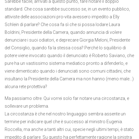
Sarebbe facile, arrivati a questo punto, fare notare il doppio
standard. Che cosa sarebbe successo se, in un evento pubblico,
attiviste delle associazioni pro-vita avessero impedito a Elly
Schlein di parlare? Che cosa fa sì che si possa lodare Laura
Boldrini, Presidente della Camera, quando annuncia di volere
denunciare i suoi odiatori, e deprecare Giorgia Meloni, Presidente
del Consiglio, quando fa la stessa cosa? Perché lo squilibrio di
potere viene invocato quando il denunciato è Roberto Saviano, che
pure ha un vastissimo sistema mediatico pronto a difenderlo, e
viene dimenticato quando i denunciati sono comuni cittadini, che
insultano la Presidente della Camera ma non hanno (meno male…)
alcuna rete protettiva?
Ma passiamo oltre. Qui vorrei solo far notare una circostanza, e
sollevare un problema.
La circostanza è che nel nostro linguaggio sembra assente un
termine per indicare quel che è successo al ministro Eugenia.
Roccella, ma anche a tanti altri cui, specie negli ultimi tempi, è stato
impedito di parlare. Su questo ha perfettamente ragione la sinistra