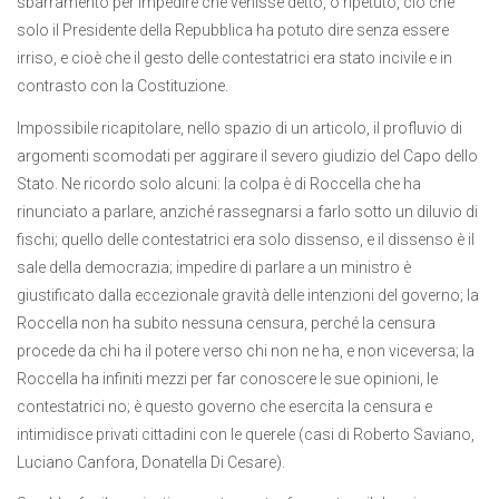
sbarramento per impedire che venisse detto, o ripetuto, ciò che
solo il Presidente della Repubblica ha potuto dire senza essere
irriso, e cioè che il gesto delle contestatrici era stato incivile e in
contrasto con la Costituzione.
Impossibile ricapitolare, nello spazio di un articolo, il profluvio di
argomenti scomodati per aggirare il severo giudizio del Capo dello
Stato. Ne ricordo solo alcuni: la colpa è di Roccella che ha
rinunciato a parlare, anziché rassegnarsi a farlo sotto un diluvio di
fischi; quello delle contestatrici era solo dissenso, e il dissenso è il
sale della democrazia; impedire di parlare a un ministro è
giustificato dalla eccezionale gravità delle intenzioni del governo; la
Roccella non ha subito nessuna censura, perché la censura
procede da chi ha il potere verso chi non ne ha, e non viceversa; la
Roccella ha infiniti mezzi per far conoscere le sue opinioni, le
contestatrici no; è questo governo che esercita la censura e
intimidisce privati cittadini con le querele (casi di Roberto Saviano,
Luciano Canfora, Donatella Di Cesare).