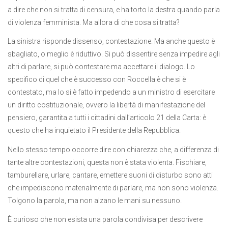
a dire che non si tratta di censura, e ha torto la destra quando parla
di violenza femminista. Ma allora di che cosa si tratta?
La sinistra risponde dissenso, contestazione. Ma anche questo è
sbagliato, o meglio è riduttivo. Si può dissentire senza impedire agli
altri di parlare, si può contestare ma accettare il dialogo. Lo
specifico di quel che è successo con Roccella è che si è
contestato, ma lo si è fatto impedendo a un ministro di esercitare
un diritto costituzionale, ovvero la libertà di manifestazione del
pensiero, garantita a tutti i cittadini dall’articolo 21 della Carta: è
questo che ha inquietato il Presidente della Repubblica.
Nello stesso tempo occorre dire con chiarezza che, a differenza di
tante altre contestazioni, questa non è stata violenta. Fischiare,
tamburellare, urlare, cantare, emettere suoni di disturbo sono atti
che impediscono materialmente di parlare, ma non sono violenza.
Tolgono la parola, ma non alzano le mani su nessuno.
È curioso che non esista una parola condivisa per descrivere