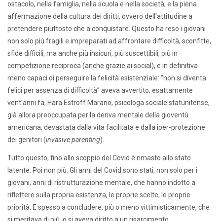
ostacolo, nella famiglia, nella scuola e nella società, e la piena
affermazione della cultura dei diritti, ovvero dell’attitudine a
pretendere piuttosto che a conquistare. Questo ha reso i giovani
non solo più fragili e impreparati ad affrontare difficoltà, sconfitte,
sfide difficili, ma anche più insicuri, più suscettibili, più in
competizione reciproca (anche grazie ai social), e in definitiva
meno capaci di perseguire la felicità esistenziale: “non si diventa
felici per assenza di difficoltà” aveva avvertito, esattamente
vent’anni fa, Hara Estroff Marano, psicologa sociale statunitense,
già allora preoccupata per la deriva mentale della gioventù
americana, devastata dalla vita facilitata e dalla iper-protezione
dei genitori (
invasive parenting
).
Tutto questo, fino allo scoppio del Covid è rimasto allo stato
latente. Poi non più. Gli anni del Covid sono stati, non solo per i
giovani, anni di ristrutturazione mentale, che hanno indotto a
riflettere sulla propria esistenza, le proprie scelte, le proprie
priorità. E spesso a concludere, più o meno vittimisticamente, che
si meritava di più, o si aveva diritto a un risarcimento.