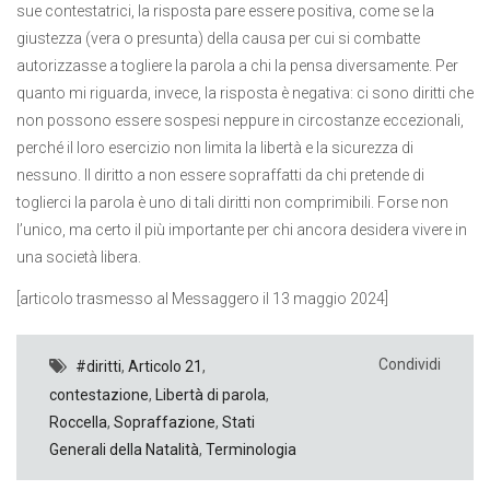
sue contestatrici, la risposta pare essere positiva, come se la
giustezza (vera o presunta) della causa per cui si combatte
autorizzasse a togliere la parola a chi la pensa diversamente. Per
quanto mi riguarda, invece, la risposta è negativa: ci sono diritti che
non possono essere sospesi neppure in circostanze eccezionali,
perché il loro esercizio non limita la libertà e la sicurezza di
nessuno. Il diritto a non essere sopraffatti da chi pretende di
toglierci la parola è uno di tali diritti non comprimibili. Forse non
l’unico, ma certo il più importante per chi ancora desidera vivere in
una società libera.
[articolo trasmesso al Messaggero il 13 maggio 2024]
Condividi
#diritti
,
Articolo 21
,
contestazione
,
Libertà di parola
,
Roccella
,
Sopraffazione
,
Stati
Generali della Natalità
,
Terminologia