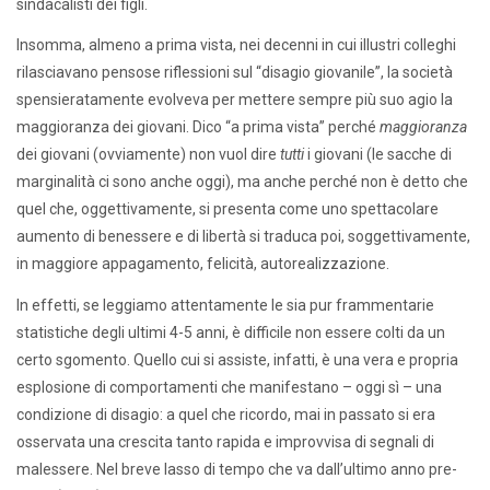
sindacalisti dei figli.
Insomma, almeno a prima vista, nei decenni in cui illustri colleghi
rilasciavano pensose riflessioni sul “disagio giovanile”, la società
spensieratamente evolveva per mettere sempre più suo agio la
maggioranza dei giovani. Dico “a prima vista” perché
maggioranza
dei giovani (ovviamente) non vuol dire
tutti
i giovani (le sacche di
marginalità ci sono anche oggi), ma anche perché non è detto che
quel che, oggettivamente, si presenta come uno spettacolare
aumento di benessere e di libertà si traduca poi, soggettivamente,
in maggiore appagamento, felicità, autorealizzazione.
In effetti, se leggiamo attentamente le sia pur frammentarie
statistiche degli ultimi 4-5 anni, è difficile non essere colti da un
certo sgomento. Quello cui si assiste, infatti, è una vera e propria
esplosione di comportamenti che manifestano – oggi sì – una
condizione di disagio: a quel che ricordo, mai in passato si era
osservata una crescita tanto rapida e improvvisa di segnali di
malessere. Nel breve lasso di tempo che va dall’ultimo anno pre-