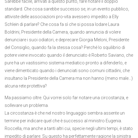
Sarebbe facile, arrivati a questo punto, fare notare il doppio
standard. Che cosa sarebbe successo se, in un evento pubblico,
attiviste delle associazioni pro-vita avessero impedito a Elly
Schlein di parlare? Che cosa fa sì che si possa lodare Laura
Boldrini, Presidente della Camera, quando annuncia di volere
denunciare i suoi odiatori, e deprecare Giorgia Meloni, Presidente
del Consiglio, quando fa la stessa cosa? Perché lo squilibrio di
potere viene invocato quando il denunciato è Roberto Saviano, che
pure ha un vastissimo sistema mediatico pronto a difenderlo, e
viene dimenticato quando i denunciati sono comuni cittadini, che
insultano la Presidente della Camera ma non hanno (meno male…)
alcuna rete protettiva?
Ma passiamo oltre. Qui vorrei solo far notare una circostanza, e
sollevare un problema.
La circostanza è che nel nostro linguaggio sembra assente un
termine per indicare quel che è successo al ministro Eugenia.
Roccella, ma anche a tanti altri cui, specie negli ultimi tempi, è stato
impedito di parlare. Su questo ha perfettamente ragione la sinistra