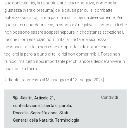
sue contestatrici, la risposta pare essere positiva, come se la
giustezza (vera o presunta) della causa per cui si combatte
autorizzasse a togliere la parola a chi la pensa diversamente. Per
quanto mi riguarda, invece, la risposta è negativa: ci sono diritti che
non possono essere sospesi neppure in circostanze eccezionali,
perché il loro esercizio non limita la libertà e la sicurezza di
nessuno. Il diritto a non essere sopraffatti da chi pretende di
toglierci la parola è uno di tali diritti non comprimibili. Forse non
l’unico, ma certo il più importante per chi ancora desidera vivere in
una società libera.
[articolo trasmesso al Messaggero il 13 maggio 2024]
Condividi
#diritti
,
Articolo 21
,
contestazione
,
Libertà di parola
,
Roccella
,
Sopraffazione
,
Stati
Generali della Natalità
,
Terminologia