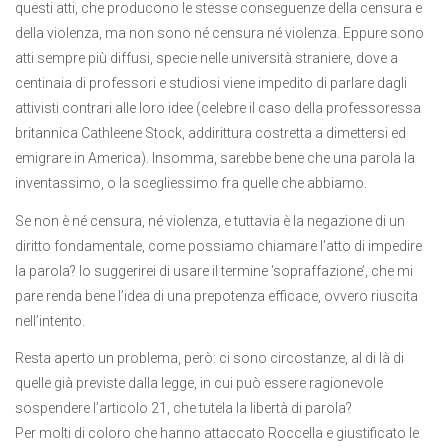
questi atti, che producono le stesse conseguenze della censura e
della violenza, ma non sono né censura né violenza. Eppure sono
atti sempre più diffusi, specie nelle università straniere, dove a
centinaia di professori e studiosi viene impedito di parlare dagli
attivisti contrari alle loro idee (celebre il caso della professoressa
britannica Cathleene Stock, addirittura costretta a dimettersi ed
emigrare in America). Insomma, sarebbe bene che una parola la
inventassimo, o la scegliessimo fra quelle che abbiamo.
Se non è né censura, né violenza, e tuttavia è la negazione di un
diritto fondamentale, come possiamo chiamare l’atto di impedire
la parola? Io suggerirei di usare il termine ‘sopraffazione’, che mi
pare renda bene l’idea di una prepotenza efficace, ovvero riuscita
nell’intento.
Resta aperto un problema, però: ci sono circostanze, al di là di
quelle già previste dalla legge, in cui può essere ragionevole
sospendere l’articolo 21, che tutela la libertà di parola?
Per molti di coloro che hanno attaccato Roccella e giustificato le