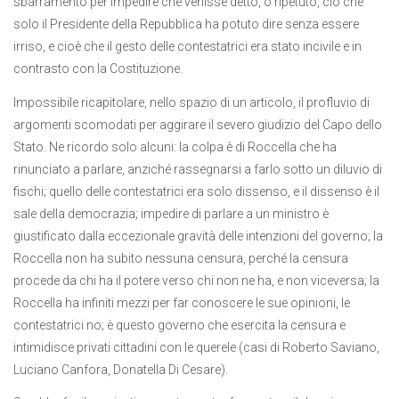
sbarramento per impedire che venisse detto, o ripetuto, ciò che
solo il Presidente della Repubblica ha potuto dire senza essere
irriso, e cioè che il gesto delle contestatrici era stato incivile e in
contrasto con la Costituzione.
Impossibile ricapitolare, nello spazio di un articolo, il profluvio di
argomenti scomodati per aggirare il severo giudizio del Capo dello
Stato. Ne ricordo solo alcuni: la colpa è di Roccella che ha
rinunciato a parlare, anziché rassegnarsi a farlo sotto un diluvio di
fischi; quello delle contestatrici era solo dissenso, e il dissenso è il
sale della democrazia; impedire di parlare a un ministro è
giustificato dalla eccezionale gravità delle intenzioni del governo; la
Roccella non ha subito nessuna censura, perché la censura
procede da chi ha il potere verso chi non ne ha, e non viceversa; la
Roccella ha infiniti mezzi per far conoscere le sue opinioni, le
contestatrici no; è questo governo che esercita la censura e
intimidisce privati cittadini con le querele (casi di Roberto Saviano,
Luciano Canfora, Donatella Di Cesare).