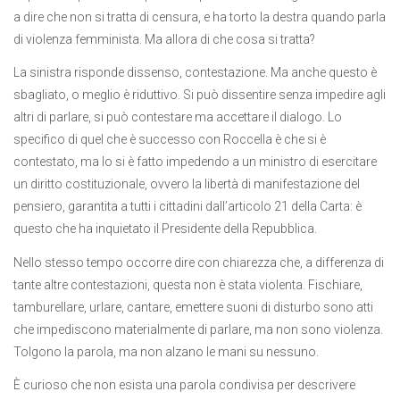
a dire che non si tratta di censura, e ha torto la destra quando parla
di violenza femminista. Ma allora di che cosa si tratta?
La sinistra risponde dissenso, contestazione. Ma anche questo è
sbagliato, o meglio è riduttivo. Si può dissentire senza impedire agli
altri di parlare, si può contestare ma accettare il dialogo. Lo
specifico di quel che è successo con Roccella è che si è
contestato, ma lo si è fatto impedendo a un ministro di esercitare
un diritto costituzionale, ovvero la libertà di manifestazione del
pensiero, garantita a tutti i cittadini dall’articolo 21 della Carta: è
questo che ha inquietato il Presidente della Repubblica.
Nello stesso tempo occorre dire con chiarezza che, a differenza di
tante altre contestazioni, questa non è stata violenta. Fischiare,
tamburellare, urlare, cantare, emettere suoni di disturbo sono atti
che impediscono materialmente di parlare, ma non sono violenza.
Tolgono la parola, ma non alzano le mani su nessuno.
È curioso che non esista una parola condivisa per descrivere