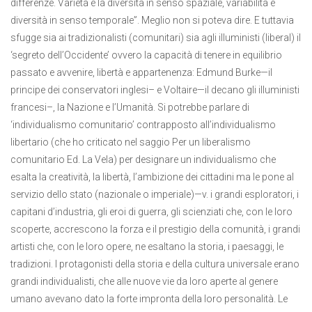
differenze. Varietà è la diversità in senso spaziale, variabilità è
diversità in senso temporale”. Meglio non si poteva dire. E tuttavia
sfugge sia ai tradizionalisti (comunitari) sia agli illuministi (liberal) il
‘segreto dell’Occidente’ ovvero la capacità di tenere in equilibrio
passato e avvenire, libertà e appartenenza: Edmund Burke—il
principe dei conservatori inglesi– e Voltaire—il decano gli illuministi
francesi–, la Nazione e l’Umanità. Si potrebbe parlare di
‘individualismo comunitario’ contrapposto all’individualismo
libertario (che ho criticato nel saggio Per un liberalismo
comunitario Ed. La Vela) per designare un individualismo che
esalta la creatività, la libertà, l’ambizione dei cittadini ma le pone al
servizio dello stato (nazionale o imperiale)—v. i grandi esploratori, i
capitani d’industria, gli eroi di guerra, gli scienziati che, con le loro
scoperte, accrescono la forza e il prestigio della comunità, i grandi
artisti che, con le loro opere, ne esaltano la storia, i paesaggi, le
tradizioni. I protagonisti della storia e della cultura universale erano
grandi individualisti, che alle nuove vie da loro aperte al genere
umano avevano dato la forte impronta della loro personalità. Le