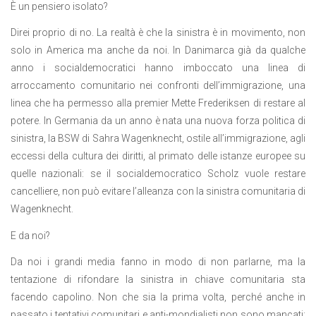
È un pensiero isolato?
Direi proprio di no. La realtà è che la sinistra è in movimento, non
solo in America ma anche da noi. In Danimarca già da qualche
anno i socialdemocratici hanno imboccato una linea di
arroccamento comunitario nei confronti dell’immigrazione, una
linea che ha permesso alla premier Mette Frederiksen di restare al
potere. In Germania da un anno è nata una nuova forza politica di
sinistra, la BSW di Sahra Wagenknecht, ostile all’immigrazione, agli
eccessi della cultura dei diritti, al primato delle istanze europee su
quelle nazionali: se il socialdemocratico Scholz vuole restare
cancelliere, non può evitare l’alleanza con la sinistra comunitaria di
Wagenknecht.
E da noi?
Da noi i grandi media fanno in modo di non parlarne, ma la
tentazione di rifondare la sinistra in chiave comunitaria sta
facendo capolino. Non che sia la prima volta, perché anche in
passato i tentativi comunitari e anti-mondialisti non sono mancati: