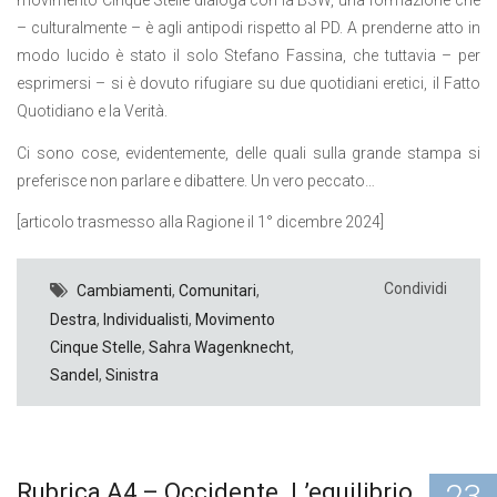
movimento Cinque Stelle dialoga con la BSW, una formazione che
– culturalmente – è agli antipodi rispetto al PD. A prenderne atto in
modo lucido è stato il solo Stefano Fassina, che tuttavia – per
esprimersi – si è dovuto rifugiare su due quotidiani eretici, il Fatto
Quotidiano e la Verità.
Ci sono cose, evidentemente, delle quali sulla grande stampa si
preferisce non parlare e dibattere. Un vero peccato…
[articolo trasmesso alla Ragione il 1° dicembre 2024]
Condividi
Cambiamenti
,
Comunitari
,
Destra
,
Individualisti
,
Movimento
Cinque Stelle
,
Sahra Wagenknecht
,
Sandel
,
Sinistra
23
Rubrica A4 – Occidente. L’equilibrio