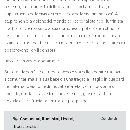
l’esterno, l’ampliamento delle opzioni di scelta individuali, il
superamento delle divisioni di genere e delle discriminazioni”. A
stupire non è la visione del mondo dell’editorialista neo-illuminista
ma il fatto che nessuno abbia compreso il potenziale nichilismo
delle sue parole. In sostanza, siamo invitati a disfarci, per andare
avanti, del ‘mondo di ieri’, in cui nazione, religione e legami parentali
sostenevano i civili consorzi.
Davvero un vaste programme!
Sì, il grande conflitto del nostro secolo sta nello scontro tra liberal
e comunitari ma alla sua base c’è una tragedia: il taglio in due parti
del calviniano visconte dimezzato e la relativa impossibilità di
ricucirlo, che fa intravvedere nuove, terribili, guerre civili tra i
nostalgici delle ‘radici’ e i cultori del progresso’.
Condividi
Comunitari
,
Illuministi
,
Liberal
,
Tradizionalisti