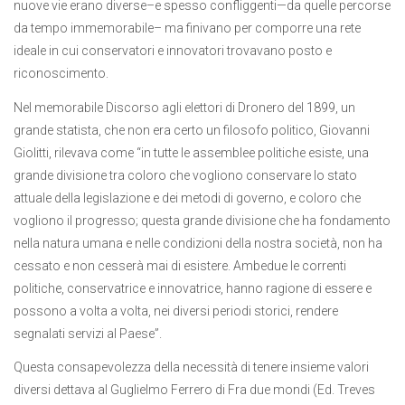
nuove vie erano diverse–e spesso confliggenti—da quelle percorse
da tempo immemorabile– ma finivano per comporre una rete
ideale in cui conservatori e innovatori trovavano posto e
riconoscimento.
Nel memorabile Discorso agli elettori di Dronero del 1899, un
grande statista, che non era certo un filosofo politico, Giovanni
Giolitti, rilevava come “in tutte le assemblee politiche esiste, una
grande divisione tra coloro che vogliono conservare lo stato
attuale della legislazione e dei metodi di governo, e coloro che
vogliono il progresso; questa grande divisione che ha fondamento
nella natura umana e nelle condizioni della nostra società, non ha
cessato e non cesserà mai di esistere. Ambedue le correnti
politiche, conservatrice e innovatrice, hanno ragione di essere e
possono a volta a volta, nei diversi periodi storici, rendere
segnalati servizi al Paese”.
Questa consapevolezza della necessità di tenere insieme valori
diversi dettava al Guglielmo Ferrero di Fra due mondi (Ed. Treves