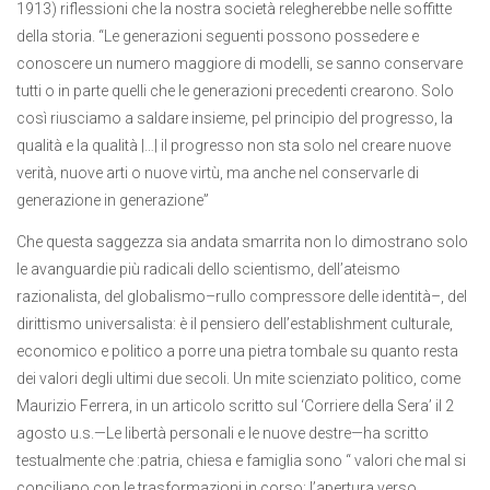
1913) riflessioni che la nostra società relegherebbe nelle soffitte
della storia. “Le generazioni seguenti possono possedere e
conoscere un numero maggiore di modelli, se sanno conservare
tutti o in parte quelli che le generazioni precedenti crearono. Solo
così riusciamo a saldare insieme, pel principio del progresso, la
qualità e la qualità |…| il progresso non sta solo nel creare nuove
verità, nuove arti o nuove virtù, ma anche nel conservarle di
generazione in generazione”
Che questa saggezza sia andata smarrita non lo dimostrano solo
le avanguardie più radicali dello scientismo, dell’ateismo
razionalista, del globalismo–rullo compressore delle identità–, del
dirittismo universalista: è il pensiero dell’establishment culturale,
economico e politico a porre una pietra tombale su quanto resta
dei valori degli ultimi due secoli. Un mite scienziato politico, come
Maurizio Ferrera, in un articolo scritto sul ‘Corriere della Sera’ il 2
agosto u.s.—Le libertà personali e le nuove destre—ha scritto
testualmente che :patria, chiesa e famiglia sono “ valori che mal si
conciliano con le trasformazioni in corso: l’apertura verso