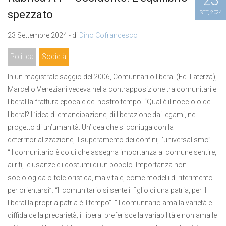
spezzato
SET, 2024
23 Settembre 2024 - di
Dino Cofrancesco
Politica
Società
In un magistrale saggio del 2006, Comunitari o liberal (Ed. Laterza),
Marcello Veneziani vedeva nella contrapposizione tra comunitari e
liberal la frattura epocale del nostro tempo. “Qual è il nocciolo dei
liberal? L’idea di emancipazione, di liberazione dai legami, nel
progetto di un’umanità. Un’idea che si coniuga con la
deterritorializzazione, il superamento dei confini, l’universalismo”.
“Il comunitario è colui che assegna importanza al comune sentire,
ai riti, le usanze e i costumi di un popolo. Importanza non
sociologica o folcloristica, ma vitale, come modelli di riferimento
per orientarsi”. “Il comunitario si sente il figlio di una patria, per il
liberal la propria patria è il tempo”. “Il comunitario ama la varietà e
diffida della precarietà; il liberal preferisce la variabilità e non ama le