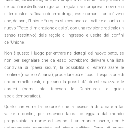
dei confini e dei flussi migratori irregolari, ivi compresi i movimenti
di terroristi e trafficanti di armi, droga, esseri umani. Tanto è vero
che, da anni, l’Unione Europea sta cercando di mettere a punto un
nuovo “Patto di migrazione e asilo”, con una revisione radicale (in
senso restrittivo) delle regole di ingresso e uscita dai confini
dell’Unione.
Non è questo il luogo per entrare nei dettagli del nuovo patto, se
non per segnalare che da esso potrebbero derivare una lista
condivisa di “paesi sicuri”, la possibilità di esternalizzare le
frontiere (modello Albania), procedure più efficaci di espulsione di
chi commette reati, e persino la possibilità di esternalizzare le
carceri (come sta facendo la Danimarca, a guida
socialdemocratica).
Quello che vorrei far notare è che la necessità di tornare a far
valere i confini, pur essendo talora osteggiata dal mondo
progressista in nome del sogno di un mondo aperto, non è