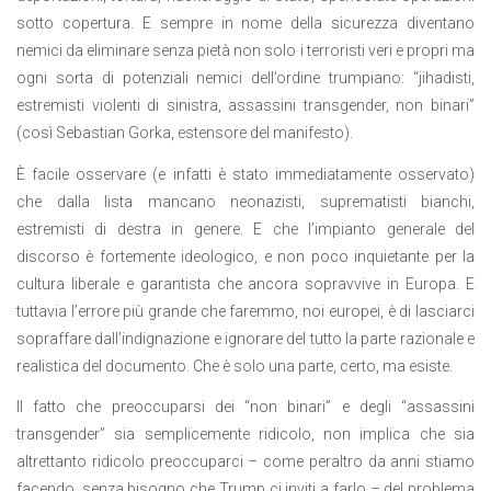
sotto copertura. E sempre in nome della sicurezza diventano
nemici da eliminare senza pietà non solo i terroristi veri e propri ma
ogni sorta di potenziali nemici dell’ordine trumpiano: “jihadisti,
estremisti violenti di sinistra, assassini transgender, non binari”
(così Sebastian Gorka, estensore del manifesto).
È facile osservare (e infatti è stato immediatamente osservato)
che dalla lista mancano neonazisti, suprematisti bianchi,
estremisti di destra in genere. E che l’impianto generale del
discorso è fortemente ideologico, e non poco inquietante per la
cultura liberale e garantista che ancora sopravvive in Europa. E
tuttavia l’errore più grande che faremmo, noi europei, è di lasciarci
sopraffare dall’indignazione e ignorare del tutto la parte razionale e
realistica del documento. Che è solo una parte, certo, ma esiste.
Il fatto che preoccuparsi dei “non binari” e degli “assassini
transgender” sia semplicemente ridicolo, non implica che sia
altrettanto ridicolo preoccuparci – come peraltro da anni stiamo
facendo, senza bisogno che Trump ci inviti a farlo – del problema