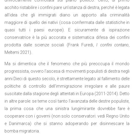
univocamente connotata sul piano politico. Certo, di primo
acchito ristabilire i confini pare un’istanza di destra, perché è legata
all’idea che gli immigrati diano un apporto alla criminalità
maggiore di quello dei nativi (cosa confermata dalle statistiche in
quasi tutti i paesi europei). E sicuramente di ispirazione
conservatrice è la più accorata e sistematica difesa dei confini
prodotta dalle scienze sociali (Frank Furedi,
I confini contano
,
Meltemi 2021).
Ma si dimentica che il fenomeno che più preoccupa il mondo
progressista, ovvero l’ascesa di movimenti populisti di destra negli
anni Dieci di questo secolo, è strettamente legato al fallimento delle
politiche di controllo dell’immigrazione irregolare e alle paure
suscitate dalla stagione degli attentati in Europa (2011-2014). Detto
in altre parole: se teme così tanto l’avanzata delle destre populiste,
la prima cosa che una sinistra lungimirante dovrebbe fare è
cooperare con i governi (non solo conservatori: vedi Regno Unito
e Danimarca) che si stanno adoperando per disinnescare la
bomba migratoria.