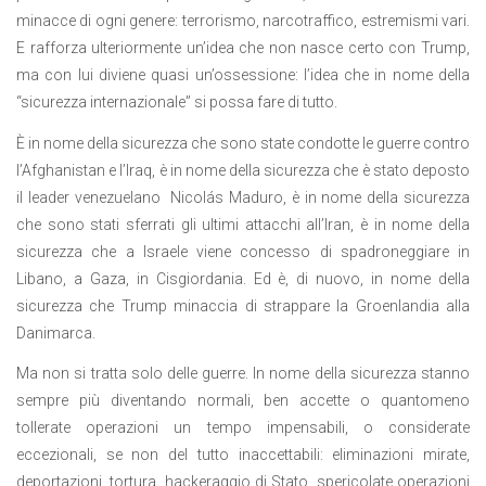
minacce di ogni genere: terrorismo, narcotraffico, estremismi vari.
E rafforza ulteriormente un’idea che non nasce certo con Trump,
ma con lui diviene quasi un’ossessione: l’idea che in nome della
“sicurezza internazionale” si possa fare di tutto.
È in nome della sicurezza che sono state condotte le guerre contro
l’Afghanistan e l’Iraq, è in nome della sicurezza che è stato deposto
il leader venezuelano
Nicolás Maduro, è in nome della sicurezza
che sono stati sferrati gli ultimi attacchi all’Iran, è in nome della
sicurezza che a Israele viene concesso di spadroneggiare in
Libano, a Gaza, in Cisgiordania. Ed è, di nuovo, in nome della
sicurezza che Trump minaccia di strappare la Groenlandia alla
Danimarca.
Ma non si tratta solo delle guerre. In nome della sicurezza stanno
sempre più diventando normali, ben accette o quantomeno
tollerate operazioni un tempo impensabili, o considerate
eccezionali, se non del tutto inaccettabili: eliminazioni mirate,
deportazioni, tortura, hackeraggio di Stato, spericolate operazioni