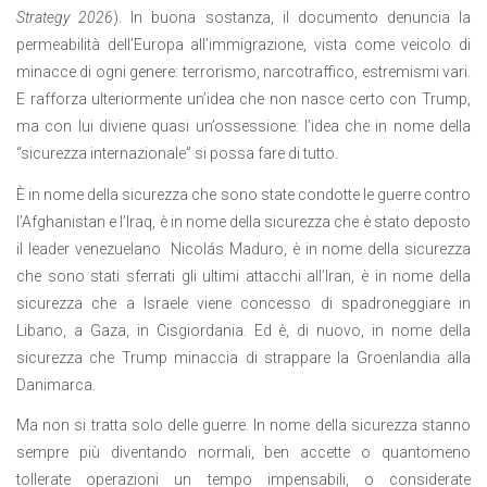
Strategy 2026
). In buona sostanza, il documento denuncia la
permeabilità dell’Europa all’immigrazione, vista come veicolo di
minacce di ogni genere: terrorismo, narcotraffico, estremismi vari.
E rafforza ulteriormente un’idea che non nasce certo con Trump,
ma con lui diviene quasi un’ossessione: l’idea che in nome della
“sicurezza internazionale” si possa fare di tutto.
È in nome della sicurezza che sono state condotte le guerre contro
l’Afghanistan e l’Iraq, è in nome della sicurezza che è stato deposto
il leader venezuelano
Nicolás Maduro, è in nome della sicurezza
che sono stati sferrati gli ultimi attacchi all’Iran, è in nome della
sicurezza che a Israele viene concesso di spadroneggiare in
Libano, a Gaza, in Cisgiordania. Ed è, di nuovo, in nome della
sicurezza che Trump minaccia di strappare la Groenlandia alla
Danimarca.
Ma non si tratta solo delle guerre. In nome della sicurezza stanno
sempre più diventando normali, ben accette o quantomeno
tollerate operazioni un tempo impensabili, o considerate