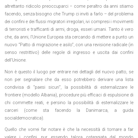
altrettanto ridicolo preoccuparci – come peraltro da anni stiamo
facendo, senza bisogno che Trump ci inviti a farlo – del problema
dei confini e dei flussi migratori irregolari, ivi compresi i movimenti
di terroristi e trafficanti di armi, droga, esseri umani. Tanto è vero
che, da anni, l’Unione Europea sta cercando di mettere a punto un
nuovo “Patto di migrazione e asilo”, con una revisione radicale (in
senso restrittivo) delle regole di ingresso e uscita dai confini
dell’Unione.
Non è questo il luogo per entrare nei dettagli del nuovo patto, se
non per segnalare che da esso potrebbero derivare una lista
condivisa di “paesi sicuri”, la possibilità di esternalizzare le
frontiere (modello Albania), procedure più efficaci di espulsione di
chi commette reati, e persino la possibilità di esternalizzare le
carceri (come sta facendo la Danimarca, a guida
socialdemocratica).
Quello che vorrei far notare è che la necessità di tornare a far
valere i confini, pur essendo talora osteggiata dal mondo