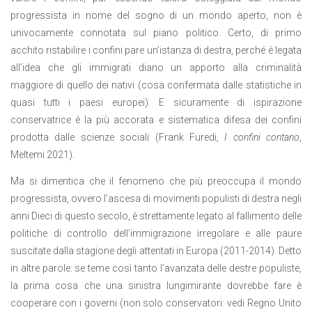
progressista in nome del sogno di un mondo aperto, non è
univocamente connotata sul piano politico. Certo, di primo
acchito ristabilire i confini pare un’istanza di destra, perché è legata
all’idea che gli immigrati diano un apporto alla criminalità
maggiore di quello dei nativi (cosa confermata dalle statistiche in
quasi tutti i paesi europei). E sicuramente di ispirazione
conservatrice è la più accorata e sistematica difesa dei confini
prodotta dalle scienze sociali (Frank Furedi,
I confini contano
,
Meltemi 2021).
Ma si dimentica che il fenomeno che più preoccupa il mondo
progressista, ovvero l’ascesa di movimenti populisti di destra negli
anni Dieci di questo secolo, è strettamente legato al fallimento delle
politiche di controllo dell’immigrazione irregolare e alle paure
suscitate dalla stagione degli attentati in Europa (2011-2014). Detto
in altre parole: se teme così tanto l’avanzata delle destre populiste,
la prima cosa che una sinistra lungimirante dovrebbe fare è
cooperare con i governi (non solo conservatori: vedi Regno Unito