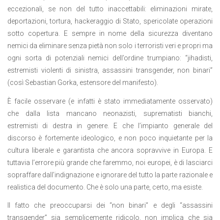
eccezionali, se non del tutto inaccettabili: eliminazioni mirate,
deportazioni, tortura, hackeraggio di Stato, spericolate operazioni
sotto copertura. E sempre in nome della sicurezza diventano
nemici da eliminare senza pietà non solo i terroristi veri e propri ma
ogni sorta di potenziali nemici dell’ordine trumpiano: “jihadisti,
estremisti violenti di sinistra, assassini transgender, non binari”
(così Sebastian Gorka, estensore del manifesto).
È facile osservare (e infatti è stato immediatamente osservato)
che dalla lista mancano neonazisti, suprematisti bianchi,
estremisti di destra in genere. E che l’impianto generale del
discorso è fortemente ideologico, e non poco inquietante per la
cultura liberale e garantista che ancora sopravvive in Europa. E
tuttavia l’errore più grande che faremmo, noi europei, è di lasciarci
sopraffare dall’indignazione e ignorare del tutto la parte razionale e
realistica del documento. Che è solo una parte, certo, ma esiste.
Il fatto che preoccuparsi dei “non binari” e degli “assassini
transgender” sia semplicemente ridicolo, non implica che sia