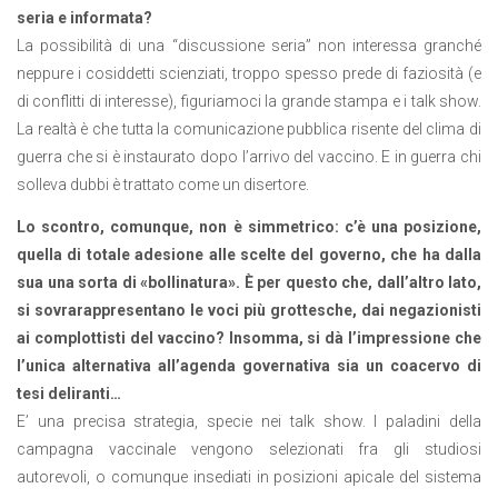
seria e informata?
La possibilità di una “discussione seria” non interessa granché
neppure i cosiddetti scienziati, troppo spesso prede di faziosità (e
di conflitti di interesse), figuriamoci la grande stampa e i talk show.
La realtà è che tutta la comunicazione pubblica risente del clima di
guerra che si è instaurato dopo l’arrivo del vaccino. E in guerra chi
solleva dubbi è trattato come un disertore.
Lo scontro, comunque, non è simmetrico: c’è una posizione,
quella di totale adesione alle scelte del governo, che ha dalla
sua una sorta di «bollinatura». È per questo che, dall’altro lato,
si sovrarappresentano le voci più grottesche, dai negazionisti
ai complottisti del vaccino? Insomma, si dà l’impressione che
l’unica alternativa all’agenda governativa sia un coacervo di
tesi deliranti…
E’ una precisa strategia, specie nei talk show. I paladini della
campagna vaccinale vengono selezionati fra gli studiosi
autorevoli, o comunque insediati in posizioni apicale del sistema