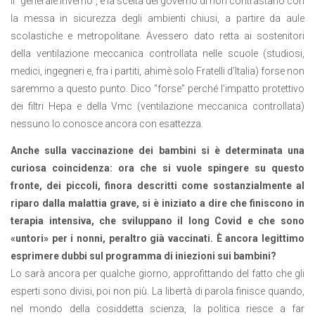
Il “generale inverno”, e la scelta del governo di non contrastarlo con
la messa in sicurezza degli ambienti chiusi, a partire da aule
scolastiche e metropolitane. Avessero dato retta ai sostenitori
della ventilazione meccanica controllata nelle scuole (studiosi,
medici, ingegneri e, fra i partiti, ahimè solo Fratelli d’Italia) forse non
saremmo a questo punto. Dico “forse” perché l’impatto protettivo
dei filtri Hepa e della Vmc (ventilazione meccanica controllata)
nessuno lo conosce ancora con esattezza.
Anche sulla vaccinazione dei bambini si è determinata una
curiosa coincidenza: ora che si vuole spingere su questo
fronte, dei piccoli, finora descritti come sostanzialmente al
riparo dalla malattia grave, si è iniziato a dire che finiscono in
terapia intensiva, che sviluppano il long Covid e che sono
«untori» per i nonni, peraltro già vaccinati. È ancora legittimo
esprimere dubbi sul programma di iniezioni sui bambini?
Lo sarà ancora per qualche giorno, approfittando del fatto che gli
esperti sono divisi, poi non più. La libertà di parola finisce quando,
nel mondo della cosiddetta scienza, la politica riesce a far