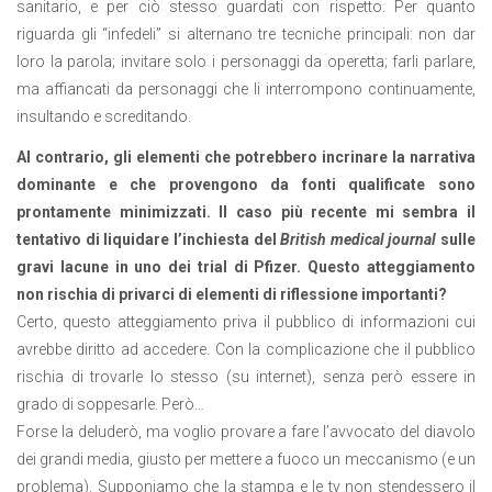
sanitario, e per ciò stesso guardati con rispetto. Per quanto
riguarda gli “infedeli” si alternano tre tecniche principali: non dar
loro la parola; invitare solo i personaggi da operetta; farli parlare,
ma affiancati da personaggi che li interrompono continuamente,
insultando e screditando.
Al contrario, gli elementi che potrebbero incrinare la narrativa
dominante e che provengono da fonti qualificate sono
prontamente minimizzati. Il caso più recente mi sembra il
tentativo di liquidare l’inchiesta del
British medical journal
sulle
gravi lacune in uno dei trial di Pfizer. Questo atteggiamento
non rischia di privarci di elementi di riflessione importanti?
Certo, questo atteggiamento priva il pubblico di informazioni cui
avrebbe diritto ad accedere. Con la complicazione che il pubblico
rischia di trovarle lo stesso (su internet), senza però essere in
grado di soppesarle. Però…
Forse la deluderò, ma voglio provare a fare l’avvocato del diavolo
dei grandi media, giusto per mettere a fuoco un meccanismo (e un
problema). Supponiamo che la stampa e le tv non stendessero il