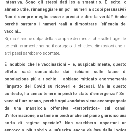
intensiva. Sono gli stessi dati Iss a smentirlo. È lecito, o
almeno utile, rimaneggiare un po’ i numeri a scopi persuasivi?
Non è sempre meglio essere precisi e dire la verità? Anche
perché bastano i numeri reali a dimostrare l’efficacia dei
vaccini…
Sì, ma è anche colpa della stampa e dei media, che sulle bugie dei
potenti raramente hanno il coraggio di chiedere dimissioni che in
altri paesi sarebbero scontate.
È indubbio che le vaccinazioni – e, auspicabilmente, questo
effetto sarà consolidato dai richiami sulle fasce di
popolazione più a rischio – abbiano mitigato enormemente
l’impatto del Covid su ricoveri e decessi. Ma in questo
contesto, ha senso tenere in piedi lo stato d’emergenza? Se i
vaccini funzionano, perché ogni «ondata» viene accompagnata
da una massiccia offensiva «terroristica» sui canali
d’informazione, e si tiene in piedi anche sul piano giuridico una
sorta di regime speciale? Non sarebbero opportuni un
approccio più sobrio e un’uscita anche
de iure
dalla logica