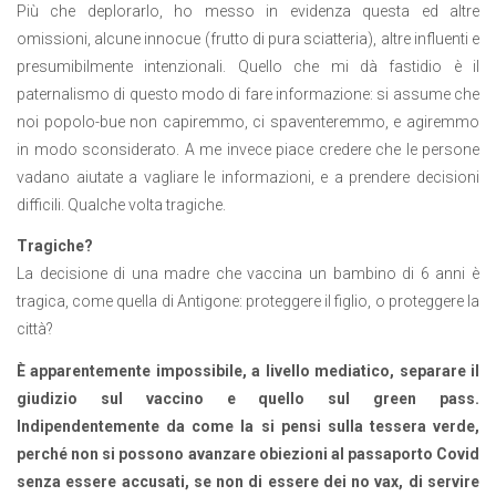
Più che deplorarlo, ho messo in evidenza questa ed altre
omissioni, alcune innocue (frutto di pura sciatteria), altre influenti e
presumibilmente intenzionali. Quello che mi dà fastidio è il
paternalismo di questo modo di fare informazione: si assume che
noi popolo-bue non capiremmo, ci spaventeremmo, e agiremmo
in modo sconsiderato. A me invece piace credere che le persone
vadano aiutate a vagliare le informazioni, e a prendere decisioni
difficili. Qualche volta tragiche.
Tragiche?
La decisione di una madre che vaccina un bambino di 6 anni è
tragica, come quella di Antigone: proteggere il figlio, o proteggere la
città?
È apparentemente impossibile, a livello mediatico, separare il
giudizio sul vaccino e quello sul green pass.
Indipendentemente da come la si pensi sulla tessera verde,
perché non si possono avanzare obiezioni al passaporto Covid
senza essere accusati, se non di essere dei no vax, di servire