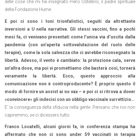
delle cose che mi ha insegnato Piero Ostellino, il padre spirituale
della Fondazione Hume.
E poi ci sono i toni trionfalistici, seguiti da altrettante
inversioni a U nella narrativa. Gli stessi vaccini, fino a pochi
mesi fa, ci venivano presentati come l’unica via d’uscita dalla
pandemia (con un’aperta sottovalutazione del ruolo delle
terapie), come la sola salvezza che ci avrebbe riconsegnato la
libertà. Adesso, il vento è
cambiato: la protezione cala, serve
un’altra dose, ma poi vi promettiamo che basterà così, tornerà
veramente la libertà. Ecco, questo approccio alla
comunicazione non è controproducente? È proprio questo il
modo di fornire un assist ai no vax – e poi ci si ritrova a dover
«convincere» gli indecisi con un obbligo vaccinale surrettizio…
E’ la conseguenza della sfiducia nella gente. Pensano che noi non
capiremmo, se ci dicessero tutto.
Franco Locatelli, alcuni giorni fa, in conferenza stampa ha
affermato che non ci sono under 59 vaccinati in terapia