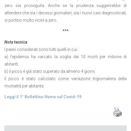
zero sia proseguita. Anche se la prudenza suggerirebbe di
attendere che sia i decessi giornalieri, sia i nuovi casi diagnosticati,
si portino molto vicini a zero.
***
Nota tecnica
I paesi considerati sono tutti quelli in cui:
a) l’epidemia ha varcato la soglia dei 10 morti per milione di
abitanti;
b) il picco è già stato superato da almeno 4 giorni.
Il picco è stato calcolato come variazione
tri
giornaliera della
mortalità per abitante.
Leggi il 1° Bollettino Hume sul Covid-19