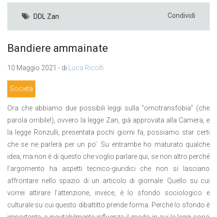
Condividi
DDL Zan
Bandiere ammainate
10 Maggio 2021 - di
Luca Ricolfi
Società
Ora che abbiamo due possibili leggi sulla “omotransfobia” (che
parola orribile!), ovvero la legge Zan, già approvata alla Camera, e
la legge Ronzulli, presentata pochi giorni fa, possiamo star certi
che se ne parlerà per un po’. Su entrambe ho maturato qualche
idea, ma non è di questo che voglio parlare qui, se non altro perché
l’argomento ha aspetti tecnico-giuridici che non si lasciano
affrontare nello spazio di un articolo di giornale. Quello su cui
vorrei attirare l’attenzione, invece, è lo sfondo sociologico e
culturale su cui questo dibattitto prende forma. Perché lo sfondo è
importante, e inevitabilmente influenza il modo in cui le leggi sono