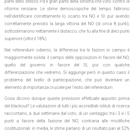
parte dello stesso Pd e gran parte della sinistra che votò contro le
riforme renziane. Le stime demoscopiche del tempo fallirono
nell’identificare correttamente lo scarto tra NO e SI: pur avendo
correttamente previsto la larga vittoria del NO (di circa 8 punti),
sottostimarono nettamente il distacco, che fu alla fine di dieci punti
superiore (oltre il 18%).
Nel referendum odierno, la differenza tra le fazioni in campo è
maggiormente solida: il campo delle opposizioni in favore del NO,
quello del governo in favore del SI, pur con qualche
differenziazione che vedremo. Si aggiunge però in questo caso il
problema del livello di partecipazione, che può diventare un
elemento di importanza cruciale per l’esito del referendum.
Cosa dicono dunque queste previsioni effettuate appunto prima
del blackout? Le valutazioni di tutti i più accreditati istituti di ricerca
raccontano, a due settimane dal voto, di un vantaggio tra i 3 e i 5
punti a favore della fazione del NO, contraria alle modifiche
costituzionali: in media, le stime parlano di un risultato pari al 52%