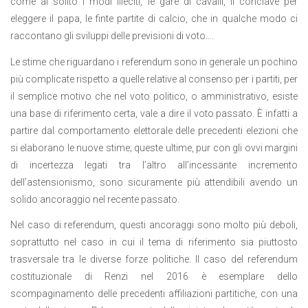
come al solito i modi illeciti, le gare di cavalli, il conclave per
eleggere il papa, le finte partite di calcio, che in qualche modo ci
raccontano gli sviluppi delle previsioni di voto….
Le stime che riguardano i referendum sono in generale un pochino
più complicate rispetto a quelle relative al consenso per i partiti, per
il semplice motivo che nel voto politico, o amministrativo, esiste
una base di riferimento certa, vale a dire il voto passato. È infatti a
partire dal comportamento elettorale delle precedenti elezioni che
si elaborano le nuove stime; queste ultime, pur con gli ovvi margini
di incertezza legati tra l’altro all’incessante incremento
dell’astensionismo, sono sicuramente più attendibili avendo un
solido ancoraggio nel recente passato.
Nel caso di referendum, questi ancoraggi sono molto più deboli,
soprattutto nel caso in cui il tema di riferimento sia piuttosto
trasversale tra le diverse forze politiche. Il caso del referendum
costituzionale di Renzi nel 2016 è esemplare dello
scompaginamento delle precedenti affiliazioni partitiche, con una