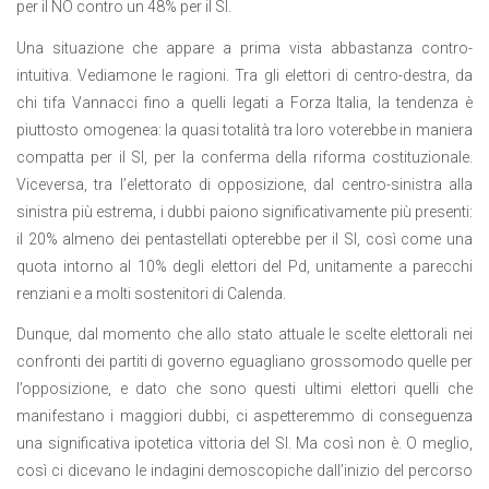
per il NO contro un 48% per il SI.
Una situazione che appare a prima vista abbastanza contro-
intuitiva. Vediamone le ragioni. Tra gli elettori di centro-destra, da
chi tifa Vannacci fino a quelli legati a Forza Italia, la tendenza è
piuttosto omogenea: la quasi totalità tra loro voterebbe in maniera
compatta per il SI, per la conferma della riforma costituzionale.
Viceversa, tra l’elettorato di opposizione, dal centro-sinistra alla
sinistra più estrema, i dubbi paiono significativamente più presenti:
il 20% almeno dei pentastellati opterebbe per il SI, così come una
quota intorno al 10% degli elettori del Pd, unitamente a parecchi
renziani e a molti sostenitori di Calenda.
Dunque, dal momento che allo stato attuale le scelte elettorali nei
confronti dei partiti di governo eguagliano grossomodo quelle per
l’opposizione, e dato che sono questi ultimi elettori quelli che
manifestano i maggiori dubbi, ci aspetteremmo di conseguenza
una significativa ipotetica vittoria del SI. Ma così non è. O meglio,
così ci dicevano le indagini demoscopiche dall’inizio del percorso