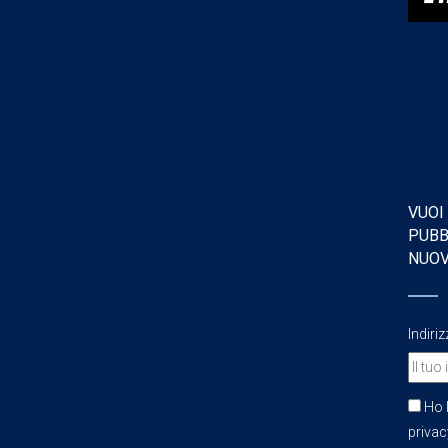
VUOI
PUBB
NUO
Indiri
Ho l
privacy