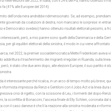
 nelle elezioni del 2022; in Italia, con il 24% del Pd, hanno ottenuto il migl
ni fa (41% alle Europee del 2014).
 mito dell’onda nera andrebbe ridimensionato. Se, ad esempio, prendiamo 
nte governati da coalizioni di destra, non mancano le sorprese: in entrambi
i e Democratici svedesi) hanno ottenuto risultati elettorali pessimi, a fron
iù interessanti, però, a mio parere sono quelli della Danimarca e della Ger
sia, per gli equilibri elettorali della sinistra, il modo in cui viene affrontat
arca, nel 2022, la premier socialdemocratica Mette Frederiksen aveva vinto
o addirittura il trasferimento dei migranti irregolari in Ruanda, sulla linea
, però, è stato che due anni dopo, alle elezioni Europee, il suo partito è st
sinistra.
da è interessante perché ricalca, in un arco di tempo molto più breve, que
a riformista impressa da Renzi e Gentiloni con il Jobs Act e la linea dur
essiva crisi di rigetto, con la scissione di Leu, i tormenti del dopo-Renzi, 
, la sconfitta di Bonaccini, l’ascesa finale di Elly Schlein, coronata dal
a con il caso danese è che lì la reazione alla sinistra moderata e riformist