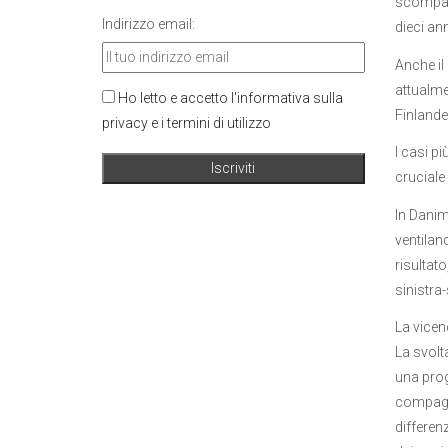
scomparsi
Indirizzo email:
dieci an
Anche il
attualme
Ho letto e accetto l'informativa sulla
Finlandes
privacy e i termini di utilizzo
I casi p
cruciale 
In Danim
ventiland
risultato
sinistra-
La vicen
La svolt
una progr
compagni
differenz