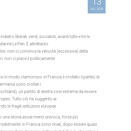
13
GIU, 2024
tro liberali, verdi, socialisti, avanti tutte e tre le
 Marine Le Pen. E altrettanto
lles: non ci convince la velocità (eccessiva) della
i, non ci piace il politicamente
si in modo clamoroso: in Francia è crollato il partito di
ermania sono crollati i
tschland), un partito di destra così estrema da essere
ropeo. Tutto ciò ha suggerito ai
 le fragili istituzioni europee.
no una storia assai meno univoca, forse più
ensibilmente: in Francia sono rinati, dopo essere quasi