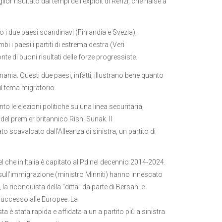
ior risultato dai tempi dell’exploit di Renzi, che rialse a
i due paesi scandinavi (Finlandia e Svezia),
 i paesi i partiti di estrema destra (Veri
te di buoni risultati delle forze progressiste.
mania. Questi due paesi, infatti, illustrano bene quanto
o il tema migratorio.
 le elezioni politiche su una linea securitaria,
 del premier britannico Rishi Sunak. Il
ato scavalcato dall’Alleanza di sinistra, un partito di
l che in Italia è capitato al Pd nel decennio 2014-2024.
a sull’immigrazione (ministro Minniti) hanno innescato
la riconquista della “ditta” da parte di Bersani e
 successo alle Europee. La
a è stata rapida e affidata a un a partito più a sinistra