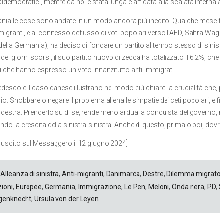
aldemocratici, mentre da noi è stata lunga e affidata alla scalata interna
nia le cose sono andate in un modo ancora più inedito. Qualche mese fa, 
migranti, e al connesso deflusso di voti popolari verso l’AFD, Sahra Wagenk
della Germania), ha deciso di fondare un partito al tempo stesso di sinistr
dei giorni scorsi, il suo partito nuovo di zecca ha totalizzato il 6.2%, c
ori che hanno espresso un voto innanzitutto anti-immigrati.
tedesco e il caso danese illustrano nel modo più chiaro la crucialità che,
o. Snobbare o negare il problema aliena le simpatie dei ceti popolari, e fini
destra. Prenderlo su di sé, rende meno ardua la conquista del governo, 
ndo la crescita della sinistra-sinistra. Anche di questo, prima o poi, dovrà
o uscito sul Messaggero il 12 giugno 2024]
Alleanza di sinistra
,
Anti-migranti
,
Danimarca
,
Destre
,
Dilemma migrato
zioni
,
Europee
,
Germania
,
Immigrazione
,
Le Pen
,
Meloni
,
Onda nera
,
PD
,
genknecht
,
Ursula von der Leyen