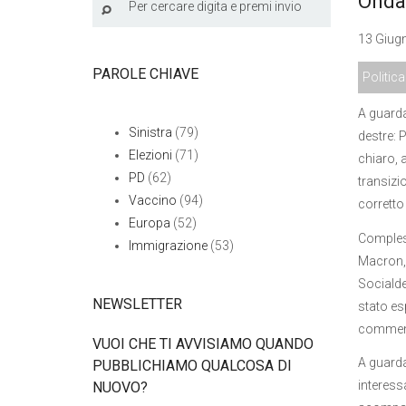
Onda
13 Giugn
PAROLE CHIAVE
Politica
A guardar
Sinistra
(79)
destre: P
Elezioni
(71)
chiaro, a
PD
(62)
transizio
Vaccino
(94)
corretto
Europa
(52)
Compless
Immigrazione
(53)
Macron, 
Socialde
NEWSLETTER
stato es
commenta
VUOI CHE TI AVVISIAMO QUANDO
A guarda
PUBBLICHIAMO QUALCOSA DI
interess
NUOVO?