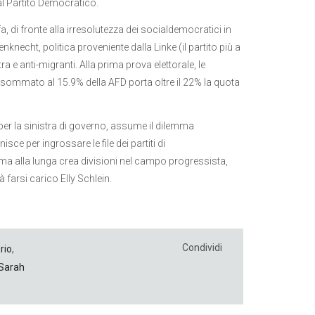
 al Partito Democratico.
di fronte alla irresolutezza dei socialdemocratici in
necht, politica proveniente dalla Linke (il partito più a
a e anti-migranti. Alla prima prova elettorale, le
he sommato al 15.9% della AFD porta oltre il 22% la quota
 per la sinistra di governo, assume il dilemma
sce per ingrossare le file dei partiti di
ma alla lunga crea divisioni nel campo progressista,
 farsi carico Elly Schlein.
Condividi
rio
,
Sarah