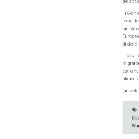
dei soci
In Germa
tema di 
sinistra 
Europee 
di elett
Il caso 
migratori
estrema 
alimenta
[articol
Ele
Wa