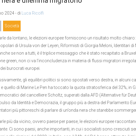
 nera e dilemma migratorio
o 2024 - di
Luca Ricolfi
Società
le da lontano, le elezioni europee forniscono un risultato molto chiaro: indie
opolari di Ursula von der Leyen, Riformisti di Giorgia Meloni, Identitari di
nche se non a tutti, è il triplice messaggio che è stato recapitato a Bruxe
ne green, non ci va l’inconcludenza in materia di flussi migratori irregolar
 dei burocrati europei.
ivamente, gli equilibri politici si sono spostati verso destra, in alcuni ca
e quello di Marine Le Pen ha toccato la quota stratosferica del 32%; in G
mocratici del cancelliere Scholtz, superati dalla AFD (Alternative für Deu
pulso da Identità e Democrazia, il gruppo più a destra del Parlamento Eu
tori più pittoreschi di parlare di un’onda nera che starebbe sommergendo
rle più da vicino, ovvero paese per paese, le elezioni europee racconta
ante. Ci sono paesi, anche importanti, in cui i socialisti sono cresciuti s