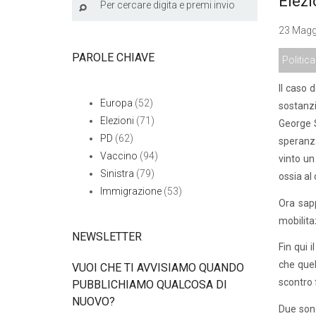
Elezi
23 Maggi
PAROLE CHIAVE
Politica
Il caso 
Europa
(52)
sostanzi
Elezioni
(71)
George S
PD
(62)
speranza
Vaccino
(94)
vinto un
Sinistra
(79)
ossia al
Immigrazione
(53)
Ora sapp
mobilita
NEWSLETTER
Fin qui 
che que
VUOI CHE TI AVVISIAMO QUANDO
scontro 
PUBBLICHIAMO QUALCOSA DI
NUOVO?
Due sono