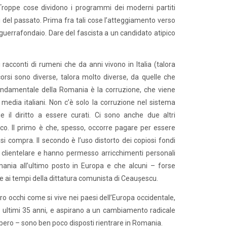
 Troppe cose dividono i programmi dei moderni partiti
i del passato. Prima fra tali cose l’atteggiamento verso
e guerrafondaio. Dare del fascista a un candidato atipico
 racconti di rumeni che da anni vivono in Italia (talora
corsi sono diverse, talora molto diverse, da quelle che
a fondamentale della Romania è la corruzione, che viene
 media italiani. Non c’è solo la corruzione nel sistema
 il diritto a essere curati. Ci sono anche due altri
oco. Il primo è che, spesso, occorre pagare per essere
si compra. Il secondo è l’uso distorto dei copiosi fondi
o clientelare e hanno permesso arricchimenti personali
omania all’ultimo posto in Europa e che alcuni – forse
te ai tempi della dittatura comunista di Ceaușescu.
oro occhi come si vive nei paesi dell’Europa occidentale,
i ultimi 35 anni, e aspirano a un cambiamento radicale
bero – sono ben poco disposti rientrare in Romania.