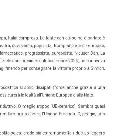
opa, Italia compresa. La lente con cui se ne è parlato è
stra, sovranista, populista, trumpiano e anti- europeo,
 democratico, progressista, europeista, Nicușor Dan. La
lle elezioni presidenziali (dicembre 2024), in cui aveva
g, finendo per consegnare la vittoria proprio a Simion,
oscettica si sono dissipati (forse anche grazie a una
assicurerà la lealtà all’Unione Europea e alla Nato.
 riduttivo. O meglio troppo “UE-centrico”. Sembra quasi
rendum pro o contro l’Unione Europea. O, peggio, uno
politologica: credo sia estremamente riduttivo leggere