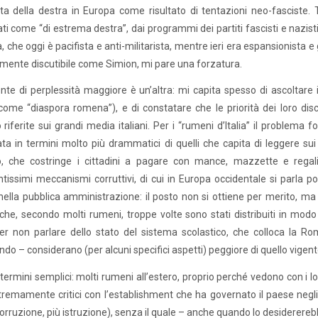
ta della destra in Europa come risultato di tentazioni neo-fasciste.
ati come “di estrema destra”, dai programmi dei partiti fascisti e nazist
a, che oggi è pacifista e anti-militarista, mentre ieri era espansionista 
mente discutibile come Simion, mi pare una forzatura.
nte di perplessità maggiore è un’altra: mi capita spesso di ascoltare i
 come “diaspora romena”), e di constatare che le priorità dei loro dis
riferite sui grandi media italiani. Per i “rumeni d’Italia” il problem
ta in termini molto più drammatici di quelli che capita di leggere sui
o, che costringe i cittadini a pagare con mance, mazzette e regalie
tissimi meccanismi corruttivi, di cui in Europa occidentale si parla p
nella pubblica amministrazione: il posto non si ottiene per merito, ma 
che, secondo molti rumeni, troppe volte sono stati distribuiti in mod
. Per non parlare dello stato del sistema scolastico, che colloca la R
do – considerano (per alcuni specifici aspetti) peggiore di quello vigen
 termini semplici: molti rumeni all’estero, proprio perché vedono con i l
remamente critici con l’establishment che ha governato il paese negl
rruzione, più istruzione), senza il quale – anche quando lo desiderereb