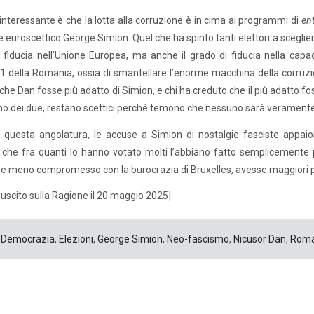
interessante è che la lotta alla corruzione è in cima ai programmi di
en
 euroscettico George Simion. Quel che ha spinto tanti elettori a scegliere
 fiducia nell’Unione Europea, ma anche il grado di fiducia nella capac
 della Romania, ossia di smantellare l’enorme macchina della corruzion
che Dan fosse più adatto di Simion, e chi ha creduto che il più adatto f
no dei due, restano scettici perché temono che nessuno sarà verament
 questa angolatura, le accuse a Simion di nostalgie fasciste appaion
che fra quanti lo hanno votato molti l’abbiano fatto semplicemente p
e meno compromesso con la burocrazia di Bruxelles, avesse maggiori poss
o uscito sulla Ragione il 20 maggio 2025]
Democrazia
,
Elezioni
,
George Simion
,
Neo-fascismo
,
Nicusor Dan
,
Roma