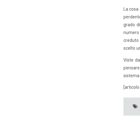
La cosa 
perdente
grado di
numero 1
creduto 
scelto u
Viste da
pensare 
sistema 
[articol