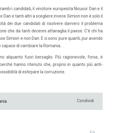
trambi
i candidati, il vincitore europeista Nicusor Dan e il
 Dan e tanti altri a scegliere invece Simion non è solo il
ità dei due candidati di risolvere davvero il problema
e che da tanti decenni attanaglia il paese. C’è chi ha
osse Simion e non Dan. E ci sono pure quanti, pur avendo
e capace di cambiare la Romania.
o alquanto fuori bersaglio. Più ragionevole, forse, è
erché hanno ritenuto che, proprio in quanto più anti-
ibilità di estirpare la corruzione.
Condividi
nia