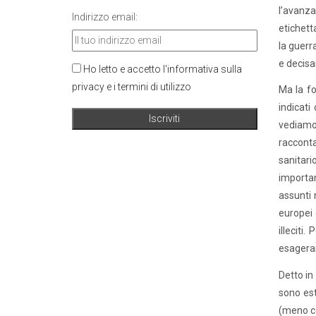
l’avanza
Indirizzo email:
etichett
la guerr
e decisa
Ho letto e accetto l'informativa sulla
privacy e i termini di utilizzo
Ma la fo
indicati
vediamo 
racconta
sanitari
importan
assunti 
europei 
illeciti
esageran
Detto in
sono est
(meno co