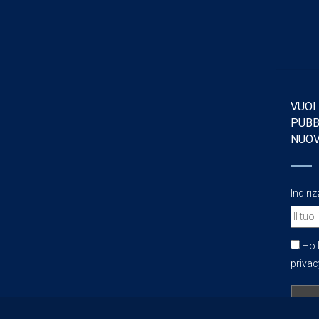
VUOI
PUBB
NUO
Indiri
Ho l
privacy