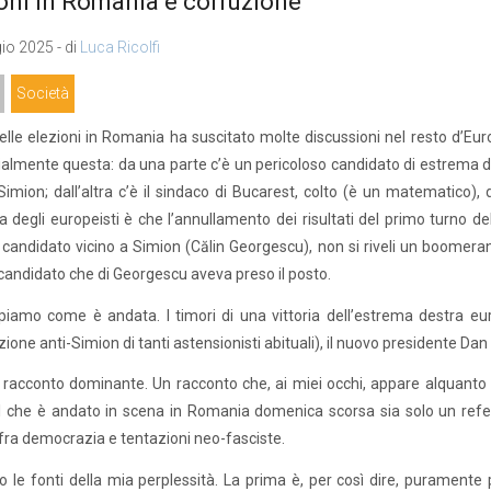
oni in Romania e corruzione
o 2025 - di
Luca Ricolfi
Società
delle elezioni in Romania ha suscitato molte discussioni nel resto d’Eur
almente questa: da una parte c’è un pericoloso candidato di estrema de
imion; dall’altra c’è il sindaco di Bucarest, colto (è un matematico),
 degli europeisti è che l’annullamento dei risultati del primo turno de
 candidato vicino a Simion (Călin Georgescu), non si riveli un boomeran
 candidato che di Georgescu aveva preso il posto.
iamo come è andata. I timori di una vittoria dell’estrema destra eur
zione anti-Simion di tanti astensionisti abituali), il nuovo presidente Dan 
il racconto dominante. Un racconto che, ai miei occhi, appare alquanto
l che è andato in scena in Romania domenica scorsa sia solo un refe
fra democrazia e tentazioni neo-fasciste.
 le fonti della mia perplessità. La prima è, per così dire, puramente 