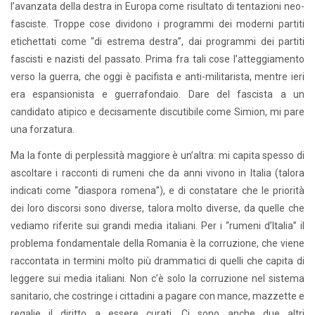
l’avanzata della destra in Europa come risultato di tentazioni neo-
fasciste. Troppe cose dividono i programmi dei moderni partiti
etichettati come “di estrema destra”, dai programmi dei partiti
fascisti e nazisti del passato. Prima fra tali cose l’atteggiamento
verso la guerra, che oggi è pacifista e anti-militarista, mentre ieri
era espansionista e guerrafondaio. Dare del fascista a un
candidato atipico e decisamente discutibile come Simion, mi pare
una forzatura.
Ma la fonte di perplessità maggiore è un’altra: mi capita spesso di
ascoltare i racconti di rumeni che da anni vivono in Italia (talora
indicati come “diaspora romena”), e di constatare che le priorità
dei loro discorsi sono diverse, talora molto diverse, da quelle che
vediamo riferite sui grandi media italiani. Per i “rumeni d’Italia” il
problema fondamentale della Romania è la corruzione, che viene
raccontata in termini molto più drammatici di quelli che capita di
leggere sui media italiani. Non c’è solo la corruzione nel sistema
sanitario, che costringe i cittadini a pagare con mance, mazzette e
regalie il diritto a essere curati. Ci sono anche due altri