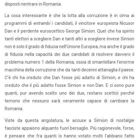
disposti rientrare in Romania.
La cosa interessante è che la lotta alla corruzione è in cima ai
programmi di
entrambi
i candidati, il vincitore europeista Nicusor
Dan e il perdente euroscettico George Simion. Quel che ha spinto
tanti elettori a scegliere Dan e tanti altri a scegliere invece Simion
non è solo il grado di fiducia nell’Unione Europea, ma anche il grado
di fiducia nella capacità dei due candidati di risolvere davvero il
problema numero 1 della Romania, ossia di smantellare l’enorme
macchina della corruzione che da tanti decenni attanaglia il paese.
C’è chi ha creduto che Dan fosse più adatto di Simion, e chi ha
creduto che il più adatto fosse Simion e non Dan. E ci sono pure
quanti, pur avendo scelto uno dei due, restano scettici perché
temono che nessuno sarà veramente capace di cambiare la
Romania.
Viste da questa angolatura, le accuse a Simion di nostalgie
fasciste appaiono alquanto fuori bersaglio. Più ragionevole, forse,
è pensare che fra quanti lo hanno votato molti l’abbiano fatto