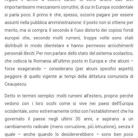
importantissimi meccanismi corruttivi, di cui in Europa occidentale
si parla poco. Il primo è che, spesso, occorre pagare per essere
assunti nella pubblica amministrazione: il posto non si ottiene per
merito, ma si compra. Il secondo è l’uso distorto dei copiosi fondi
europei che, secondo molti rumeni, troppe volte sono stati
distribuiti in modo clientelare e hanno permesso arricchimenti
personali illeciti. Per non parlare dello stato del sistema scolastico,
che colloca la Romania all’ultimo posto in Europa e che alcuni –
forse esagerando – considerano (per alcuni specifici aspetti)
peggiore di quello vigente ai tempi della dittatura comunista di
Ceaușescu.
Detto in termini semplici: molti rumeni all’estero, proprio perché
vedono con i loro occhi come si vive nei paesi dell’Europa
occidentale, sono estremamente critici con l’establishment che ha
governato il paese negli ultimi 35 anni, e aspirano a un
cambiamento radicale (meno corruzione, più istruzione), senza il
quale – anche quando lo desidererebbero – sono ben poco