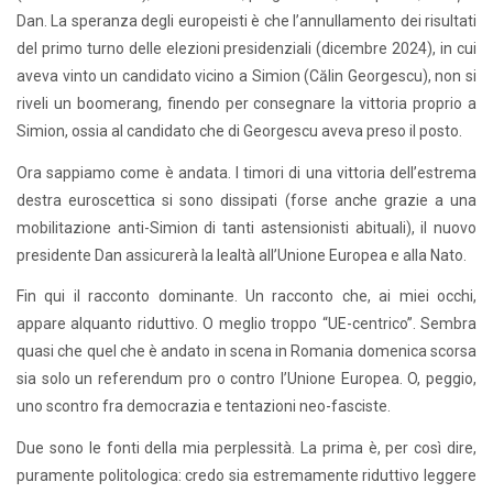
Dan. La speranza degli europeisti è che l’annullamento dei risultati
del primo turno delle elezioni presidenziali (dicembre 2024), in cui
aveva vinto un candidato vicino a Simion (Călin Georgescu), non si
riveli un boomerang, finendo per consegnare la vittoria proprio a
Simion, ossia al candidato che di Georgescu aveva preso il posto.
Ora sappiamo come è andata. I timori di una vittoria dell’estrema
destra euroscettica si sono dissipati (forse anche grazie a una
mobilitazione anti-Simion di tanti astensionisti abituali), il nuovo
presidente Dan assicurerà la lealtà all’Unione Europea e alla Nato.
Fin qui il racconto dominante. Un racconto che, ai miei occhi,
appare alquanto riduttivo. O meglio troppo “UE-centrico”. Sembra
quasi che quel che è andato in scena in Romania domenica scorsa
sia solo un referendum pro o contro l’Unione Europea. O, peggio,
uno scontro fra democrazia e tentazioni neo-fasciste.
Due sono le fonti della mia perplessità. La prima è, per così dire,
puramente politologica: credo sia estremamente riduttivo leggere