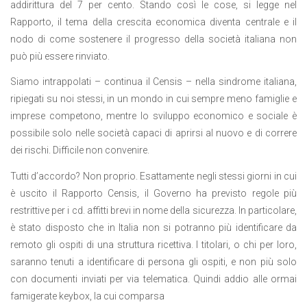
addirittura del 7 per cento. Stando così le cose, si legge nel
Rapporto, il tema della crescita economica diventa centrale e il
nodo di come sostenere il progresso della società italiana non
può più essere rinviato.
Siamo intrappolati – continua il Censis – nella sindrome italiana,
ripiegati su noi stessi, in un mondo in cui sempre meno famiglie e
imprese competono, mentre lo sviluppo economico e sociale è
possibile solo nelle società capaci di aprirsi al nuovo e di correre
dei rischi. Difficile non convenire.
Tutti d’accordo? Non proprio. Esattamente negli stessi giorni in cui
è uscito il Rapporto Censis, il Governo ha previsto regole più
restrittive per i cd. affitti brevi in nome della sicurezza. In particolare,
è stato disposto che in Italia non si potranno più identificare da
remoto gli ospiti di una struttura ricettiva. I titolari, o chi per loro,
saranno tenuti a identificare di persona gli ospiti, e non più solo
con documenti inviati per via telematica. Quindi addio alle ormai
famigerate keybox, la cui comparsa