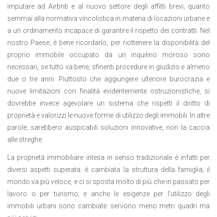
imputare ad Airbnb e al nuovo settore degli affitti brevi, quanto
semmai alla normativa vincolistica in materia di locazioni urbane e
a un ordinamento incapace di garantire il rispetto dei contratti. Nel
nostro Paese, è bene ricordarlo, per riottenere la disponibilità del
proprio immobile occupato da un inquilino moroso sono
necessari, se tutto va bene, sfinenti procedure in giudizio e almeno
due o tre anni. Piuttosto che aggiungere ulteriore burocrazia e
nuove limitazioni con finalità evidentemente ostruzionistiche, si
dovrebbe invece agevolare un sistema che rispetti il diritto di
proprietà e valorizzi le nuove forme di utilizzo degli immobili. In altre
parole, sarebbero auspicabili soluzioni innovative, non la caccia
alle streghe.
La proprietà immobiliare intesa in senso tradizionale è infatti per
diversi aspetti superata: è cambiata la struttura della famiglia; il
mondo va più veloce, e ci si sposta molto di più che in passato per
lavoro o per turismo; e anche le esigenze per l’utilizzo degli
immobili urbani sono cambiate: servono meno metri quadri ma