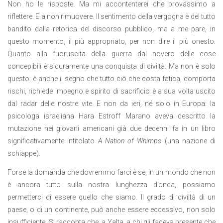
Non ho le risposte. Ma mi accontenterei che provassimo a
riflettere. E a non rimuovere. Il sentimento della vergogna è del tutto
bandito dalla retorica del discorso pubblico, ma a me pare, in
questo momento, il più appropriato, per non dire il più onesto.
Quanto alla fuoruscita della guerra dal novero delle cose
concepibili è sicuramente una conquista di civiltà. Ma non è solo
questo: è anche il segno che tutto ciò che costa fatica, comporta
rischi, richiede impegno e spirito di sacrificio è a sua volta uscito
dal radar delle nostre vite. E non da ieri, né solo in Europa: la
psicologa israeliana Hara Estroff Marano aveva descritto la
mutazione nei giovani americani già due decenni fa in un libro
significativamente intitolato
A Nation of Whimps
(una nazione di
schiappe).
Forse la domanda che dovremmo farci è se, in un mondo che non
è ancora tutto sulla nostra lunghezza d’onda, possiamo
permetterci di essere quello che siamo. Il grado di civiltà di un
paese, o di un continente, può anche essere eccessivo, non solo
insufficiente. Si racconta che, a Yalta, a chi gli faceva presente che