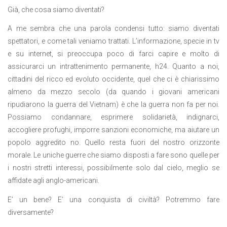
Già, che cosa siamo diventati?
A me sembra che una parola condensi tutto: siamo diventati
spettatori, e come tali veniamo trattati. L’informazione, specie in tv
e su internet, si preoccupa poco di farci capire e molto di
assicurarci un intrattenimento permanente, h24. Quanto a noi,
cittadini del ricco ed evoluto occidente, quel che ci è chiarissimo
almeno da mezzo secolo (da quando i giovani americani
ripudiarono la guerra del Vietnam) è che la guerra non fa per noi.
Possiamo condannare, esprimere solidarietà, indignarci,
accogliere profughi, imporre sanzioni economiche, ma aiutare un
popolo aggredito no. Quello resta fuori del nostro orizzonte
morale. Le uniche guerre che siamo disposti a fare sono quelle per
i nostri stretti interessi, possibilmente solo dal cielo, meglio se
affidate agli anglo-americani.
E’ un bene? E’ una conquista di civiltà? Potremmo fare
diversamente?