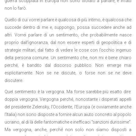
guerra scoppiata in Europa non sono titolato a parlare, e infatti
non lo farò.
Quello di cui vorrei parlare è qualcosa di più intimo, è qualcosa che
succede dentro di me e, suppongo, possa succedere anche ad
altri. Vorrei parlare di un sentimento, che probabilmente nasce
proprio dall’ignoranza, dal non essere esperti di geopolitica e di
strategie militari, dal fatto di vedere le cose con l’occhio ingenuo
della persona comune. Un sentimento che, non mi è bene chiaro
perché, è bandito dal discorso pubblico. Non emerge mai
esplicitamente. Non se ne discute, o forse non se ne deve
discutere.
Quel sentimento è la vergogna. Ma forse sarebbe più esatto dire:
doppia vergogna. Vergogna perché, nonostante i disperati appelli
del presidente Zelensky, l’Occidente, l’Europa (e ovviamente anche
l’Italia) non sono disposte a fornire alcun aiuto concreto al popolo
ucraino, al di là delle fantomatiche e inefficaci “sanzioni durissime”.
Ma vergogna, anche, perché non solo non siamo disposti a