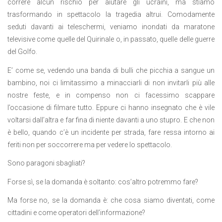
correre alcun rischio per aiutare gli ucraini, ma stiamo
trasformando in spettacolo la tragedia altrui. Comodamente
seduti davanti ai teleschermi, veniamo inondati da maratone
televisive come quelle del Quirinale o, in passato, quelle delle guerre
del Golfo.
E’ come se, vedendo una banda di bulli che picchia a sangue un
bambino, noi ci limitassimo a minacciarli di non invitarli più alle
nostre feste, e in compenso non ci facessimo scappare
l’occasione di filmare tutto. Eppure ci hanno insegnato che è vile
voltarsi dall’altra e far fina di niente davanti a uno stupro. E che non
è bello, quando c’è un incidente per strada, fare ressa intorno ai
feriti non per soccorrere ma per vedere lo spettacolo.
Sono paragoni sbagliati?
Forse sì, se la domanda è soltanto: cos’altro potremmo fare?
Ma forse no, se la domanda è: che cosa siamo diventati, come
cittadini e come operatori dell’informazione?