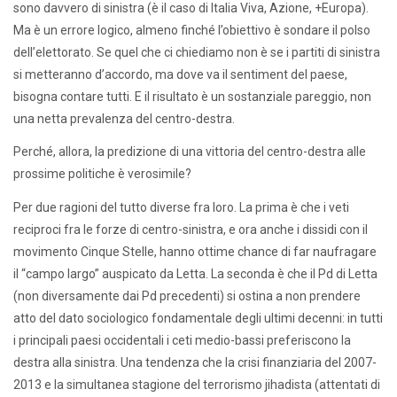
sono davvero di sinistra (è il caso di Italia Viva, Azione, +Europa).
Ma è un errore logico, almeno finché l’obiettivo è sondare il polso
dell’elettorato. Se quel che ci chiediamo non è se i partiti di sinistra
si metteranno d’accordo, ma dove va il sentiment del paese,
bisogna contare tutti. E il risultato è un sostanziale pareggio, non
una netta prevalenza del centro-destra.
Perché, allora, la predizione di una vittoria del centro-destra alle
prossime politiche è verosimile?
Per due ragioni del tutto diverse fra loro. La prima è che i veti
reciproci fra le forze di centro-sinistra, e ora anche i dissidi con il
movimento Cinque Stelle, hanno ottime chance di far naufragare
il “campo largo” auspicato da Letta. La seconda è che il Pd di Letta
(non diversamente dai Pd precedenti) si ostina a non prendere
atto del dato sociologico fondamentale degli ultimi decenni: in tutti
i principali paesi occidentali i ceti medio-bassi preferiscono la
destra alla sinistra. Una tendenza che la crisi finanziaria del 2007-
2013 e la simultanea stagione del terrorismo jihadista (attentati di