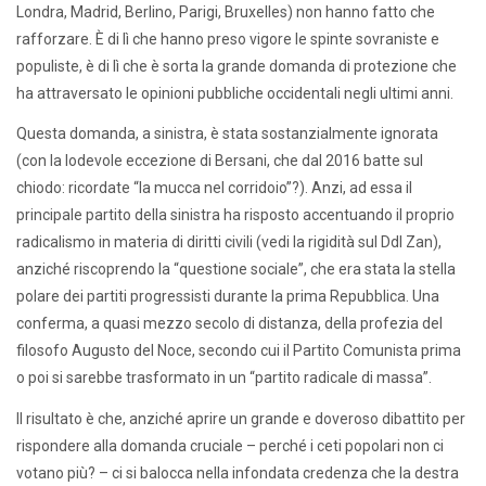
Londra, Madrid, Berlino, Parigi, Bruxelles) non hanno fatto che
rafforzare. È di lì che hanno preso vigore le spinte sovraniste e
populiste, è di lì che è sorta la grande domanda di protezione che
ha attraversato le opinioni pubbliche occidentali negli ultimi anni.
Questa domanda, a sinistra, è stata sostanzialmente ignorata
(con la lodevole eccezione di Bersani, che dal 2016 batte sul
chiodo: ricordate “la mucca nel corridoio”?). Anzi, ad essa il
principale partito della sinistra ha risposto accentuando il proprio
radicalismo in materia di diritti civili (vedi la rigidità sul Ddl Zan),
anziché riscoprendo la “questione sociale”, che era stata la stella
polare dei partiti progressisti durante la prima Repubblica. Una
conferma, a quasi mezzo secolo di distanza, della profezia del
filosofo Augusto del Noce, secondo cui il Partito Comunista prima
o poi si sarebbe trasformato in un “partito radicale di massa”.
Il risultato è che, anziché aprire un grande e doveroso dibattito per
rispondere alla domanda cruciale – perché i ceti popolari non ci
votano più? – ci si balocca nella infondata credenza che la destra