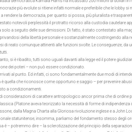
data democratica Kamala Harris ha incassato 200 milioni di dollari in m
ocrazie più evolute si ritiene infatti normale e preferibile che le lobby si 
i a rendere la democrazia, per quanto si possa, più pluralista e trasparent
estato notevoli perplessità il protratto ricorso alla custodia cautelare app
 solo a seguito delle sue dimissioni. Di fatto, è stato contestato alla mag
rivandosi della libertà personale e sostanzialmente costringendo alla re
esi di reato comunque attinenti alle funzioni svolte. Le conseguenze, da u
utti.
anto, si è ribadito, tutti sono uguali davanti alla legge ed il potere giudiz
one dei poteri – non può essere condizionato.
rivati al punto. Ed infatti, ci sono fondamentalmente due modi di intender
 è quella che riconosce come opportuno e saggio – per prevenire abusi e d
sto a condizionamenti.
 di considerazioni di carattere antropologico ancor prima che di ordine pol
lassica (Platone aveva teorizzato la necessità di forme di indipendenza de
sone, dalla Magna Charta alla Gloriosa rivoluzione inglese e a John Loc
ionale statunitense; insomma, parliamo del fondamento stesso degli ordi
sa è – potremmo dire – la sclerotizzazione del principio della separazione d