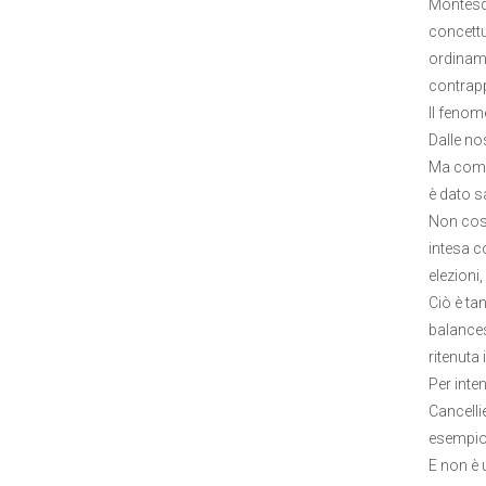
Montesqu
concettua
ordinamen
contrapp
Il fenom
Dalle nos
Ma come 
è dato s
Non così
intesa c
elezioni,
Ciò è ta
balances)
ritenuta
Per inte
Cancelli
esempio 
E non è 