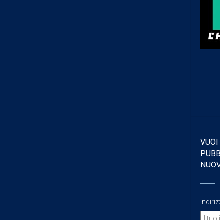
VUOI
PUBB
NUO
Indiri