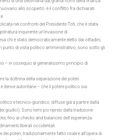
eno di una settimana dai grandi nomi della finanza.
muovano allo scoperto: è il conflitto fra dichiarati
e.
licata nei confronti del Presidente Toti, che è stata
istratura inquirente un’invasione di
sa chi è stato democraticamente eletto dai cittadini,
n punto di vista politico amministrativo, sono sotto gli
iario – in ossequio al generalissimo principio di
e la dottrina della separazione dei poteri.
erive autoritarie – che il potere politico sia
itico e tecnico-giuridico, diffuse già a partire dalla
i giudici). Sono temi poi ripresi dalla tradizione
ke, fino ai checks and balances dell’esperienza
namenti liberali occidentali.
ei poteri, tradizionalmente fatto risalire all’opera di