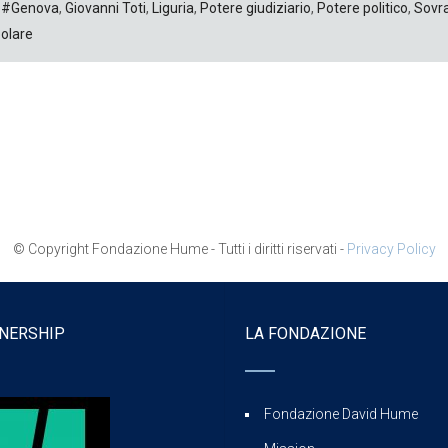
#Genova
,
Giovanni Toti
,
Liguria
,
Potere giudiziario
,
Potere politico
,
Sovra
olare
© Copyright Fondazione Hume - Tutti i diritti riservati -
Privacy Policy
NERSHIP
LA FONDAZIONE
Fondazione David Hume