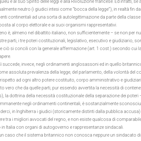
ieu e al suo Spirito delle leggi e alla Rivoluzione francese. Ed infatti, s
lmente neutro (i giudici intesi come “bocca della legge”), in realtà fin da
ti continentali ad una sorta di autolegittimazione da parte della classe giu
osta al corpo elettorale e ai suoi organismi rappresentativi.
eno è, almeno nel dibattito italiano, non sufficientemente – se non per nul
tre parti, i tre poteri costituzionali, legislativo, esecutivo e giudiziario
ciò si concili con la generale affermazione (art. 1 cost.) secondo cui l
apere.
 succede, invece, negli ordinamenti anglosassoni ed in quello britannico 
ome assoluta prevalenza della legge, del parlamento, della volontà del c
 rispetto ad ogni altro potere costituito, corpo amministrativo e giudiziar
nto vero che da quelle parti, pur essendo avvertita la necessità di conten
, la dottrina della necessità costituzionale della separazione dei poteri –
 immanente negli ordinamenti continentali, è sostanzialmente sconosciu
nderci, in Inghilterra i giudici (storicamente distinti dalla pubblica accu
ere tra i migliori avvocati del regno, e non esiste qualcosa di comparab
in Italia con organi di autogoverno e rappresentanze sindacali.
un caso che il sistema britannico non conosca neppure un sindacato di 