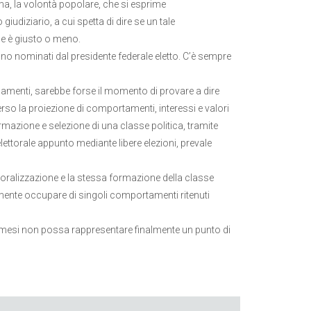
ma, la volontà popolare, che si esprime
iudiziario, a cui spetta di dire se un tale
se è giusto o meno.
ono nominati dal presidente federale eletto. C’è sempre
rdinamenti, sarebbe forse il momento di provare a dire
rso la proiezione di comportamenti, interessi e valori
mazione e selezione di una classe politica, tramite
ettorale appunto mediante libere elezioni, prevale
a moralizzazione e la stessa formazione della classe
lmente occupare di singoli comportamenti ritenuti
ti mesi non possa rappresentare finalmente un punto di