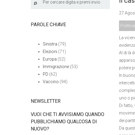
Il ca
27 Agost
PAROLE CHIAVE
Politica
La vicen
Sinistra
(79)
evidenza
Elezioni
(71)
Al di là 
Europa
(52)
apparso 
Immigrazione
(53)
potere po
PD
(62)
In buona
Vaccino
(94)
intercet
compless
uno o più
NEWSLETTER
Di fatto,
moviment
VUOI CHE TI AVVISIAMO QUANDO
dei parti
PUBBLICHIAMO QUALCOSA DI
Da quest
NUOVO?