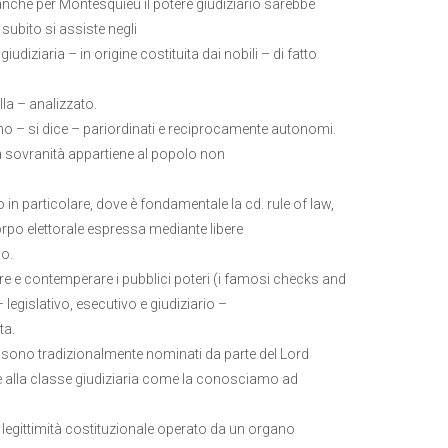
e anche per Montesquieu il potere giudiziario sarebbe
 subito si assiste negli
diziaria – in origine costituita dai nobili – di fatto
la – analizzato.
, sono – si dice – pariordinati e reciprocamente autonomi.
a sovranità appartiene al popolo non
in particolare, dove è fondamentale la cd. rule of law,
orpo elettorale espressa mediante libere
io.
ere e contemperare i pubblici poteri (i famosi checks and
 legislativo, esecutivo e giudiziario –
ta.
sa) sono tradizionalmente nominati da parte del Lord
ile alla classe giudiziaria come la conosciamo ad
legittimità costituzionale operato da un organo