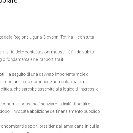
opolare
e della Regione Liguria Giovanni Toti ha – con tutta
 in virtù delle contestazioni mosse -, è fin da subito
io fondamentale nei rapporti tra il
ti – a seguito di una davvero imponente mole di
tti circostanziati, o comunque non solo, ma più
tica, che sarebbe asservita alla logica di interessi di
economici possano finanziare l’attività di partiti e
e dopo l’invocata abolizione del finanziamento pubblico
concomitanti elezioni presidenziali americane, in cui la