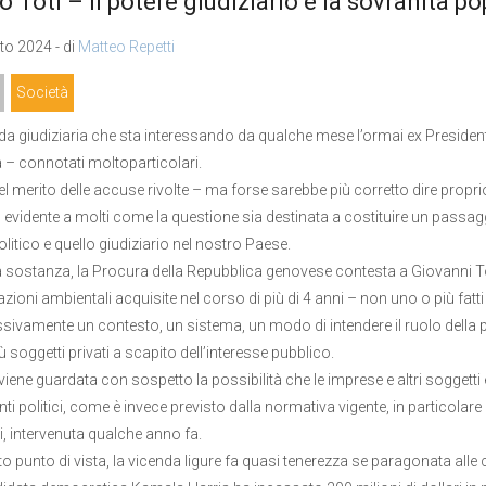
so Toti – Il potere giudiziario e la sovranità p
o 2024 - di
Matteo Repetti
Società
da giudiziaria che sta interessando da qualche mese l’ormai ex President
 – connotati moltoparticolari.
del merito delle accuse rivolte – ma forse sarebbe più corretto dire proprio
evidente a molti come la questione sia destinata a costituire un passagg
litico e quello giudiziario nel nostro Paese.
 sostanza, la Procura della Repubblica genovese contesta a Giovanni To
tazioni ambientali acquisite nel corso di più di 4 anni – non uno o più fa
ivamente un contesto, un sistema, un modo di intendere il ruolo della poli
 soggetti privati a scapito dell’interesse pubblico.
 viene guardata con sospetto la possibilità che le imprese e altri soggetti 
i politici, come è invece previsto dalla normativa vigente, in particolar
ti, intervenuta qualche anno fa.
o punto di vista, la vicenda ligure fa quasi tenerezza se paragonata alle 