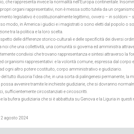
rio, che rappresenta invece la normalità nell’Europa continentale. Insom
i propri organi rappresentativi, non è messa sotto tutela da un organismo g
mento legislativo è costituzionalmente legittimo, ovvero – in soldoni – 
sso modo, in America i giudici e i magistrati o sono eletti dal popolo o s
ione tra la politica e la loro scelta.
ispetto delle differenze storico-culturali e delle specificità dei diversi o
 noi che una collettività, una comunità si governa ed amministra attrave
ntemente condivisi che trovano rappresentanza e sintesi attraverso la for
 ed organismi rappresentativi: e la volontà comune, espressa dal corpo el
 ad ogni altro potere costituito, corpo amministrativo e giudiziario.
e del tutto illusoria l’idea che, in una sorta di palingenesi permanente, l
e possa avvenire tramite le inchieste giudiziarie, che si dovranno norma
i, sufficientemente circostanziati e circoscritti.
e la bufera giudiziaria che si è abbattuta su Genova e la Liguria in ques
 2 agosto 2024