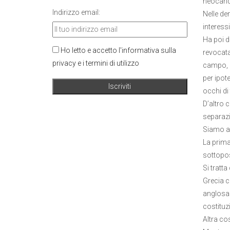
neocandi
Indirizzo email:
Nelle dem
interess
Ha poi d
Ho letto e accetto l'informativa sulla
revocata
privacy e i termini di utilizzo
campo, p
per ipot
occhi di t
D’altro c
separazi
Siamo ar
La prima
sottopo
Si tratta
Grecia c
anglosas
costituz
Altra co