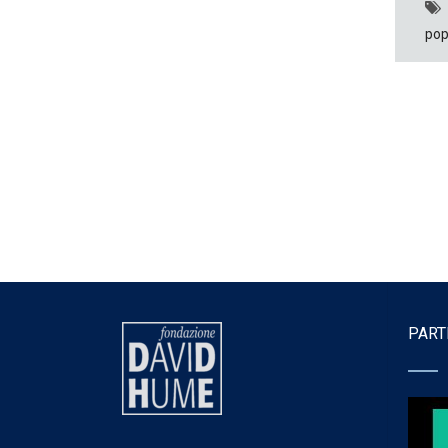
pop
PART