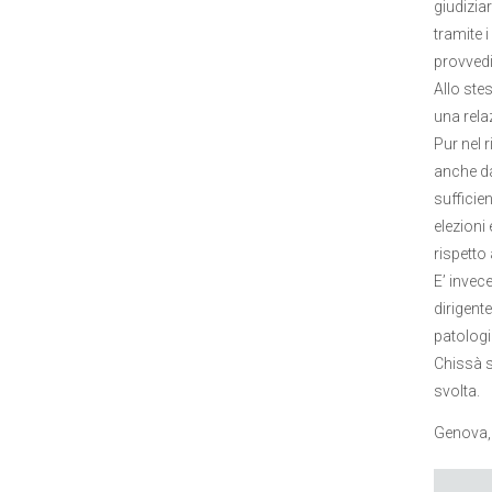
giudizia
tramite 
provvedi
Allo ste
una relaz
Pur nel r
anche da
sufficie
elezioni
rispetto
E’ invec
dirigent
patologic
Chissà s
svolta.
Genova,