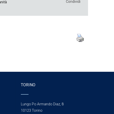
Condividi
nità
TORINO
Lungo Po Armando Diaz, 8
10123 Torino