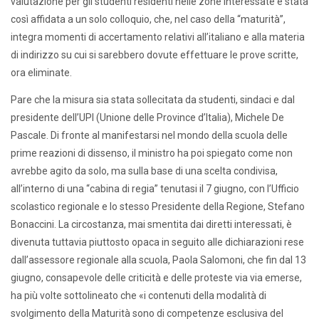
valutazione per gli studenti residenti nelle zone interessate è stata
così affidata a un solo colloquio, che, nel caso della “maturità”,
integra momenti di accertamento relativi all’italiano e alla materia
di indirizzo su cui si sarebbero dovute effettuare le prove scritte,
ora eliminate.
Pare che la misura sia stata sollecitata da studenti, sindaci e dal
presidente dell’UPI (Unione delle Province d’Italia), Michele De
Pascale. Di fronte al manifestarsi nel mondo della scuola delle
prime reazioni di dissenso, il ministro ha poi spiegato come non
avrebbe agito da solo, ma sulla base di una scelta condivisa,
all’interno di una “cabina di regia” tenutasi il 7 giugno, con l’Ufficio
scolastico regionale e lo stesso Presidente della Regione, Stefano
Bonaccini. La circostanza, mai smentita dai diretti interessati, è
divenuta tuttavia piuttosto opaca in seguito alle dichiarazioni rese
dall’assessore regionale alla scuola, Paola Salomoni, che fin dal 13
giugno, consapevole delle criticità e delle proteste via via emerse,
ha più volte sottolineato che «i contenuti della modalità di
svolgimento della Maturità sono di competenze esclusiva del