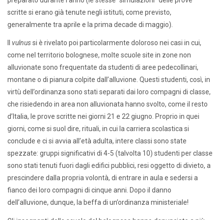
scritte si erano già tenute negli istituti, come previsto,
generalmente tra aprile e la prima decade di maggio).
Il
vulnus
si è rivelato poi particolarmente doloroso nei casi in cui,
come nel territorio bolognese, molte scuole site in zone non
alluvionate sono frequentate da studenti di aree pedecollinari,
montane o di pianura colpite dall’alluvione. Questi studenti, così, in
virtù dell’ordinanza sono stati separati dai loro compagni di classe,
che risiedendo in area non alluvionata hanno svolto, come il resto
d’Italia, le prove scritte nei giorni 21 e 22 giugno. Proprio in quei
giorni, come si suol dire, rituali, in cui la carriera scolastica si
conclude e ci si avvia all’età adulta, intere classi sono state
spezzate: gruppi significativi di 4-5 (talvolta 10) studenti per classe
sono stati tenuti fuori dagli edifici pubblici, resi oggetto di divieto, a
prescindere dalla propria volontà, di entrare in aula e sedersi a
fianco dei loro compagni di cinque anni. Dopo il danno
dell’alluvione, dunque, la beffa di un’ordinanza ministeriale!