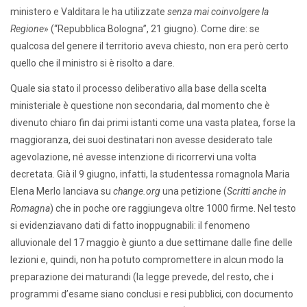
ministero e Valditara le ha utilizzate
senza mai coinvolgere la
Regione
» (“Repubblica Bologna”, 21 giugno). Come dire: se
qualcosa del genere il territorio aveva chiesto, non era però certo
quello che il ministro si è risolto a dare.
Quale sia stato il processo deliberativo alla base della scelta
ministeriale è questione non secondaria, dal momento che è
divenuto chiaro fin dai primi istanti come una vasta platea, forse la
maggioranza, dei suoi destinatari non avesse desiderato tale
agevolazione, né avesse intenzione di ricorrervi una volta
decretata. Già il 9 giugno, infatti, la studentessa romagnola Maria
Elena Merlo lanciava su
change.org
una petizione (
Scritti anche in
Romagna
) che in poche ore raggiungeva oltre 1000 firme. Nel testo
si evidenziavano dati di fatto inoppugnabili: il fenomeno
alluvionale del 17 maggio è giunto a due settimane dalle fine delle
lezioni e, quindi, non ha potuto compromettere in alcun modo la
preparazione dei maturandi (la legge prevede, del resto, che i
programmi d’esame siano conclusi e resi pubblici, con documento