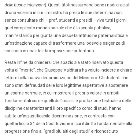
delle buone intenzioni
). Questi titoli riassumono bene i nodi cruciali
di una vicenda in cui il ministro ha preso le sue determinazioni
senza consultare chi – prof, studenti e presidi – vive tutti i giorni
quel complicato mondo sociale che è la scuola pubblica,
manifestando per giunta una desueta attitudine paternalistica e
un’ostinazione capace di trasformare una lodevole esigenza di
soccorso in una stolida imposizione autoritaria.
Resta infine da chiedersi che spazio sia stato riservato questa
volta al “merito”, che Giuseppe Valditara ha voluto incidere a chiare
lettere nella nuova denominazione del Ministero. Gli studenti che
sono stati defraudati delle loro legittime aspettative a sostenere
un esame normale, in cui mostrare il proprio valore in ambiti
fondamentali come quelli dell’analisi e produzione testuale o delle
discipline caratterizzanti il loro specifico corso di studi, hanno
subito un’ingiustificabile discriminazione, in contrasto con
quell’articolo 34 della Costituzione in cui il diritto fondamentale alla
progressione fino ai “gradi più alti degli studi” è riconosciuto