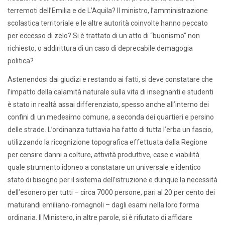
terremoti dell’Emilia e de L’Aquila? Il ministro, l’amministrazione
scolastica territoriale e le altre autorità coinvolte hanno peccato
per eccesso di zelo? Si è trattato di un atto di “buonismo” non
richiesto, o addirittura di un caso di deprecabile demagogia
politica?
Astenendosi dai giudizi e restando ai fatti, si deve constatare che
l’impatto della calamità naturale sulla vita di insegnanti e studenti
è stato in realtà assai differenziato, spesso anche all’interno dei
confini di un medesimo comune, a seconda dei quartieri e persino
delle strade. L’ordinanza tuttavia ha fatto di tutta l’erba un fascio,
utilizzando la ricognizione topografica effettuata dalla Regione
per censire danni a colture, attività produttive, case e viabilità
quale strumento idoneo a constatare un universale e identico
stato di bisogno per il sistema dell’istruzione e dunque la necessità
dell’esonero per tutti – circa 7000 persone, pari al 20 per cento dei
maturandi emiliano-romagnoli – dagli esami nella loro forma
ordinaria. Il Ministero, in altre parole, si è rifiutato di affidare