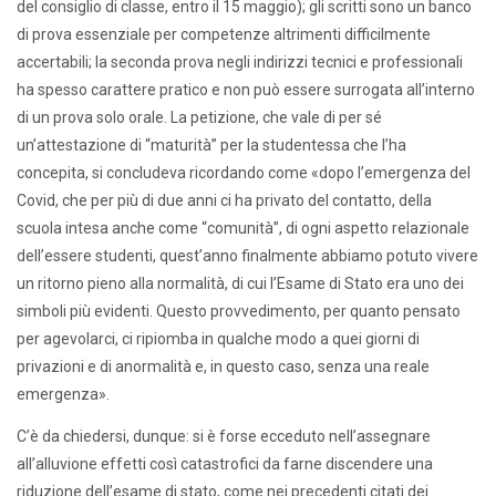
del consiglio di classe, entro il 15 maggio); gli scritti sono un banco
di prova essenziale per competenze altrimenti difficilmente
accertabili; la seconda prova negli indirizzi tecnici e professionali
ha spesso carattere pratico e non può essere surrogata all’interno
di un prova solo orale. La petizione, che vale di per sé
un’attestazione di “maturità” per la studentessa che l’ha
concepita, si concludeva ricordando come «dopo l’emergenza del
Covid, che per più di due anni ci ha privato del contatto, della
scuola intesa anche come “comunità”, di ogni aspetto relazionale
dell’essere studenti, quest’anno finalmente abbiamo potuto vivere
un ritorno pieno alla normalità, di cui l’Esame di Stato era uno dei
simboli più evidenti. Questo provvedimento, per quanto pensato
per agevolarci, ci ripiomba in qualche modo a quei giorni di
privazioni e di anormalità e, in questo caso, senza una reale
emergenza».
C’è da chiedersi, dunque: si è forse ecceduto nell’assegnare
all’alluvione effetti così catastrofici da farne discendere una
riduzione dell’esame di stato, come nei precedenti citati dei