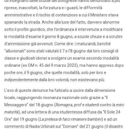
Gli insegnanti delle scuole del bolognese hanno denunciato a più
riprese, inascoltati, la forzatura e i guasti, le difformità
amministrative e il rischio di contenzioso a cui il Ministero stava
spianando la strada. Anche alla luce del fatto, davvero abnorme
sotto il profilo giuridico, che l’ordinanza è intervenuta a modificare
le modalità d’esame il giorno 8 giugno, a scuole chiuse e a scrutini
d’ammissione già avvenuti. Come dire: i maturandi, benché
“alluvionati” sono stati valutati il 7 e l’8 giugno dai loro consigli di
classe e giudicati idonei a svolgere un esame secondo modalità
ordinarie (ex OM n. 45 del 9 marzo 2023), ma hanno appreso dopo
poche ore, il 9 giugno, che quelle modalità,
solo per loro
e
indipendentemente dalla loro volontà
, non esistevano più.
L’eco di queste denunce ha faticato a uscire dalla dimensione
locale, raggiungendo risonanza nazionale solo grazie a “Il
Messaggero” del 18 giugno (
Romagna, prof e studenti contro la mini-
maturità
), ad una lettera di una studentessa diffusa da “Il Sole 24
Ore” del 19 giugno (
La pretesa di farci rimanere bambini
) e ad un
commento di Nadia Urbinati sul “Domani” del 21 giugno (
Il disastro