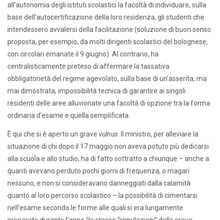
all’autonomia degli istituti scolastici la facoltà di individuare, sulla
base dell’autocertificazione della loro residenza, gli studenti che
intendessero avvalersi della facilitazione (soluzione di buon senso
proposta, per esempio, da molti dirigenti scolastici del bolognese,
con circolari emanate il 9 giugno). Al contrario, ha
centralisticamente preteso di affermare la tassativa
obbligatorietà del regime agevolato, sulla base di un’asserita, ma
mai dimostrata, impossibilità tecnica di garantire ai singoli
residenti delle aree alluvionate una facoltà di opzione tra la forma
ordinaria d’esame e quella semplificata.
È qui che si è aperto un grave
vulnus
. Il ministro, per alleviare la
situazione di chi dopo il 17 maggio non aveva potuto più dedicarsi
alla scuola e allo studio, ha di fatto sottratto a chiunque – anche a
quanti avevano perduto pochi giorni di frequenza, o magari
nessuno, e non si consideravano danneggiati dalla calamità
quanto al loro percorso scolastico – la possibilità di cimentarsi
nell’esame secondo le forme alle quali si era lungamente
preparato durante l’anno (le stesse “simulazioni” delle prove