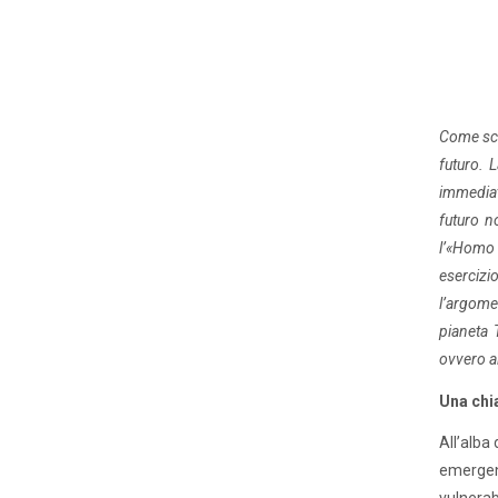
Come scr
futuro. 
immediato
futuro n
l’«Homo 
esercizio
l’argome
pianeta T
ovvero al
Una chia
All’alba 
emergen