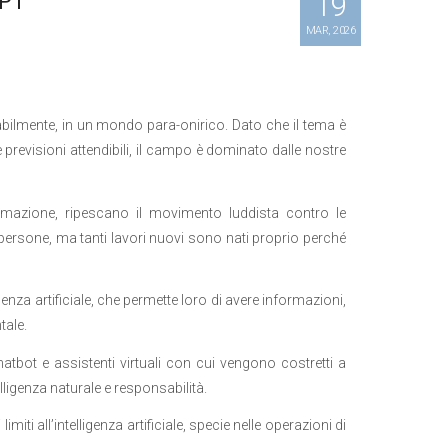
19
GPT
MAR, 2026
vitabilmente, in un mondo para-onirico. Dato che il tema è
previsioni attendibili, il campo è dominato dalle nostre
tomazione, ripescano il movimento luddista contro le
 persone, ma tanti lavori nuovi sono nati proprio perché
ligenza artificiale, che permette loro di avere informazioni,
tale.
hatbot e assistenti virtuali con cui vengono costretti a
lligenza naturale e responsabilità.
limiti all’intelligenza artificiale, specie nelle operazioni di