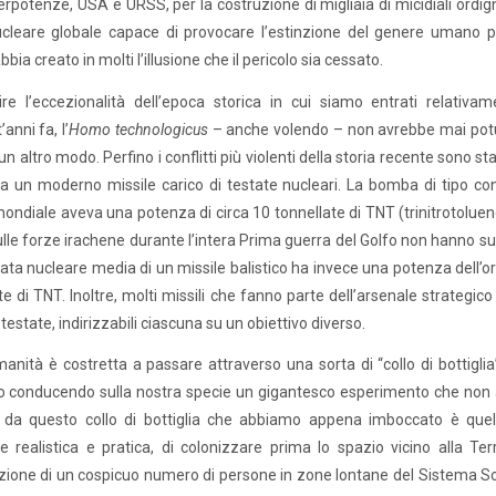
rpotenze, USA e URSS, per la costruzione di migliaia di micidiali ordign
cleare globale capace di provocare l’estinzione del genere umano pe
bia creato in molti l’illusione che il pericolo sia cessato.
re l’eccezionalità dell’epoca storica in cui siamo entrati relativa
anni fa, l’
Homo technologicus
– anche volendo – non avrebbe mai potut
un altro modo. Perfino i conflitti più violenti della storia recente sono stati
 a un moderno missile carico di testate nucleari. La bomba di tipo c
ondiale aveva una potenza di circa 10 tonnellate di TNT (trinitrotoluene
sulle forze irachene durante l’intera Prima guerra del Golfo non hanno 
ata nucleare media di un missile balistico ha invece una potenza dell’o
te di TNT. Inoltre, molti missili che fanno parte dell’arsenale strategic
 testate, indirizzabili ciascuna su un obiettivo diverso.
manità è costretta a passare attraverso una sorta di “collo di bottigli
 conducendo sulla nostra specie un gigantesco esperimento che non am
 da questo collo di bottiglia che abbiamo appena imboccato è quel
e realistica e pratica, di colonizzare prima lo spazio vicino alla Te
zione di un cospicuo numero di persone in zone lontane del Sistema Sola