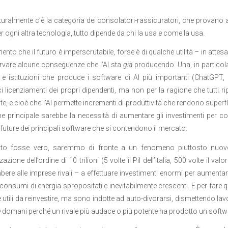
turalmente c’è la categoria dei consolatori-rassicuratori, che provano 
 ogni altra tecnologia, tutto dipende da chi la usa e come la usa.
nto che il futuro è imperscrutabile, forse è di qualche utilità – in attes
rvare alcune conseguenze che l’AI sta
già
producendo. Una, in particola
e istituzioni che produce i software di AI più importanti (ChatGPT,
 licenziamenti dei propri dipendenti, ma non per la ragione che tutti ripe
ite, e cioè che l’AI permette incrementi di produttività che rendono super
ne principale sarebbe la necessità di aumentare gli investimenti per co
 future dei principali software che si contendono il mercato.
to fosse vero, saremmo di fronte a un fenomeno piuttosto nuovo
zazione dell’ordine di 10 trilioni (5 volte il Pil dell’Italia, 500 volte il
re alle imprese rivali – a effettuare investimenti enormi per aumentare 
 consumi di energia spropositati e inevitabilmente crescenti. E per fare 
 utili da reinvestire, ma sono indotte ad auto-divorarsi, dismettendo lavor
 domani perché un rivale più audace o più potente ha prodotto un softw