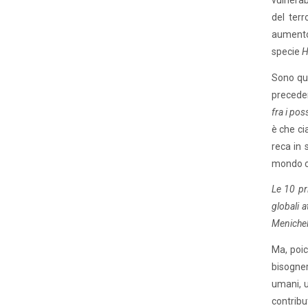
vulnerab
del terr
aumento 
specie
H
Sono que
preceden
fra i pos
è che ci
reca in 
mondo c
Le 10 pr
globali a
Menichell
Ma, poic
bisogner
umani, u
contribut