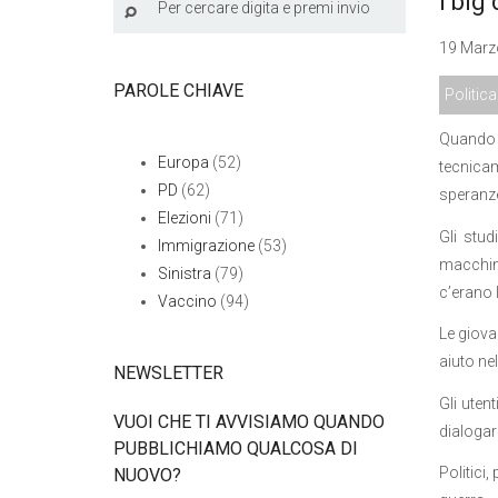
I big
19 Marzo
PAROLE CHIAVE
Politica
Quando s
Europa
(52)
tecnicam
PD
(62)
speranze
Elezioni
(71)
Gli stu
Immigrazione
(53)
macchine
Sinistra
(79)
c’erano 
Vaccino
(94)
Le giovan
aiuto nel
NEWSLETTER
Gli uten
VUOI CHE TI AVVISIAMO QUANDO
dialogar
PUBBLICHIAMO QUALCOSA DI
Politici,
NUOVO?