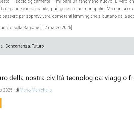
uesto – sociologicamente – mi pare un fenomeno nuovo. È vero che 
da è grande e incolmabile,
può generare un monopolio. Ma non si era m
lpassero per sopravvivere, come tanti lemming che si buttano dalla sco
o uscito sulla Ragione il 17 marzo 2026]
ai
,
Concorrenza
,
Futuro
turo della nostra civiltà tecnologica: viaggio fr
 2025 - di
Mario Menichella