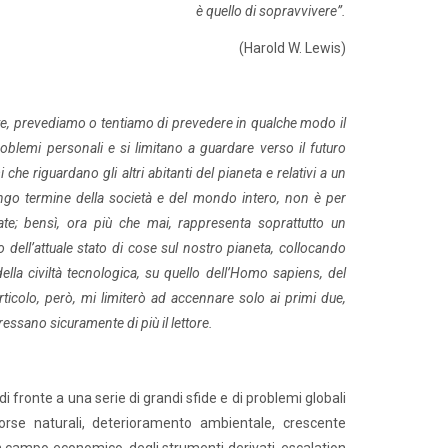
è quello di sopravvivere”.
(Harold W. Lewis)
nte, prevediamo o tentiamo di prevedere in qualche modo il
oblemi personali e si limitano a guardare verso il futuro
he riguardano gli altri abitanti del pianeta e relativi a un
ungo termine della società e del mondo intero, non è per
ate; bensì, ora più che mai, rappresenta soprattutto un
ro dell’attuale stato di cose sul nostro pianeta, collocando
la civiltà tecnologica, su quello dell’Homo sapiens, del
articolo, però, mi limiterò ad accennare solo ai primi due,
ressano sicuramente di più il lettore.
 di fronte a una serie di grandi sfide e di problemi globali
orse naturali, deterioramento ambientale, crescente