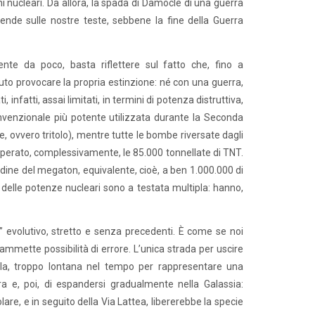
i nucleari. Da allora, la spada di Damocle di una guerra
nde sulle nostre teste, sebbene la fine della Guerra
mente da poco, basta riflettere sul fatto che, fino a
o provocare la propria estinzione: né con una guerra,
, infatti, assai limitati, in termini di potenza distruttiva,
onvenzionale più potente utilizzata durante la Seconda
, ovvero tritolo), mentre tutte le bombe riversate dagli
superato, complessivamente, le 85.000 tonnellate di TNT.
rdine del megaton, equivalente, cioè, a ben 1.000.000 di
o delle potenze nucleari sono a testata multipla: hanno,
a” evolutivo, stretto e senza precedenti. È come se noi
mette possibilità di errore. L’unica strada per uscire
la, troppo lontana nel tempo per rappresentare una
rra e, poi, di espandersi gradualmente nella Galassia:
re, e in seguito della Via Lattea, libererebbe la specie