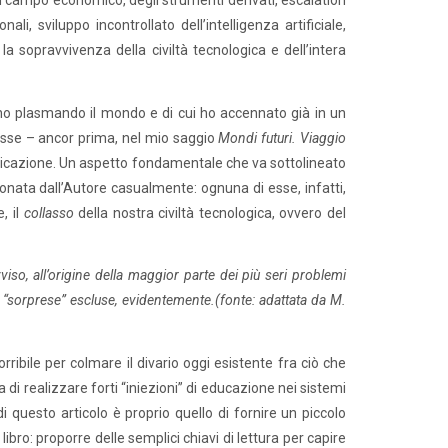
 in campo economico, degli strumenti derivati, escalation
i, sviluppo incontrollato dell’intelligenza artificiale,
 sopravvivenza della civiltà tecnologica e dell’intera
no plasmando il mondo e di cui ho accennato già in un
esse – ancor prima, nel mio saggio
Mondi futuri. Viaggio
bblicazione. Un aspetto fondamentale che va sottolineato
ata dall’Autore casualmente: ognuna di esse, infatti,
, il
collasso
della nostra civiltà tecnologica, ovvero del
so, all’origine della maggior parte dei più seri problemi
ca, “sorprese” escluse, evidentemente.
(fonte: adattata da M.
ribile per colmare il divario oggi esistente fra ciò che
i realizzare forti “iniezioni” di educazione nei sistemi
 di questo articolo è proprio quello di fornire un piccolo
libro: proporre delle semplici chiavi di lettura per capire