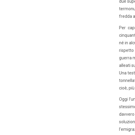
due supe
termonu
fredda ab
Per capi
cinquant’
né in alc
rispetto
guerra m
alleati 
Una test
tonnella
cioè, più
Oggi l’u
stessimo
davvero
soluzion
l’emigra