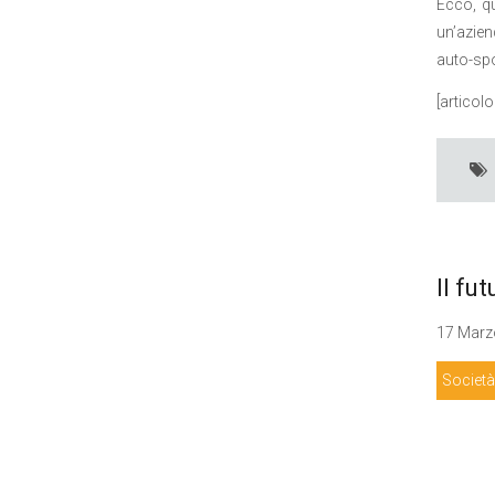
Ecco, q
un’azien
auto-spo
[articol
Il fu
17 Marzo
Società