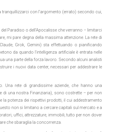
a tranquillizzarci con l’argomento (errato) secondo cui,
a del Paradiso o dell’Apocalisse che verranno – limitarci
re, mi pare degna della massima attenzione. La rete di
 Claude, Grok, Gemini) sta effettuando o pianificando
tono da quando l’intelligenza artificiale è entrata nelle
flua una parte della forza lavoro. Secondo alcuni analisti
struire i nuovi data center, necessari per addestrare le
. Una rete di grandissime aziende, che hanno una
 valore di una nostra Finanziaria), sono costrette – per non
la potenza dei rispettivi prodotti, il cui addestramento
questo non si limitano a cercare capitali sul mercato e a
atori, uffici, attrezzature, immobili, tutto per non dover
are che sbaraglia la concorrenza.