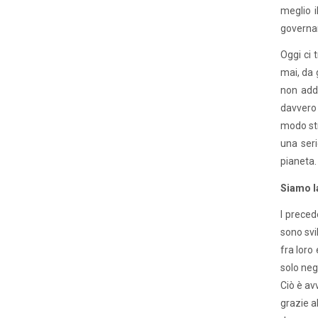
meglio 
governar
Oggi ci 
mai, da 
non addi
davvero 
modo str
una seri
pianeta.
Siamo la
I preced
sono svi
fra loro 
solo neg
Ciò è av
grazie a