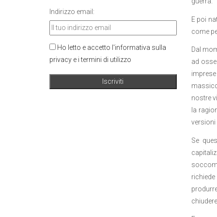
guerra.
Indirizzo email:
E poi na
come per
Ho letto e accetto l'informativa sulla
Dal mome
privacy e i termini di utilizzo
ad osse
imprese 
massicci
nostre v
la ragio
versioni
Se ques
capitaliz
soccombe
richiede
produrre
chiudere