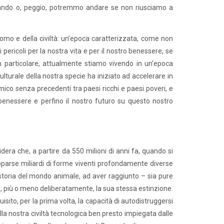
ndando o, peggio, potremmo andare se non riusciamo a
uomo e della civiltà: un’epoca caratterizzata, come non
 pericoli per la nostra vita e per il nostro benessere, se
In particolare, attualmente stiamo vivendo in un’epoca
ulturale della nostra specie ha iniziato ad accelerare in
co senza precedenti tra paesi ricchi e paesi poveri, e
benessere e perfino il nostro futuro su questo nostro
dera che, a partire da 550 milioni di anni fa, quando si
 apparse miliardi di forme viventi profondamente diverse
storia del mondo animale, ad aver raggiunto – sia pure
are, più o meno deliberatamente, la sua stessa estinzione.
ito, per la prima volta, la capacità di autodistruggersi
la nostra civiltà tecnologica ben presto impiegata dalle