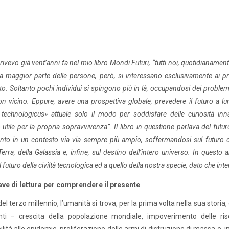
ivevo già vent’anni fa nel mio libro Mondi Futuri, “tutti noi, quotidianame
La maggior parte delle persone, però, si interessano esclusivamente ai pr
. Soltanto pochi individui si spingono più in là, occupandosi dei problemi c
on vicino. Eppure, avere una prospettiva globale, prevedere il futuro a l
technologicus» attuale solo il modo per soddisfare delle curiosità inn
 utile per la propria sopravvivenza”. Il libro in questione parlava del futu
nto in un contesto via via sempre più ampio, soffermandosi sul futuro del
erra, della Galassia e, infine, sul destino dell’intero universo. In questo 
 futuro della civiltà tecnologica ed a quello della nostra specie, dato che inte
ve di lettura per comprendere il presente
del terzo millennio, l’umanità si trova, per la prima volta nella sua storia,
ti – crescita della popolazione mondiale, impoverimento delle ris