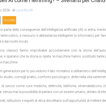
 dell’AI come i lemming? – Svenarsi per Chat
 2026 - di
Luca Ricolfi
Società
i parla delle conseguenze dell’intelligenza artificiale (AI) si entra, ine
ente ostico, e nessuno è abbastanza intelligente (e informato) per fare 
 e dai nostri incubi.
diosi classici fanno improbabili accostamenti con la storia dell’au
, e sperano che la storia si ripeta: le macchine hanno sostituito tante
le macchine.
i generazioni per lo più vedono il lato ricreativo e utilitaristico dell’intel
lo studio, consigli pratici, conforto psicologico, dritte nella vita sentimen
ti di servizi come cure mediche, elettricità, telefonia, stramaledicono c
e, senza mai la possibilità di parlare con un essere umano, dotato di inte
 preti, istituzioni e esperti di etica discettano sull’opportunità di mettere dei 