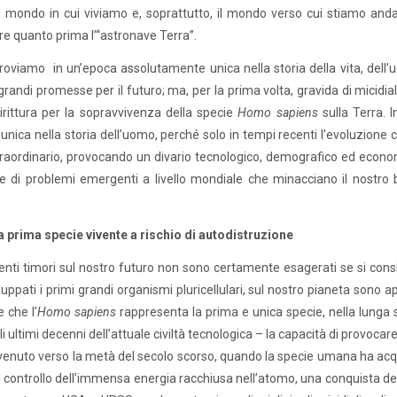
il mondo in cui viviamo e, soprattutto, il mondo verso cui stiamo a
e quanto prima l’“astronave Terra”.
troviamo in un’epoca assolutamente unica nella storia della vita, dell’
grandi promesse per il futuro; ma, per la prima volta, gravida di micidiali
rittura per la sopravvivenza della specie
Homo sapiens
sulla Terra. 
unica nella storia dell’uomo, perché solo in tempi recenti l’evoluzione c
aordinario, provocando un divario tecnologico, demografico ed economi
e di problemi emergenti a livello mondiale che minacciano il nostro 
 prima specie vivente a rischio di autodistruzione
enti timori sul nostro futuro non sono certamente esagerati se si consi
luppati i primi grandi organismi pluricellulari, sul nostro pianeta sono
e che l’
Homo sapiens
rappresenta la prima e unica specie, nella lunga 
li ultimi decenni dell’attuale civiltà tecnologica – la capacità di provoc
venuto verso la metà del secolo scorso, quando la specie umana ha acquis
l controllo dell’immensa energia racchiusa nell’atomo, una conquista del