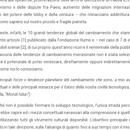
ilità alle epidemie, proliferazione delle armi di distruzione di massa e,
orismo e delle dispute fra Paesi, aumento delle migrazioni internazional
del potere delle lobby e della censura – che minacciano addirittura la
omo sapiens
sul nostro piccolo e fragile pianeta.
ste, infatti, le 10 grandi tendenze globali del cambiamento che stan
te articolo [1] pubblicato dalla Fondazione Hume e – nel caso di 7 di 
sibili scenari
[2], di cui proprio quest’anno ricorre il ventennale della pu
ascuna delle tendenze di cambiamento menzionate non è stata selezion
sé il potenziale di poter innescare, direttamente oppure indirettamente
ome noi lo conosciamo.
incipali forze o tendenze planetarie del cambiamento che sono, a mio avvi
ttuali e delle principali minacce per il futuro della nostra civiltà tecnologi
a, “Mondi futuri”)
hé non è possibile fermare lo sviluppo tecnologico, l’unica strada percor
ebbe capire ed i mezzi concettuali necessari alla comprensione è quella d
tilizzando tutti gli strumenti culturali disponibili. L’obiettivo principale
o in tale direzione, sulla falsariga di quanto feci a suo tempo con il mio 