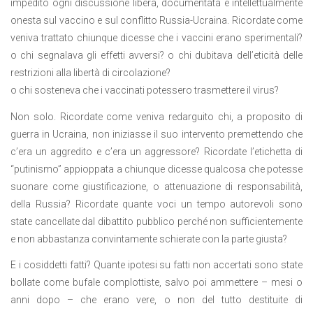
impedito ogni discussione libera, documentata e intellettualmente
onesta sul vaccino e sul conflitto Russia-Ucraina. Ricordate come
veniva trattato chiunque dicesse che i vaccini erano sperimentali?
o chi segnalava gli effetti avversi? o chi dubitava dell’eticità delle
restrizioni alla libertà di circolazione?
o chi sosteneva che i vaccinati potessero trasmettere il virus?
Non solo. Ricordate come veniva redarguito chi, a proposito di
guerra in Ucraina, non iniziasse il suo intervento premettendo che
c’era un aggredito e c’era un aggressore? Ricordate l’etichetta di
“putinismo” appioppata a chiunque dicesse qualcosa che potesse
suonare come giustificazione, o attenuazione di responsabilità,
della Russia? Ricordate quante voci un tempo autorevoli sono
state cancellate dal dibattito pubblico perché non sufficientemente
e non abbastanza convintamente schierate con la parte giusta?
E i cosiddetti fatti? Quante ipotesi su fatti non accertati sono state
bollate come bufale complottiste, salvo poi ammettere – mesi o
anni dopo – che erano vere, o non del tutto destituite di