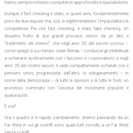
hanno sempre richiesto competenze approfondite e specialistiche.
Dunque, il fact checking è stato, in questi anni, fondamentalmente
privo dei due requisiti che, soli, lo legittimerebbero: l’imparzialità e la
competenza. Più che fact checking, è stato fake checking. Un
disastro frutto di due grandi processi storici: da un lato, il
“tradimento dei chierici”, che negli anni ’20 del secolo scorso –
come spiegò a suo tempo Julien Benda – condusse gli intellettuali
a schierarsi acriticamente con i fascismi e i nazionalismi, e negli
anni ’20 del nostro secolo li vede compattamente schierati con il
pensiero unico progressista; dall’altro, lo sdoganamento – in
nome della democrazia – di tutte le opinioni e di tutte le fonti, un
processo culminato con l’ascesa dei movimenti populisti e
qualunquisti.
E ora?
Ora il quadro è in rapido cambiamento: stiamo passando da un
Far West in cui gli sceriffi sono quasi tutti corrotti, a un Far West
senza sceriffi.