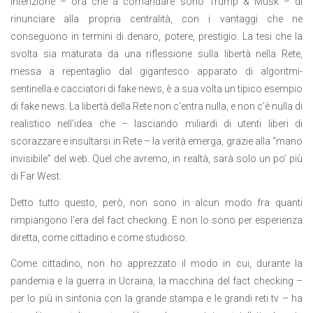
intenzione – ora che a comandare sono Trump & Musk – di
rinunciare alla propria centralità, con i vantaggi che ne
conseguono in termini di denaro, potere, prestigio. La tesi che la
svolta sia maturata da una riflessione sulla libertà nella Rete,
messa a repentaglio dal gigantesco apparato di algoritmi-
sentinella e cacciatori di fake news, è a sua volta un tipico esempio
di fake news. La libertà della Rete non c’entra nulla, e non c’è nulla di
realistico nell’idea che – lasciando miliardi di utenti liberi di
scorazzare e insultarsi in Rete – la verità emerga, grazie alla “mano
invisibile” del web. Quel che avremo, in realtà, sarà solo un po’ più
di Far West.
Detto tutto questo, però, non sono in alcun modo fra quanti
rimpiangono l’era del fact checking. E non lo sono per esperienza
diretta, come cittadino e come studioso.
Come cittadino, non ho apprezzato il modo in cui, durante la
pandemia e la guerra in Ucraina, la macchina del fact checking –
per lo più in sintonia con la grande stampa e le grandi reti tv – ha