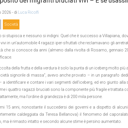
posito dei migranti bruciati vivi – E se usassi
 2026 - di
Luca Ricolfi
Società
si stupisca e nessuno si indigni. Quel che è successo a Villapiana, dove
 vivi in un’automobile 4 ragazzi iper-sfruttati che reclamavano gli arretra
tà che si conosce da anni (almeno dalla rivolta di Rosarno, gennaio 201
ficace.
colta della frutta e della verdura è solo la punta di un iceberg molto più a
ocietà signorile di massa”, avevo anche provato – in un paragrafo dedic
– a identificare e contare i vari segmenti dell’iceberg, ed ero giunto alla 
ome i quattro ragazzi bruciati sono la componente più fragile e trattat
ttamente, ma l’ordine di grandezza è di 200 mila persone.
timi 15 anni, nonostante il succedersi dei governi e a dispetto di alcun
rtemente caldeggiata da Teresa Bellanova) il fenomeno del caporalat
o, ma è rimasto intatto e secondo alcune stime è persino aumentato.