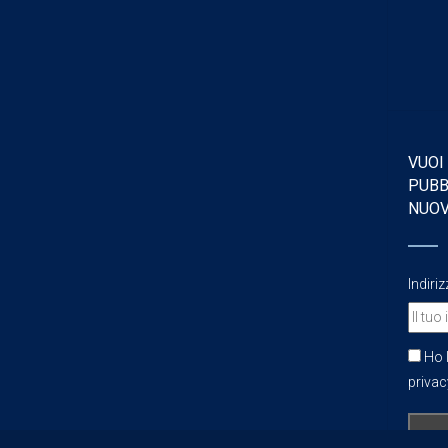
VUOI
PUBB
NUO
Indiri
Ho l
privacy