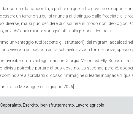
da risorsa è la concordia, a partire da quella fra governo e opposizione.
 essere un terreno su cui si rinuncia ai distinguo e alle frecciate, alle 
po’ diverse, ma si può decidere di discutere in modo non ideologico. C
o, anziché quali misure sono più affini alla propria ideologia.
o un vantaggio tutti (eccetto gli sfruttatori), dai migranti accalcati nei 
iono vivere in un paese in cui la schiavitù rivive in forme nuove, spesso p
ne avrebbero un vantaggio anche Giorgia Meloni ed Elly Schlein. La p
ndivisa potrebbe portare al suo governo. La seconda perché, coopera
 cominciare a scrollarsi di dosso l’immagine di leader incapace di qualsi
o uscito su Messaggero il 5 giugno 2026]
Caporalato
,
Esercito
,
Iper-sfruttamento
,
Lavoro agricolo