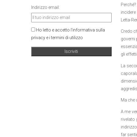
Perché? 
Indirizzo email:
incidere
Letta-Re
Ho letto e accetto l'informativa sulla
Credo ch
privacy e i termini di utilizzo
governi p
essenzia
gli effet
La secon
caporala
dimensi
aggredis
Ma che 
A me ven
rivelat
indirizz
far senti