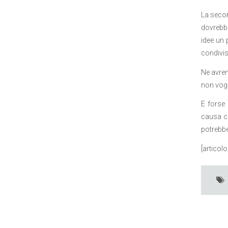
La secon
dovrebbe
idee un 
condivis
Ne avremm
non vogl
E forse 
causa co
potrebbe
[articol