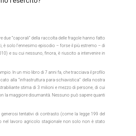
mo l’esercito?
 due “caporali” della raccolta delle fragole hanno fatto
ti, è solo l’ennesimo episodio – forse il più estremo – di
0) e su cui nessuno, finora, è riuscito a intervenire in
mpio. In un mio libro di 7 anni fa, che tracciava il profilo
ato alla “infrastruttura para-schiavistica” della nostra
strabiliante stima di 3 milioni e mezzo di persone, di cui
a con la maggiore disumanità. Nessuno può sapere quanti
i generosi tentativi di contrasto (come la legge 199 del
o nel lavoro agricolo stagionale non solo non è stato