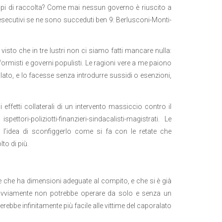
mpi di raccolta? Come mai nessun governo è riuscito a
i esecutivi se ne sono succeduti ben 9: Berlusconi-Monti-
isto che in tre lustri non ci siamo fatti mancare nulla:
riformisti e governi populisti. Le ragioni vere a me paiono
lato, e lo facesse senza introdurre sussidi o esenzioni,
fetti collaterali di un intervento massiccio contro il
ori-poliziotti-finanzieri-sindacalisti-magistrati. Le
 l’idea di sconfiggerlo come si fa con le retate che
to di più.
ne che ha dimensioni adeguate al compito, e che si è già
 Ovviamente non potrebbe operare da solo e senza un
bbe infinitamente più facile alle vittime del caporalato