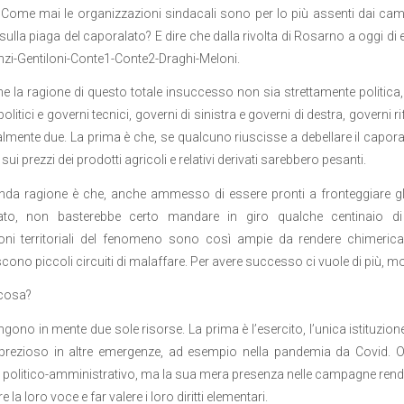
Come mai le organizzazioni sindacali sono per lo più assenti dai ca
 sulla piaga del caporalato? E dire che dalla rivolta di Rosarno a oggi d
nzi-Gentiloni-Conte1-Conte2-Draghi-Meloni.
e la ragione di questo totale insuccesso non sia strettamente politica, v
olitici e governi tecnici, governi di sinistra e governi di destra, governi 
lmente due. La prima è che, se qualcuno riuscisse a debellare il capora
ti sui prezzi dei prodotti agricoli e relativi derivati sarebbero pesanti.
da ragione è che, anche ammesso di essere pronti a fronteggiare gli ef
to, non basterebbe certo mandare in giro qualche centinaio di ispett
oni territoriali del fenomeno sono così ampie da rendere chimerica
cono piccoli circuiti di malaffare. Per avere successo ci vuole di più, mol
cosa?
gono in mente due sole risorse. La prima è l’esercito, l’unica istituzio
o prezioso in altre emergenze, ad esempio nella pandemia da Covid.
o politico-amministrativo, ma la sua mera presenza nelle campagne rendere
re la loro voce e far valere i loro diritti elementari.