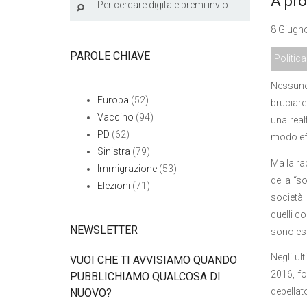
A pro
8 Giugno
PAROLE CHIAVE
Politica
Nessuno 
Europa
(52)
bruciare
Vaccino
(94)
una real
PD
(62)
modo ef
Sinistra
(79)
Ma la rac
Immigrazione
(53)
della “s
Elezioni
(71)
società 
quelli c
NEWSLETTER
sono esa
Negli ul
VUOI CHE TI AVVISIAMO QUANDO
2016, fo
PUBBLICHIAMO QUALCOSA DI
debellat
NUOVO?