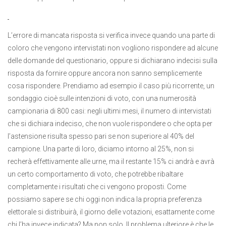
L’errore di mancata risposta si verifica invece quando una parte di
coloro che vengono intervistati non vogliono rispondere ad alcune
delle domande del questionario, oppure si dichiarano indecisi sulla
risposta da fornire oppure ancora non sanno semplicemente
cosa rispondere. Prendiamo ad esempio il caso più ricorrente, un
sondaggio cioè sulle intenzioni di voto, con una numerosità
campionaria di 800 casi: negli ultimi mesi, il numero di intervistati
che si dichiara indeciso, che non vuole rispondere o che opta per
l’astensione risulta spesso pari se non superiore al 40% del
campione. Una parte di loro, diciamo intorno al 25%, non si
recherà effettivamente alle urne, ma il restante 15% ci andrà e avrà
un certo comportamento di voto, che potrebbe ribaltare
completamente i risultati che ci vengono proposti. Come
possiamo sapere se chi oggi non indica la propria preferenza
elettorale si distribuirà, il giorno delle votazioni, esattamente come
chi l’ha invece indicata? Ma non solo. Il problema ulteriore è che le