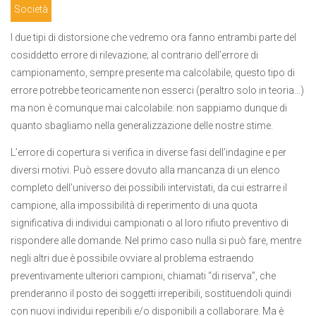
Società
I due tipi di distorsione che vedremo ora fanno entrambi parte del
cosiddetto errore di rilevazione; al contrario dell’errore di
campionamento, sempre presente ma calcolabile, questo tipo di
errore potrebbe teoricamente non esserci (peraltro solo in teoria…)
ma non è comunque mai calcolabile: non sappiamo dunque di
quanto sbagliamo nella generalizzazione delle nostre stime.
L’errore di copertura si verifica in diverse fasi dell’indagine e per
diversi motivi. Può essere dovuto alla mancanza di un elenco
completo dell’universo dei possibili intervistati, da cui estrarre il
campione, alla impossibilità di reperimento di una quota
significativa di individui campionati o al loro rifiuto preventivo di
rispondere alle domande. Nel primo caso nulla si può fare, mentre
negli altri due è possibile ovviare al problema estraendo
preventivamente ulteriori campioni, chiamati “di riserva”, che
prenderanno il posto dei soggetti irreperibili, sostituendoli quindi
con nuovi individui reperibili e/o disponibili a collaborare. Ma è