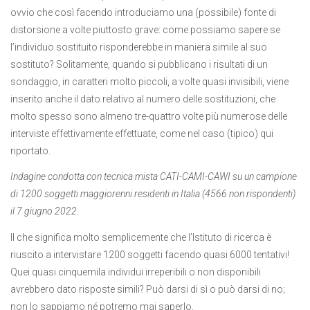
ovvio che così facendo introduciamo una (possibile) fonte di
distorsione a volte piuttosto grave: come possiamo sapere se
l’individuo sostituito risponderebbe in maniera simile al suo
sostituto? Solitamente, quando si pubblicano i risultati di un
sondaggio, in caratteri molto piccoli, a volte quasi invisibili, viene
inserito anche il dato relativo al numero delle sostituzioni, che
molto spesso sono almeno tre-quattro volte più numerose delle
interviste effettivamente effettuate, come nel caso (tipico) qui
riportato.
Indagine condotta con tecnica mista CATI-CAMI-CAWI su un campione
di 1200 soggetti maggiorenni residenti in Italia (4566 non rispondenti)
il 7 giugno 2022.
Il che significa molto semplicemente che l’Istituto di ricerca è
riuscito a intervistare 1200 soggetti facendo quasi 6000 tentativi!
Quei quasi cinquemila individui irreperibili o non disponibili
avrebbero dato risposte simili? Può darsi di sì o può darsi di no;
non lo sappiamo né potremo mai saperlo.