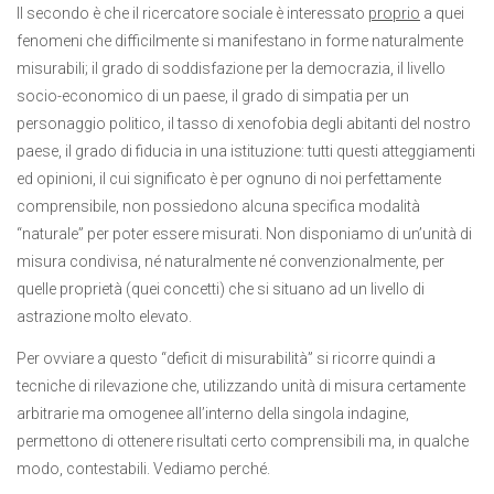
Il secondo è che il ricercatore sociale è interessato
proprio
a quei
fenomeni che difficilmente si manifestano in forme naturalmente
misurabili; il grado di soddisfazione per la democrazia, il livello
socio-economico di un paese, il grado di simpatia per un
personaggio politico, il tasso di xenofobia degli abitanti del nostro
paese, il grado di fiducia in una istituzione: tutti questi atteggiamenti
ed opinioni, il cui significato è per ognuno di noi perfettamente
comprensibile, non possiedono alcuna specifica modalità
“naturale” per poter essere misurati. Non disponiamo di un’unità di
misura condivisa, né naturalmente né convenzionalmente, per
quelle proprietà (quei concetti) che si situano ad un livello di
astrazione molto elevato.
Per ovviare a questo “deficit di misurabilità” si ricorre quindi a
tecniche di rilevazione che, utilizzando unità di misura certamente
arbitrarie ma omogenee all’interno della singola indagine,
permettono di ottenere risultati certo comprensibili ma, in qualche
modo, contestabili. Vediamo perché.