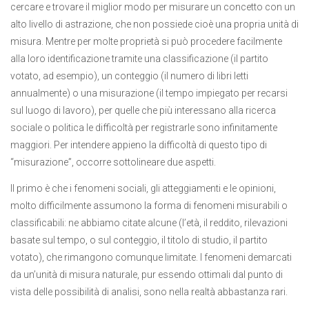
cercare e trovare il miglior modo per misurare un concetto con un
alto livello di astrazione, che non possiede cioè una propria unità di
misura. Mentre per molte proprietà si può procedere facilmente
alla loro identificazione tramite una classificazione (il partito
votato, ad esempio), un conteggio (il numero di libri letti
annualmente) o una misurazione (il tempo impiegato per recarsi
sul luogo di lavoro), per quelle che più interessano alla ricerca
sociale o politica le difficoltà per registrarle sono infinitamente
maggiori. Per intendere appieno la difficoltà di questo tipo di
“misurazione”, occorre sottolineare due aspetti.
Il primo è che i fenomeni sociali, gli atteggiamenti e le opinioni,
molto difficilmente assumono la forma di fenomeni misurabili o
classificabili: ne abbiamo citate alcune (l’età, il reddito, rilevazioni
basate sul tempo, o sul conteggio, il titolo di studio, il partito
votato), che rimangono comunque limitate. I fenomeni demarcati
da un’unità di misura naturale, pur essendo ottimali dal punto di
vista delle possibilità di analisi, sono nella realtà abbastanza rari.