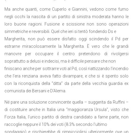
Ma anche quanti, come Cuperlo e Giannini, vedono come fumo
negli occhi la nascita di un partito di sinistra moderata hanno le
loro buone ragioni. Fusione e scissione non sono operazioni
simmetriche e reversibili. Quel che ieri si tentò fondendo Ds e
Margherita, non può essere disfatto oggi scindendo il Pd per
estrarne miracolosamente la Margherita. È vero che le grandi
manovre per occupare il centro pretendono di rivolgersi
soprattutto a delusi e indecisi, ma è difficile pensare che non
finiscano anche per sottrarre voti al Pd, così riattizzando l’incendio
che l’era renziana aveva fatto divampare, e che si è spento solo
con la riconquista della “ditta” da parte della vecchia guardia ex
comunista dei Bersani e D’Alema.
Né pare una soluzione convincente quella – suggerita da Ruffini –
di costituire anche in Italia una “maggioranza Ursula”, visto che
Forza Italia, l’unico partito di destra candidato a farne parte, non
raccoglie neppure il 10% dei voti (8.3% secondo l’ultimo
sondaggio) e rischierebbe di rimpicciolirsi ulteriormente ove un