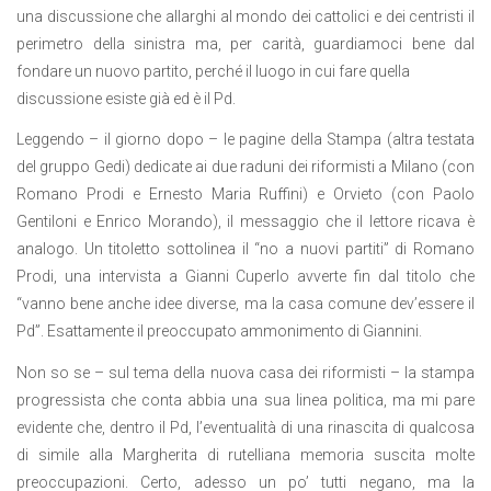
una discussione che allarghi al mondo dei cattolici e dei centristi il
perimetro della sinistra ma, per carità, guardiamoci bene dal
fondare un nuovo partito, perché il luogo in cui fare quella
discussione esiste già ed è il Pd.
Leggendo – il giorno dopo – le pagine della Stampa (altra testata
del gruppo Gedi) dedicate ai due raduni dei riformisti a Milano (con
Romano Prodi e Ernesto Maria Ruffini) e Orvieto (con Paolo
Gentiloni e Enrico Morando), il messaggio che il lettore ricava è
analogo. Un titoletto sottolinea il “no a nuovi partiti” di Romano
Prodi, una intervista a Gianni Cuperlo avverte fin dal titolo che
“vanno bene anche idee diverse, ma la casa comune dev’essere il
Pd”. Esattamente il preoccupato ammonimento di Giannini.
Non so se – sul tema della nuova casa dei riformisti – la stampa
progressista che conta abbia una sua linea politica, ma mi pare
evidente che, dentro il Pd, l’eventualità di una rinascita di qualcosa
di simile alla Margherita di rutelliana memoria suscita molte
preoccupazioni. Certo, adesso un po’ tutti negano, ma la