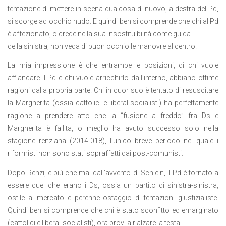
tentazione di mettere in scena qualcosa di nuovo, a destra del Pd,
si scorge ad occhio nudo. E quindi ben si comprende che chi al Pd
è affezionato, o crede nella sua insostituibilità come guida
della sinistra, non veda di buon occhio le manovre al centro.
La mia impressione è che entrambe le posizioni, di chi vuole
affiancare il Pd e chi vuole arricchirlo dall’interno, abbiano ottime
ragioni dalla propria parte. Chi in cuor suo è tentato di resuscitare
la Margherita (ossia cattolici e liberal-socialisti) ha perfettamente
ragione a prendere atto che la “fusione a freddo” fra Ds e
Margherita è fallita, o meglio ha avuto successo solo nella
stagione renziana (2014-018), l’unico breve periodo nel quale i
riformisti non sono stati sopraffatti dai post-comunisti.
Dopo Renzi, e più che mai dall’avvento di Schlein, il Pd è tornato a
essere quel che erano i Ds, ossia un partito di sinistra-sinistra,
ostile al mercato e perenne ostaggio di tentazioni giustizialiste.
Quindi ben si comprende che chi è stato sconfitto ed emarginato
(cattolici e liberal-socialisti), ora provi a rialzare la testa.