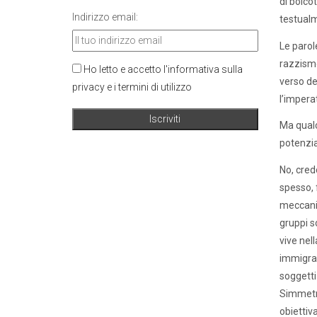
di boico
Indirizzo email:
testualm
Le parol
razzismo,
Ho letto e accetto l'informativa sulla
verso de
privacy e i termini di utilizzo
l’impera
Ma qualc
potenzia
No, cred
spesso, 
meccanism
gruppi so
vive nell
immigrat
soggetti
Simmetri
obiettiv