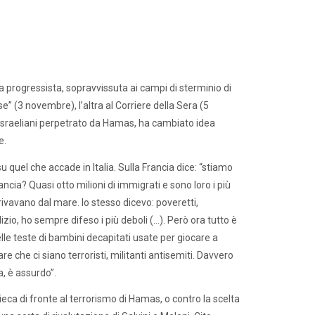
ea progressista, sopravvissuta ai campi di sterminio di
e” (3 novembre), l’altra al Corriere della Sera (5
 israeliani perpetrato da Hamas, ha cambiato idea
e.
su quel che accade in Italia. Sulla Francia dice: “stiamo
cia? Quasi otto milioni di immigrati e sono loro i più
rrivavano dal mare. Io stesso dicevo: poveretti,
zio, ho sempre difeso i più deboli (…). Però ora tutto è
le teste di bambini decapitati usate per giocare a
e che ci siano terroristi, militanti antisemiti. Davvero
a, è assurdo”.
ieca di fronte al terrorismo di Hamas, o contro la scelta