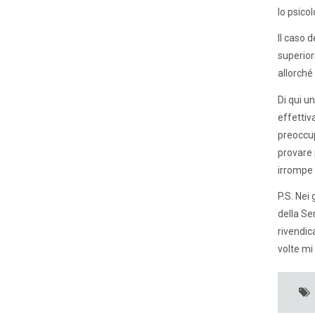
lo psico
Il caso 
superior
allorché
Di qui u
effettiv
preoccupa
provare 
irrompe 
P.S. Nei 
della Se
rivendica
volte mi