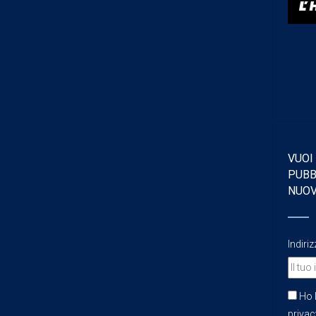
VUOI
PUBB
NUO
Indiri
Ho l
privacy