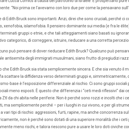
ttare Lucca Comics a causa del patrocinio di Israele. E prospettano pure un
ente: “Noi prima ce l’avevamo con loro due per come la pensavano sull’
e di Edith Bruck sono importanti. Anzi, direi che sono cruciali, perché ci 
 xenofobia, islamofobia. Il pensiero dominante sui media (e fra le élite) è 
terminati gruppi o etnie, e che tali atteggiamenti siano basati su ignoran
tivo categorico, di correggere, istruire, rieducare a una corretta percezio
uno può pensare di dover rieducare Edith Bruck? Qualcuno può pensare che
le antisemita degli immigrati musulmani, siano frutto di pregiudizi razzi
o che Edith Bruck sia stata semplicemente sincera. E che sia venuto il 
fa scattare la diffidenza verso determinati gruppi e, simmetricamente, q
o-base è l’esposizione differenziale al rischio. Ci sono gruppi sociali più
ciali meno esposti. È questo che differenzia i “ceti medi riflessivi” dai ce
a Ztl da chi abita nelle periferie. Non è perché sono rozzi e incolti che i ceti
i, ma semplicemente perché – per i luoghi in cui vivono, e per gli strume
 a vari tipi di rischio: aggressioni, furti, rapine, ma anche concorrenza su
camente, non è perché sono dotati di una superiore moralità che i ceti pr
amente meno rischi, e talora riescono pure a usare le loro doti civiche