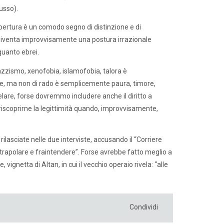
lusso).
l’apertura è un comodo segno di distinzione e di
a diventa improvvisamente una postura irrazionale
quanto ebrei.
zzismo, xenofobia, islamofobia, talora è
e, ma non di rado è semplicemente paura, timore,
utelare, forse dovremmo includere anche il diritto a
riscoprirne la legittimità quando, improvvisamente,
 rilasciate nelle due interviste, accusando il “Corriere
strapolare e fraintendere”. Forse avrebbe fatto meglio a
ignetta di Altan, in cui il vecchio operaio rivela: “alle
Condividi