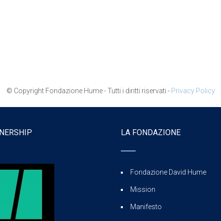
© Copyright Fondazione Hume - Tutti i diritti riservati -
Privacy Policy
NERSHIP
LA FONDAZIONE
Fondazione David Hume
Mission
Manifesto