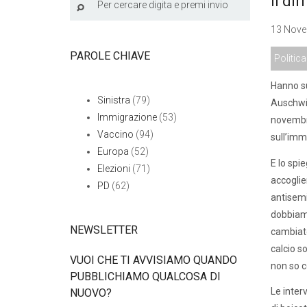
Il di
13 Nove
PAROLE CHIAVE
Politica
Hanno su
Sinistra
(79)
Auschwit
Immigrazione
(53)
novembre
Vaccino
(94)
sull’imm
Europa
(52)
E lo spie
Elezioni
(71)
accoglie
PD
(62)
antisemit
dobbiamo
NEWSLETTER
cambiato
calcio s
VUOI CHE TI AVVISIAMO QUANDO
non so co
PUBBLICHIAMO QUALCOSA DI
Le inter
NUOVO?