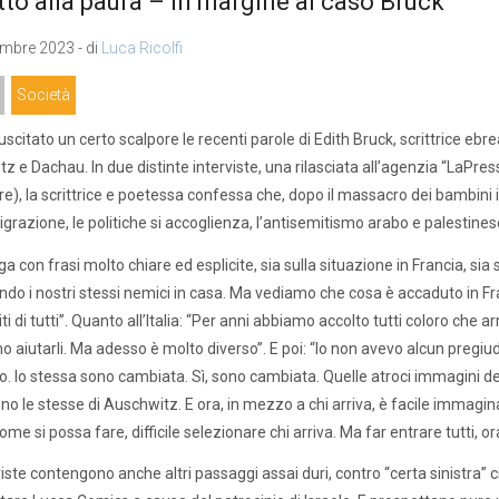
ritto alla paura – In margine al caso Bruck
mbre 2023 - di
Luca Ricolfi
Società
scitato un certo scalpore le recenti parole di Edith Bruck, scrittrice ebr
z e Dachau. In due distinte interviste, una rilasciata all’agenzia “LaPress
), la scrittrice e poetessa confessa che, dopo il massacro dei bambini
igrazione, le politiche si accoglienza, l’antisemitismo arabo e palestines
ga con frasi molto chiare ed esplicite, sia sulla situazione in Francia, sia 
ndo i nostri stessi nemici in casa. Ma vediamo che cosa è accaduto in Fran
i di tutti”. Quanto all’Italia: “Per anni abbiamo accolto tutti coloro che a
 aiutarli. Ma adesso è molto diverso”. E poi: “Io non avevo alcun pregiudi
. Io stessa sono cambiata. Sì, sono cambiata. Quelle atroci immagini del
ono le stesse di Auschwitz. E ora, in mezzo a chi arriva, è facile immaginar
me si possa fare, difficile selezionare chi arriva. Ma far entrare tutti, or
viste contengono anche altri passaggi assai duri, contro “certa sinistra” c