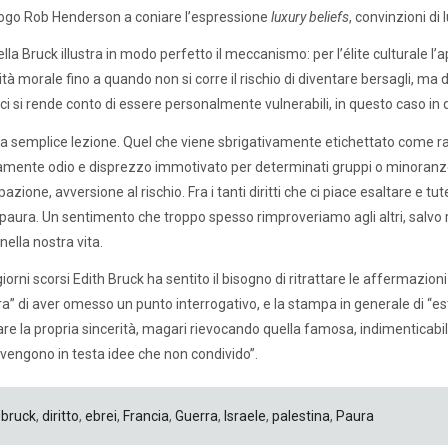
logo Rob Henderson a coniare l’espressione
luxury beliefs
, convinzioni di 
della Bruck illustra in modo perfetto il meccanismo: per l’élite culturale 
ità morale fino a quando non si corre il rischio di diventare bersagli, m
 ci si rende conto di essere personalmente vulnerabili, in questo caso in 
na semplice lezione. Quel che viene sbrigativamente etichettato come ra
amente odio e disprezzo immotivato per determinati gruppi o minoranz
zione, avversione al rischio. Fra i tanti diritti che ci piace esaltare e t
paura. Un sentimento che troppo spesso rimproveriamo agli altri, salvo 
nella nostra vita.
giorni scorsi Edith Bruck ha sentito il bisogno di ritrattare le affermazioni
ra” di aver omesso un punto interrogativo, e la stampa in generale di “e
re la propria sincerità, magari rievocando quella famosa, indimenticabile, v
 vengono in testa idee che non condivido”.
bruck
,
diritto
,
ebrei
,
Francia
,
Guerra
,
Israele
,
palestina
,
Paura