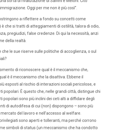
a sorta di rivalutazione di Salvini e Meloni. Cito
immigrazione. Oggi per me non è più così”.
costringono a riflettere a fondo su concetti come
che si tratti di atteggiamenti di ostilità, talora di odio,
za, pregiudizi, false credenze. Di qui la necessità, anzi
ne della realtà.
 le sue riserve sulle politiche di accoglienza, o sul
ali?
momento di riconoscere qual è il meccanismo che,
ual è il meccanismo che la disattiva. Ebbene il
 esposti al rischio di interazioni sociali pericolose, e
ti popolari. È questo che, nelle grandi città, distingue chi
 popolari sono più inclini dei ceti alti a diffidare degli
nti di autodifesa di cui (non) dispongono – sono più
l mercato del lavoro e nell’accesso al welfare.
ivilegiati sono aperti e tolleranti, ma perché corrono
 come simboli di status (un meccanismo che ha condotto