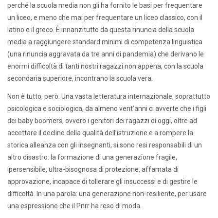
perché la scuola media non gli ha fornito le basi per frequentare
un liceo, e meno che mai per frequentare un liceo classico, con il
latino e il greco. È innanzitutto da questa rinuncia della scuola
media a raggiungere standard minimi di competenza linguistica
(una rinuncia aggravata da tre anni di pandemia) che derivano le
enormi difficoltà di tanti nostri ragazzi non appena, con la scuola
secondaria superiore, incontrano la scuola vera.
Non è tutto, però. Una vasta letteratura internazionale, soprattutto
psicologica e sociologica, da almeno vent’anni ci avverte che i figli
dei baby boomers, ovvero i genitori dei ragazzi di oggi, oltre ad
accettare il declino della qualità dell’istruzione e a rompere la
storica alleanza con gli insegnanti, si sono resi responsabili di un
altro disastro: la formazione di una generazione fragile,
ipersensibile, ultra-bisognosa di protezione, affamata di
approvazione, incapace di tollerare gli insuccessi e di gestire le
difficoltà. In una parola: una generazione non-resiliente, per usare
una espressione che il Pnrr ha reso di moda.