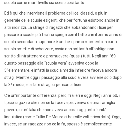
scuola come mai il livello sia sceso così tanto.
Ed è qui che interviene il problema dei licei classici, e più in
generale delle scuole esigenti, che per fortuna esistono anche in
altri indirizzi. La strage di ragazzi che abbandonano i licei per
passare a scuole più facili si spiega con il fatto che il primo anno di
scuola secondaria superiore è anche il primo momento in cui la
scuola smette di scherzare, ossia non sottostà all’obbligo non
scritto di intrattenere e promuovere (quasi) tutti. Negli anni ’60
questo passaggio alla “scuola vera” avveniva dopo la
a
5
elementare, e infatti la scuola media inferiore faceva ancora
stragi. Mentre oggi il passaggio alla scuola vera avviene solo dopo
a
la 3
media, e a fare stragi ci pensano i licei.
C’è un’importante differenza, però, fra ieri e oggi. Negli anni ’60, il
tipico ragazzo che non ce la faceva proveniva da una famiglia
povera, in un’Italia che non aveva ancora raggiunto l’unità
linguistica (come Tullio De Mauro ci ha mille volte ricordato). Oggi,
invece, se un ragazzo non ce la fa, spesso è semplicemente