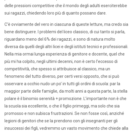
delle pressioni competitive che il mondo degli adulti eserciterebbe
sui ragazzi, chiedendo loro più di quanto possano dare.
C’è ovviamente del vero in ciascuna di queste letture, ma credo sia
bene distinguere. I problemi del liceo classico, di cui tanto si parla,
riguardano meno del 6% dei ragazzi, e sono di natura molto
diversa da quelli degli altri licei e degli istituti tecnici e professionali.
Nella mia ormai lunga esperienza di genitore e docente, quel che
più mi ha colpito, negli ultimi decenni, non è certo l’eccesso di
competitività, che spesso si attribuisce al classico, ma un
fenomeno del tutto diverso, per certi versi opposto, che si può
osservare a occhio nudo un po’ in tutti gli ordini di scuola: par la
maggior parte delle famiglie, da molti anni a questa parte, la stella
polare è il binomio serenità + promozione. L’importante non è che
la scuola sia eccellente, o che il figlio primeggi, ma solo che sia
promosso e non subisca frustrazioni. Se non fosse così, anziché
legioni di genitori che se la prendono con gli insegnanti per gli
insuccessi dei figli, vedremmo un vasto movimento che chiede alla