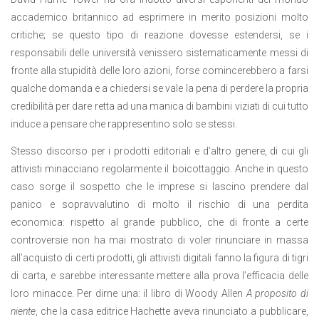
accademico britannico ad esprimere in merito posizioni molto
critiche; se questo tipo di reazione dovesse estendersi, se i
responsabili delle università venissero sistematicamente messi di
fronte alla stupidità delle loro azioni, forse comincerebbero a farsi
qualche domanda e a chiedersi se vale la pena di perdere la propria
credibilità per dare retta ad una manica di bambini viziati di cui tutto
induce a pensare che rappresentino solo se stessi.
Stesso discorso per i prodotti editoriali e d’altro genere, di cui gli
attivisti minacciano regolarmente il boicottaggio. Anche in questo
caso sorge il sospetto che le imprese si lascino prendere dal
panico e sopravvalutino di molto il rischio di una perdita
economica: rispetto al grande pubblico, che di fronte a certe
controversie non ha mai mostrato di voler rinunciare in massa
all’acquisto di certi prodotti, gli attivisti digitali fanno la figura di tigri
di carta, e sarebbe interessante mettere alla prova l’efficacia delle
loro minacce. Per dirne una: il libro di Woody Allen
A proposito di
niente
, che la casa editrice Hachette aveva rinunciato a pubblicare,