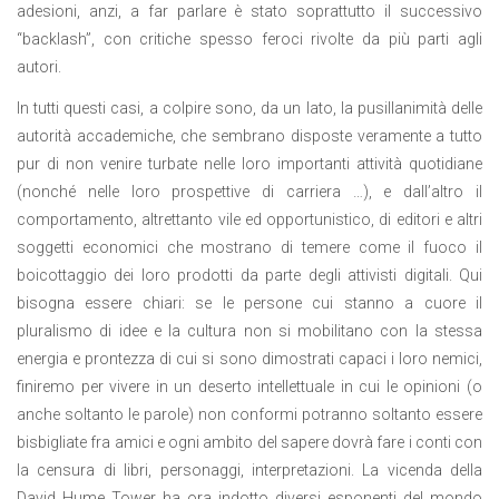
adesioni, anzi, a far parlare è stato soprattutto il successivo
“backlash”, con critiche spesso feroci rivolte da più parti agli
autori.
In tutti questi casi, a colpire sono, da un lato, la pusillanimità delle
autorità accademiche, che sembrano disposte veramente a tutto
pur di non venire turbate nelle loro importanti attività quotidiane
(nonché nelle loro prospettive di carriera …), e dall’altro il
comportamento, altrettanto vile ed opportunistico, di editori e altri
soggetti economici che mostrano di temere come il fuoco il
boicottaggio dei loro prodotti da parte degli attivisti digitali. Qui
bisogna essere chiari: se le persone cui stanno a cuore il
pluralismo di idee e la cultura non si mobilitano con la stessa
energia e prontezza di cui si sono dimostrati capaci i loro nemici,
finiremo per vivere in un deserto intellettuale in cui le opinioni (o
anche soltanto le parole) non conformi potranno soltanto essere
bisbigliate fra amici e ogni ambito del sapere dovrà fare i conti con
la censura di libri, personaggi, interpretazioni. La vicenda della
David Hume Tower ha ora indotto diversi esponenti del mondo