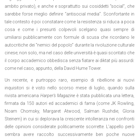
ambito privato), e anche e soprattutto sui cosiddetti “social”, che
sarebbe forse meglio definire “antisocial media”. Sconfortante in
tale contesto è poi constatare come la resistenza si riduca a poca
cosa e come i presunti colpevoli scelgano quasi sempre di
umiliarsi pubblicamente con formule di scusa che ricordano le
autocritiche dei “nemici del popolo” durante la rivoluzione culturale
cinese; non solo, ma nel caso delle università è quasi scontato che
il corpo accademico obbedisca senza fiatare ai diktat più assurdi:
come nel caso, appunto, della David Hume Tower.
Un recente, e purtroppo raro, esempio di ribellione ai nuovi
inquisitori si è visto nello scorso mese di luglio, quando sulla
rivista americana
Harper’s Magazine
è stata pubblicata una lettera,
firmata da 150 autori ed accademici di fama (come JK Rowling,
Noam Chomsky, Margaret Atwood, Salman Rushdie, Gloria
Steinem) in cui si deplorava la crescente intolleranza nei confronti
delle opinioni considerate politicamente scorrette. L’appello però
sembra avere raccolto successivamente ben poche nuove