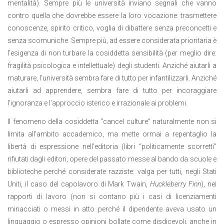
mentalità). Sempre più le università inviano segnali che vanno
contro quella che dovrebbe essere la loro vocazione: trasmettere
conoscenze, spirito critico, voglia di dibattere senza preconcetti e
senza scomuniche. Sempre più, ad essere considerata prioritaria è
l’esigenza di non turbare la cosiddetta sensibilità (per meglio dire:
fragilità psicologica e intellettuale) degli studenti. Anziché aiutarli a
maturare, l’università sembra fare di tutto per infantilizzarli. Anziché
aiutarli ad apprendere, sembra fare di tutto per incoraggiare
l’ignoranza e l’approccio isterico e irrazionale ai problemi.
Il fenomeno della cosiddetta “cancel culture” naturalmente non si
limita all’ambito accademico, ma mette ormai a repentaglio la
libertà di espressione nell’editoria (libri “politicamente scorretti”
rifiutati dagli editori, opere del passato messe al bando da scuole e
biblioteche perché considerate razziste: valga per tutti, negli Stati
Uniti, il caso del capolavoro di Mark Twain,
Huckleberry Finn
), nei
rapporti di lavoro (non si contano più i casi di licenziamenti
minacciati o messi in atto perché il dipendente aveva usato un
linguaggio o espresso opinioni bollate come disdicevoli, anche in