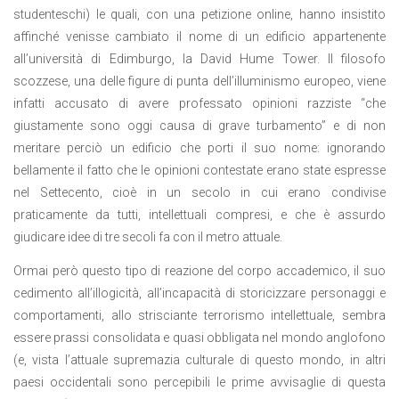
studenteschi) le quali, con una petizione online, hanno insistito
affinché venisse cambiato il nome di un edificio appartenente
all’università di Edimburgo, la David Hume Tower.
Il filosofo
scozzese, una delle figure di punta dell’illuminismo europeo, viene
infatti accusato di avere professato opinioni razziste “che
giustamente sono oggi causa di grave turbamento” e di non
meritare perciò un edificio che porti il suo nome: ignorando
bellamente il fatto che le opinioni contestate erano state espresse
nel Settecento, cioè in un secolo in cui erano condivise
praticamente da tutti, intellettuali compresi, e che è assurdo
giudicare idee di tre secoli fa con il metro attuale.
Ormai però questo tipo di reazione del corpo accademico, il suo
cedimento all’illogicità, all’incapacità di storicizzare personaggi e
comportamenti, allo strisciante terrorismo intellettuale, sembra
essere prassi consolidata e quasi obbligata nel mondo anglofono
(e, vista l’attuale supremazia culturale di questo mondo, in altri
paesi occidentali sono percepibili le prime avvisaglie di questa