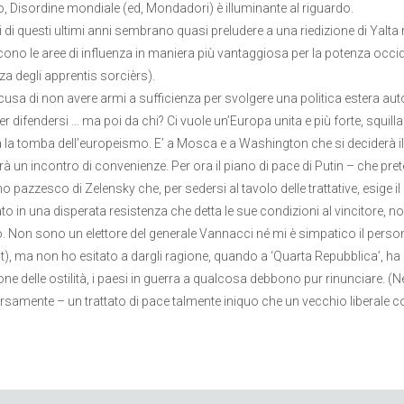
, Disordine mondiale (ed, Mondadori) è illuminante al riguardo.
ti di questi ultimi anni sembrano quasi preludere a una riedizione di Yalt
scono le aree di influenza in maniera più vantaggiosa per la potenza occid
a razza degli apprentis sorcièrs). E l
cusa di non avere armi a sufficienza per svolgere una politica estera au
r difendersi … ma poi da chi? Ci vuole un’Europa unita e più forte, squil
a la tomba dell’europeismo. E’ a Mosca e a Washington che si deciderà il
erà un incontro di convenienze. Per ora il piano di pace di Putin – che p
pazzesco di Zelensky che, per sedersi al tavolo delle trattative, esige il 
o in una disperata resistenza che detta le sue condizioni al vincitore, no
. Non sono un elettore del generale Vannacci né mi è simpatico il perso
), ma non ho esitato a dargli ragione, quando a ‘Quarta Repubblica’, ha 
ne delle ostilità, i paesi in guerra a qualcosa debbono pur rinunciare. (N
ersamente – un trattato di pace talmente iniquo che un vecchio liberale c