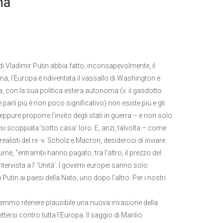
na
di Vladimir Putin abbia fatto, inconsapevolmente, il
a, l’Europa è ridiventata il vassallo di Washington e
, con la sua politica estera autonoma (v. il gasdotto
 parli più è non poco significativo) non esiste più e gli
ure proporre l’invito degli stati in guerra – e non solo
si scoppiata ‘sotto casa’ loro. E, anzi, talvolta – come
 realisti del re -v. Scholz e Macron, desiderosi di inviare
e, “entrambi hanno pagato, tra l’altro, il prezzo del
rvista a l’ ‘Unità’. I governi europei sanno solo
Putin ai paesi della Nato, uno dopo l’altro. Per i nostri
ovremmo ritenere plausibile una nuova invasione della
rsi contro tutta l’Europa. Il saggio di Manlio