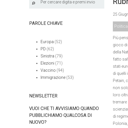
Rubr
25 Giugn
PAROLE CHIAVE
Politica
Più pens
Europa
(52)
gioco di
PD
(62)
della Na
Sinistra
(79)
fatto sal
Elezioni
(71)
stati eu
Vaccino
(94)
di quell
Immigrazione
(53)
Petain, c
non solo
loro olt
NEWSLETTER
tremare c
VUOI CHE TI AVVISIAMO QUANDO
scienziat
PUBBLICHIAMO QUALCOSA DI
di regim
NUOVO?
Polonia,