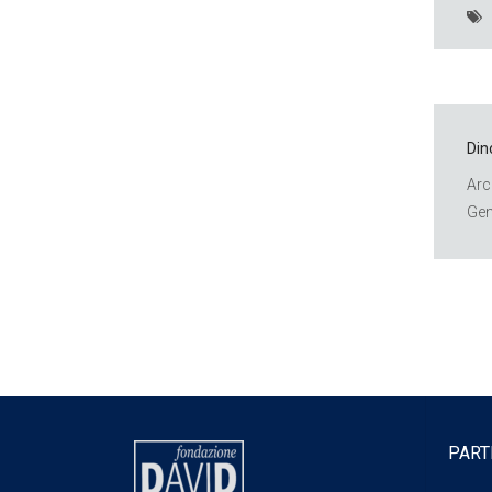
Din
Arc
Gen
PART