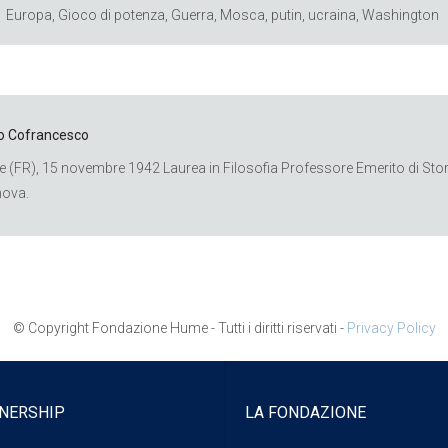
Europa
,
Gioco di potenza
,
Guerra
,
Mosca
,
putin
,
ucraina
,
Washington
o Cofrancesco
e (FR), 15 novembre 1942 Laurea in Filosofia Professore Emerito di Storia d
ova.
© Copyright Fondazione Hume - Tutti i diritti riservati -
Privacy Policy
NERSHIP
LA FONDAZIONE