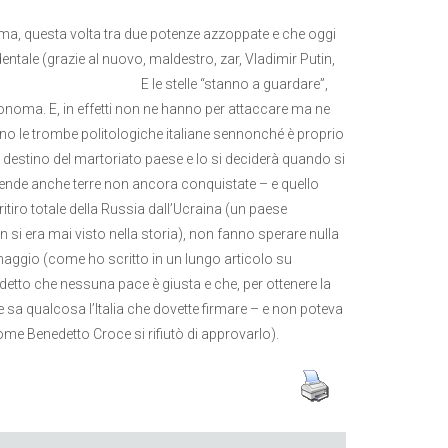
a ma, questa volta tra due potenze azzoppate e che oggi
entale (grazie al nuovo, maldestro, zar, Vladimir Putin,
e stelle “stanno a guardare”,
tonoma. E, in effetti non ne hanno per attaccare ma ne
lano le trombe politologiche italiane sennonché è proprio
 destino del martoriato paese e lo si deciderà quando si
retende anche terre non ancora conquistate – e quello
ritiro totale della Russia dall’Ucraina (un paese
n si era mai visto nella storia), non fanno sperare nulla
naggio (come ho scritto in un lungo articolo su
detto che nessuna pace è giusta e che, per ottenere la
e sa qualcosa l’Italia che dovette firmare – e non poteva
ome Benedetto Croce si rifiutò di approvarlo).