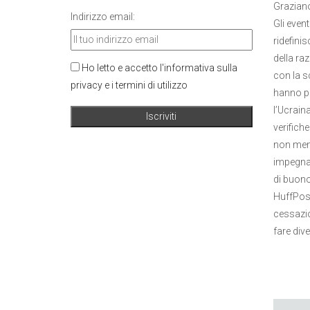
Graziano
Indirizzo email:
Gli even
ridefini
dell
Ho letto e accetto l'informativa sulla
con la s
privacy e i termini di utilizzo
hanno pe
l’Ucrain
verifich
non meno 
impegnat
di buono
HuffPost
cessazio
fare div