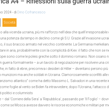
ica A4 – Riflessioni sulla guerra ucrai
o 2024 - di
Dino Cofrancesco
Società
o alla vicenda ucraina, più mi rafforzo nell’idea che quell’irresponsabile 
 una potenza da tempo in declino come gli S.U. Grazie all’invasione ucrain
to, il suo braccio armato nel vecchio continente. La Germania merkeliana
tare in aria, probabilmente con la complicità di Kiev: il fatto che non se ne
ropei sono come le poleis greche sotto il dominio romano. Non osano nepp
i in guerra formalmente – a un tavolo di negoziazione per risolvere una cri
he, in fatto di ebrei, precorreva i desideri di Hitler – diventano persino più
 munizioni ma anche soldati in Ucraina. Clamorosamente sconfitti alle urn
ranzismo atlantico” come ha detto Massimo L. Salvadori in una recente inte
ome foglie al vento se Biden fa intravvedere, dopo l’Ucraina, l’attacco di 
i politici e columnists
e – dal ‘Corriere della Sera’ a ‘Repubblica’, passando per ‘Il Foglio’ – d
 come se Mosca avesse davvero le risorse economiche e militari per mette