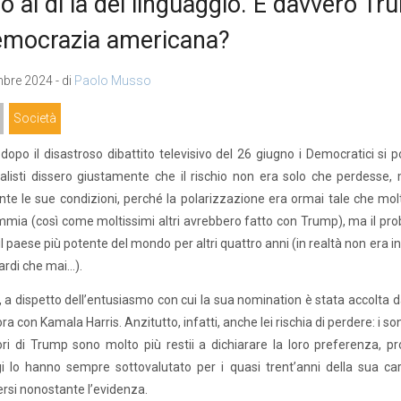
io al di là del linguaggio. È davvero T
emocrazia americana?
bre 2024 - di
Paolo Musso
Società
opo il disastroso dibattito televisivo del 26 giugno i Democratici si p
alisti dissero giustamente che il rischio non era solo che perdesse
te le sue condizioni, perché la polarizzazione era ormai tale che molt
ia (così come moltissimi altri avrebbero fatto con Trump), ma il prob
il paese più potente del mondo per altri quattro anni (in realtà non era 
ardi che mai…).
, a dispetto dell’entusiasmo con cui la sua nomination è stata accolta 
ora con Kamala Harris. Anzitutto, infatti, anche lei rischia di perdere: i
tori di Trump sono molto più restii a dichiarare la loro preferenza, p
 lo hanno sempre sottovalutato per i quasi trent’anni della sua carri
rsi nonostante l’evidenza.