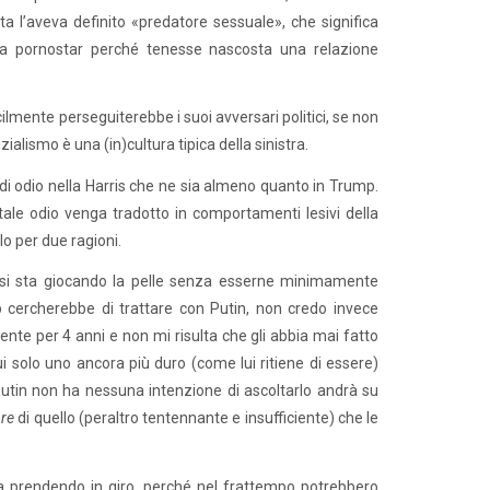
 l’aveva definito «predatore sessuale», che significa
na pornostar perché tenesse nascosta una relazione
cilmente perseguiterebbe i suoi avversari politici, se non
zialismo è una (in)cultura tipica della sinistra.
he di odio nella Harris che ne sia almeno quanto in Trump.
 tale odio venga tradotto in comportamenti lesivi della
 per due ragioni.
e si sta giocando la pelle senza esserne minimamente
 cercherebbe di trattare con Putin, non credo invece
nte per 4 anni e non mi risulta che gli abbia mai fatto
ui solo uno ancora più duro (come lui ritiene di essere)
utin non ha nessuna intenzione di ascoltarlo andrà su
re
di quello (peraltro tentennante e insufficiente) che le
a prendendo in giro, perché nel frattempo potrebbero