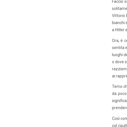
Faccio s
solitame
Vittorio
bianchi 
a Hitler 
Ora, è c
sentita 
luoghi d
o dove s
razzismo
ai rappr
Temo che
da poco:
signific
prendere
Così com
col risu