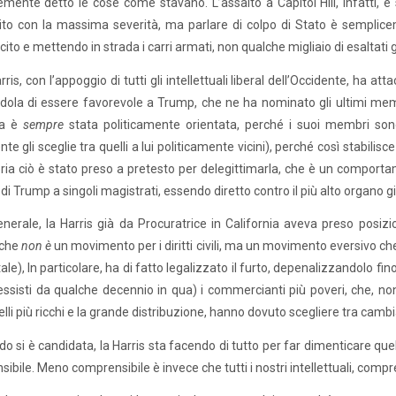
mente detto le cose come stavano. L’assalto a Capitol Hill, infatti, 
to con la massima severità, ma parlare di colpo di Stato è sempliceme
rcito e mettendo in strada i carri armati, non qualche migliaio di esaltati
rris, con l’appoggio di tutti gli intellettuali liberal dell’Occidente, ha 
ola di essere favorevole a Trump, che ne ha nominato gli ultimi memb
a è
sempre
stata politicamente orientata, perché i suoi membri so
te gli sceglie tra quelli a lui politicamente vicini), perché così stabilisc
oria ciò è stato preso a pretesto per delegittimarla, che è un comport
 di Trump a singoli magistrati, essendo diretto contro il più alto organo g
enerale, la Harris già da Procuratrice in California aveva preso posizi
(che
non è
un movimento per i diritti civili, ma un movimento eversivo che
ale), In particolare, ha di fatto legalizzato il furto, depenalizzandolo f
essisti da qualche decennio in qua) i commercianti più poveri, che, 
elli più ricchi e la grande distribuzione, hanno dovuto scegliere tra camb
o si è candidata, la Harris sta facendo di tutto per far dimenticare que
ibile. Meno comprensibile è invece che tutti i nostri intellettuali, compres