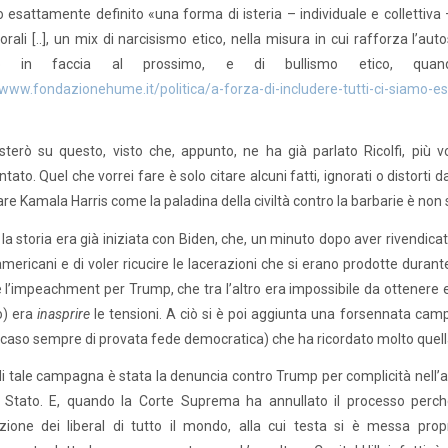
 esattamente definito «una forma di isteria – individuale e collettiva
morali [..], un mix di narcisismo etico, nella misura in cui rafforza l’au
uto in faccia al prossimo, e di bullismo etico, qu
/www.fondazionehume.it/politica/a-forza-di-includere-tutti-ci-siamo-esc
isterò su questo, visto che, appunto, ne ha già parlato Ricolfi, pi
ato. Quel che vorrei fare è solo citare alcuni fatti, ignorati o distorti
re Kamala Harris come la paladina della civiltà contro la barbarie è non 
à la storia era già iniziata con Biden, che, un minuto dopo aver rivendicat
i americani e di voler ricucire le lacerazioni che si erano prodotte dura
 l’impeachment per Trump, che tra l’altro era impossibile da ottenere e
o) era
inasprire
le tensioni. A ciò si è poi aggiunta una forsennata cam
caso sempre di provata fede democratica) che ha ricordato molto quella g
di tale campagna è stata la denuncia contro Trump per complicità nell’a
i Stato. E, quando la Corte Suprema ha annullato il processo perch
nazione dei liberal di tutto il mondo, alla cui testa si è messa p