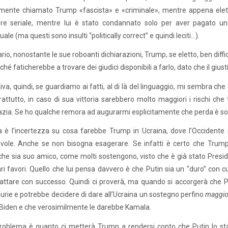
mente chiamato Trump «fascista» e «criminale», mentre appena eletta
ore seriale, mentre lui è stato condannato solo per aver pagato u
le (ma questi sono insulti “politically correct” e quindi leciti…).
ario, nonostante le sue roboanti dichiarazioni, Trump, se eletto, ben diffi
ché faticherebbe a trovare dei giudici disponibili a farlo, dato che il giusti
itiva, quindi, se guardiamo ai fatti, al di là del linguaggio, mi sembra c
attutto, in caso di sua vittoria sarebbero molto maggiori i rischi che
ia. Se ho qualche remora ad augurarmi esplicitamente che perda è solo
a è l’incertezza su cosa farebbe Trump in Ucraina, dove l’Occident
vole. Anche se non bisogna esagerare. Se infatti è certo che Trump
che sia suo amico, come molti sostengono, visto che è già stato Preside
ari favori. Quello che lui pensa davvero è che Putin sia un “duro” con c
attare con successo. Quindi ci proverà, ma quando si accorgerà che P
 furie e potrebbe decidere di dare all’Ucraina un sostegno perfino
maggio
Biden e che verosimilmente le darebbe Kamala.
problema è quanto ci metterà Trump a rendersi conto che Putin lo st