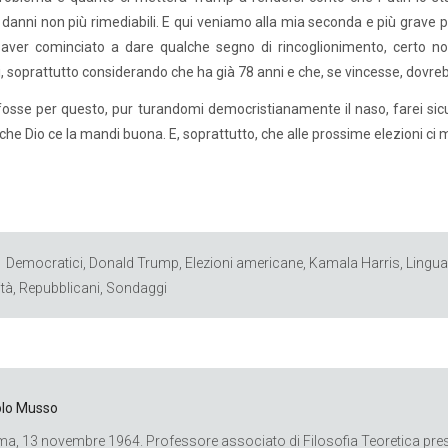
 danni non più rimediabili. E qui veniamo alla mia seconda e più grave
ver cominciato a dare qualche segno di rincoglionimento, certo non 
li, soprattutto considerando che ha già 78 anni e che, se vincesse, dovre
osse per questo, pur turandomi democristianamente il naso, farei sicur
che Dio ce la mandi buona. E, soprattutto, che alle prossime elezioni ci m
Democratici
,
Donald Trump
,
Elezioni americane
,
Kamala Harris
,
Lingua
ità
,
Repubblicani
,
Sondaggi
lo Musso
a, 13 novembre 1964. Professore associato di Filosofia Teoretica press