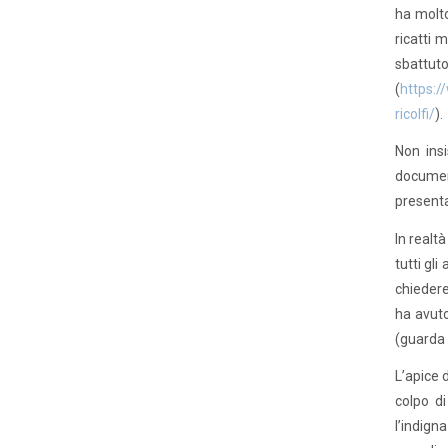
ha molto
ricatti 
sbatt
(
https:/
ricolfi/
).
Non ins
document
presenta
In realt
tutti gl
chiedere
ha avut
(guarda 
L’apice 
colpo d
l’indig