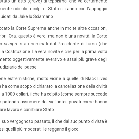
è stato un atto (grave) di teppismo, che va certamente
nte ridicolo: i colpi di Stato si fanno con l’appoggio
 guidati da Jake lo Sciamano.
attaccato la Corte Suprema anche in molte altre occasioni,
ri. Ora, questo è vero, ma non è una novità: la Corte
no
sempre
stati nominati dal Presidente di turno (che
e la Costituzione. La vera novità è che per la prima volta
amento oggettivamente eversivo e assai più grave degli
iudiziario del paese.
one estremistiche, molto vicine a quelle di Black Lives
 ha come scopo dichiarato la cancellazione della civiltà
ino a 1000 dollari, il che ha colpito (come sempre succede
non potendo assumere dei vigilantes privati come hanno
iare lavoro e cambiare Stato.
l suo vergognoso passato, il che dal suo punto divista è
i quelli più moderati, le reggano il gioco.