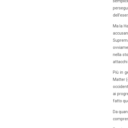
semplice
persegui
dell’ese
Ma la Ha
accusand
Suprem
ovviamen
nella st
attacchi
Più in g
Matter 
occident
ai progr
fatto qu
Da quand
comprens