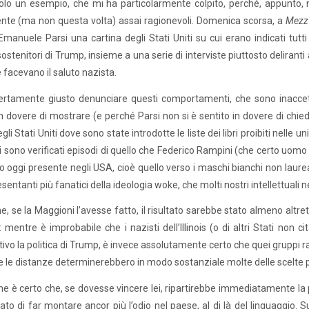
olo un esempio, che mi ha particolarmente colpito, perché, appunto, n
nte (ma non questa volta) assai ragionevoli. Domenica scorsa, a
Mezz’
 Emanuele Parsi una cartina degli Stati Uniti su cui erano indicati tut
sostenitori di Trump, insieme a una serie di interviste piuttosto deliranti 
e facevano il saluto nazista.
ertamente giusto denunciare questi comportamenti, che sono inaccett
in dovere di mostrare (e perché Parsi non si è sentito in dovere di chiede
egli Stati Uniti dove sono state introdotte le liste dei libri proibiti nell
i sono verificati episodi di quello che Federico Rampini (che certo uomo
 oggi presente negli USA, cioè quello verso i maschi bianchi non laure
esentanti più fanatici della ideologia woke, che molti nostri intellettuali
, se la Maggioni l’avesse fatto, il risultato sarebbe stato almeno altre
 mentre è improbabile che i nazisti dell’Illinois (o di altri Stati non
ativo la politica di Trump, è invece assolutamente certo che quei gruppi r
 le distanze determinerebbero in modo sostanziale molte delle scelte po
e è certo che, se dovesse vincere lei, ripartirebbe immediatamente la 
ltato di far montare ancor più l’odio nel paese, al di là del linguaggio