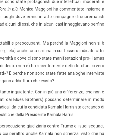
e sono state protagonisti due intellettuali moderati e
ora in più
, Monica Maggioni ha commentato insieme a
ti i luoghi dove erano in atto campagne di suprematisti
ad alcuni di essi, che in alcuni casi inneggiavano perfino
abili e preoccupanti. Ma perché la Maggioni non si è
rglielo) anche una cartina in cui fossero indicati tutti i
e università o dove ci sono state manifestazioni pro-Hamas
 di destra non è) ha recentemente definito «l’unico vero
ati»? E perché non sono state fatte analoghe interviste
 negano addirittura che esista?
ttanto inquietante. Con in più una differenza, che non è
 citati dai Blues Brothers) possano determinare in modo
adicali da cui la candidata Kamala Harris sta cercando di
litiche della Presidente Kamala Harris.
persecuzione giudiziaria contro Trump e i suoi seguaci,
. Su cui peraltro anche Kamala non scherza, visto che ha