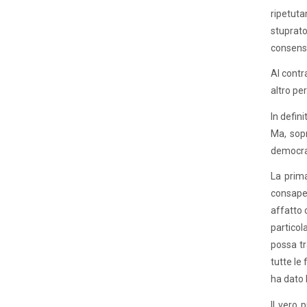
ripetuta
stuprat
consensua
Al contr
altro per
In defin
Ma, sopr
democraz
La prim
consape
affatto 
particol
possa tr
tutte le
ha dato 
Il vero 