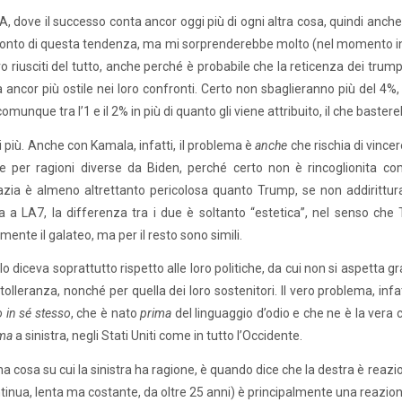
A, dove il successo conta ancor oggi più di ogni altra cosa, quindi anche 
onto di questa tendenza, ma mi sorprenderebbe molto (nel momento in 
ro riusciti del tutto, anche perché è probabile che la reticenza dei trum
a ancor più ostile nei loro confronti. Certo non sbaglieranno più del 
munque tra l’1 e il 2% in più di quanto gli viene attribuito, il che bastereb
i più. Anche con Kamala, infatti, il problema è
anche
che rischia di vincer
 per ragioni diverse da Biden, perché certo non è rincoglionita com
zia è almeno altrettanto pericolosa quanto Trump, se non addirittur
a a LA7, la differenza tra i due è soltanto “estetica”, nel senso che
ente il galateo, ma per il resto sono simili.
 lo diceva soprattutto rispetto alle loro politiche, da cui non si aspetta
intolleranza, nonché per quella dei loro sostenitori. Il vero problema, infa
o in sé stesso
, che è nato
prima
del linguaggio d’odio e che ne è la vera 
ma
a sinistra, negli Stati Uniti come in tutto l’Occidente.
a cosa su cui la sinistra ha ragione, è quando dice che la destra è reaziona
tinua, lenta ma costante, da oltre 25 anni) è principalmente una reazione 