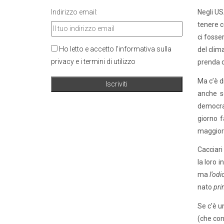
Indirizzo email:
Negli US
tenere c
ci fosse
Ho letto e accetto l'informativa sulla
del clim
privacy e i termini di utilizzo
prenda co
Ma c’è d
anche se
democra
giorno f
maggiorm
Cacciari
la loro 
ma
l’odi
nato
pri
Se c’è un
(che con