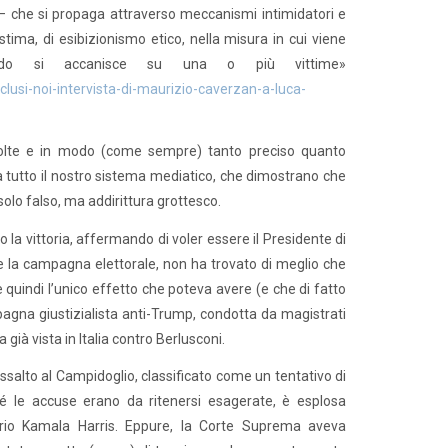
 – che si propaga attraverso meccanismi intimidatori e
tostima, di esibizionismo etico, nella misura in cui viene
ando si accanisce su una o più vittime»
lusi-noi-intervista-di-maurizio-caverzan-a-luca-
ù volte e in modo (come sempre) tanto preciso quanto
 da tutto il nostro sistema mediatico, che dimostrano che
solo falso, ma addirittura grottesco.
o la vittoria, affermando di voler essere il Presidente di
nte la campagna elettorale, non ha trovato di meglio che
 quindi l’unico effetto che poteva avere (e che di fatto
pagna giustizialista anti-Trump, condotta da magistrati
ià vista in Italia contro Berlusconi.
ssalto al Campidoglio, classificato come un tentativo di
é le accuse erano da ritenersi esagerate, è esplosa
roprio Kamala Harris. Eppure, la Corte Suprema aveva