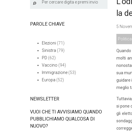
L’od
la d
PAROLE CHIAVE
5 Novem
Politica
Elezioni
(71)
Sinistra
(79)
Quando d
PD
(62)
molti an
Vaccino
(94)
nonostan
Immigrazione
(53)
sua mumm
Europa
(52)
guidare 
meglio t
NEWSLETTER
Tuttavia
si pone 
VUOI CHE TI AVVISIAMO QUANDO
gli elet
PUBBLICHIAMO QUALCOSA DI
sondaggi
NUOVO?
corregge