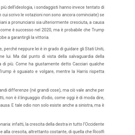
più dell’ideologia, i sondaggisti hanno invece tentato di
cui scrivo le votazioni non sono ancora cominciate) se
piani a pronunciarsi sia ulteriormente cresciuta, a causa
4%, come è successo nel 2020, ma è probabile che Trump
be a garantirgli la vittoria.
e, perché neppure lei è in grado di guidare gli Stati Uniti,
e lui. Ma dal punto di vista della salvaguardia della
a di più. Come ha giustamente detto Cacciari qualche
 Trump è sguaiato e volgare, mentre la Harris rispetta
 grandi differenze (né grandi cose), ma ciò vale anche per
tti, non è il linguaggio d’odio, come oggi è di moda dire,
causa. E tale odio non solo esiste anche a sinistra, ma è
ria: infatti, la crescita della destra in tutto l’Occidente
alla crescita, altrettanto costante, di quella che Ricolfi