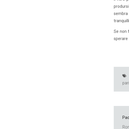
prodursi
sembra a
tranquil
Se non f
sperare 
par
Pao
Rom