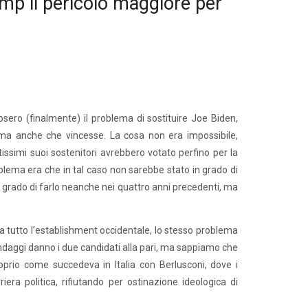
rump il pericolo maggiore per
osero (finalmente) il problema di sostituire Joe Biden,
, ma anche che vincesse. La cosa non era impossibile,
issimi suoi sostenitori avrebbero votato perfino per la
lema era che in tal caso non sarebbe stato in grado di
in grado di farlo neanche nei quattro anni precedenti, ma
da tutto l’establishment occidentale, lo stesso problema
 sondaggi danno i due candidati alla pari, ma sappiamo che
roprio come succedeva in Italia con Berlusconi, dove i
era politica, rifiutando per ostinazione ideologica di