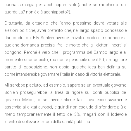
buona strategia per acchiappare voti (anche se mi chiedo: chi
guarda La7 non è già acchiappato?).
E tuttavia, da cittadino che l’anno prossimo dovrà votare alle
elezioni politiche, avrei preferito che, nel largo spazio concessole
dai conduttori, Elly Schlein avesse trovato modo di rispondere a
qualche domanda precisa, fra le molte che gli elettori incerti si
pongono. Perché è vero che il programma del Campo largo è al
momento sconosciuto, ma non è pensabile che il Pd, il maggiore
partito di opposizione, non abbia qualche idea ben definita su
come intenderebbe governare l’Italia in caso di vittoria elettorale.
Mi sarebbe piaciuto, ad esempio, sapere se un eventuale governo
Schlein proseguirebbe la linea di rigore sui conti pubblici del
governo Meloni, o se invece ritiene tale linea eccessivamente
asservita ai diktat europei, e quindi non esclude di sfondare più o
meno temporaneamente il tetto del 3%, magari con il lodevole
intento di sollevare le sorti della sanità pubblica.