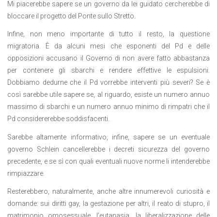
Mi piacerebbe sapere se un governo da lei guidato cercherebbe di
bloccare il progetto del Ponte sullo Stretto.
Infine, non meno importante di tutto il resto, la questione
migratoria. È da alcuni mesi che esponenti del Pd e delle
opposizioni accusano il Governo di non avere fatto abbastanza
per contenere gli sbarchi e rendere effettive le espulsioni.
Dobbiamo dedurne che il Pd vorrebbe interventi più severi? Se è
così sarebbe utile sapere se, al riguardo, esiste un numero annuo
massimo di sbarchi e un numero annuo minimo di rimpatri che il
Pd considererebbe soddisfacenti.
Sarebbe altamente informativo, infine, sapere se un eventuale
governo Schlein cancellerebbe i decreti sicurezza del governo
precedente, e se sì con quali eventuali nuove norme li intenderebbe
rimpiazzare.
Resterebbero, naturalmente, anche altre innumerevoli curiosità e
domande: sui diritti gay, la gestazione per altri, il reato di stupro, il
matrimonio omosessuale, l’eutanasia, la liberalizzazione delle