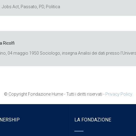
Jobs Act
,
Passato
,
PD
,
Politica
a Ricolfi
ino, 04 maggio 1950 Sociologo, insegna Analisi dei dati presso l'Universi
© Copyright Fondazione Hume - Tutti i diritti riservati -
Privacy Policy
NERSHIP
LA FONDAZIONE