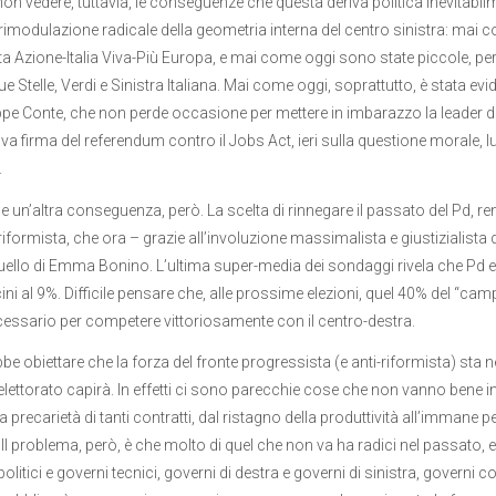
e non vedere, tuttavia, le conseguenze che questa deriva politica inevitab
rimodulazione radicale della geometria interna del centro sinistra: mai com
ta Azione-Italia Viva-Più Europa, e mai come oggi sono state piccole, per
ue Stelle, Verdi e Sinistra Italiana. Mai come oggi, soprattutto, è stata e
pe Conte, che non perde occasione per mettere in imbarazzo la leader de
va firma del referendum contro il Jobs Act, ieri sulla questione morale, 
.
e un’altra conseguenza, però. La scelta di rinnegare il passato del Pd, ren
riformista, che ora – grazie all’involuzione massimalista e giustizialista 
ello di Emma Bonino. L’ultima super-media dei sondaggi rivela che Pd e all
ini al 9%. Difficile pensare che, alle prossime elezioni, quel 40% del “
essario per competere vittoriosamente con il centro-destra.
be obiettare che la forza del fronte progressista (e anti-riformista) sta ne
lettorato capirà. In effetti ci sono parecchie cose che non vanno bene in I
la precarietà di tanti contratti, dal ristagno della produttività all’immane p
 Il problema, però, è che molto di quel che non va ha radici nel passato, e
olitici e governi tecnici, governi di destra e governi di sinistra, governi c