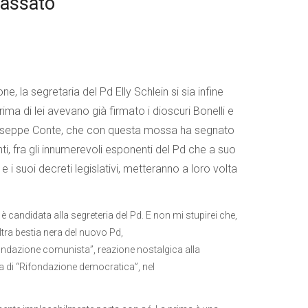
passato
e, la segretaria del Pd Elly Schlein si sia infine
ima di lei avevano già firmato i dioscuri Bonelli e
o Giuseppe Conte, che con questa mossa ha segnato
ti, fra gli innumerevoli esponenti del Pd che a suo
suoi decreti legislativi, metteranno a loro volta
 è candidata alla segreteria del Pd. E non mi stupirei che,
tra bestia nera del nuovo Pd,
ifondazione comunista”, reazione nostalgica alla
ta di “Rifondazione democratica”, nel