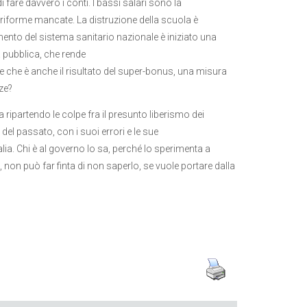
fare davvero i conti. I bassi salari sono la
i riforme mancate. La distruzione della scuola è
mento del sistema sanitario nazionale è iniziato una
a pubblica, che rende
 che è anche il risultato del super-bonus, una misura
ze?
ripartendo le colpe fra il presunto liberismo dei
del passato, con i suoi errori e le sue
ia. Chi è al governo lo sa, perché lo sperimenta a
, non può far finta di non saperlo, se vuole portare dalla