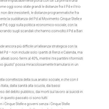
ilmente implacabilmente porta con sé. La prima è una
e oggi sono state grandi le distanze fra il Pd e il trio
 non dire inesistenti, le distanze programmatiche fra
vidente la sudditanza del Pd al Movimento Cinque Stelle e
l Pd, oggi sulla politica economico-sociale, con la
lucrando sugli scandali che hanno coinvolto il Pd a Bari
de ancora più difficile un’alleanza strategica con la
del Pd – non include solo i partiti di Renzi e Calenda, ma
eati sono fermi al 40%, mentre i tre partitini riformisti
campo giusto” possa miracolosamente tramutarsi in un
lla correttezza della sua analisi sociale, e che con il
talia, dalla sanità alla scuola, dai bassi
eso del debito pubblico, dai morti sul lavoro ai suicidi in
 in questo passato ci sono tutti:
on i Cinque Stelle e governi senza i Cinque Stelle.