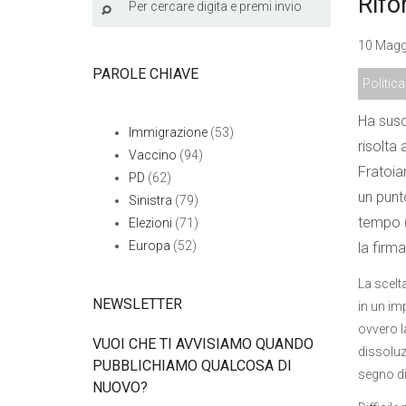
Rifo
10 Maggi
PAROLE CHIAVE
Politica
Ha susci
Immigrazione
(53)
risolta 
Vaccino
(94)
Fratoia
PD
(62)
un punt
Sinistra
(79)
tempo (
Elezioni
(71)
Europa
(52)
la firma
La scelta
NEWSLETTER
in un im
ovvero l
VUOI CHE TI AVVISIAMO QUANDO
dissoluz
PUBBLICHIAMO QUALCOSA DI
segno di
NUOVO?