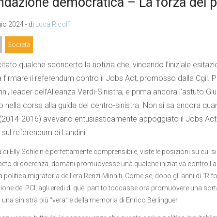
ndazione democratica – La forza del 
o 2024 - di
Luca Ricolfi
Società
tato qualche sconcerto la notizia che, vincendo l’iniziale esitazion
a firmare il referendum contro il Jobs Act, promosso dalla Cgil. Pr
nni, leader dell’Alleanza Verdi-Sinistra, e prima ancora l’astut
o nella corsa alla guida del centro-sinistra. Non si sa ancora quan
2014-2016) avevano entusiasticamente appoggiato il Jobs Act e i 
 sul referendum di Landini.
 di Elly Schlein è perfettamente comprensibile, viste le posizioni su cui si
peto di coerenza, domani promuovesse una qualche iniziativa contro l’al
a politica migratoria dell’era Renzi-Minniti. Come se, dopo gli anni di “R
ione del PCI, agli eredi di quel partito toccasse ora promuovere una sor
 una sinistra più “vera” e della memoria di Enrico Berlinguer.