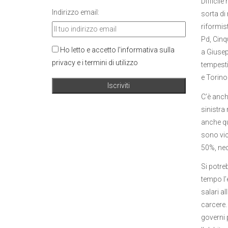
Difficil
Indirizzo email:
sorta di 
riformis
Pd, Cinq
Ho letto e accetto l'informativa sulla
a Giusep
privacy e i termini di utilizzo
tempesti
e Torino
C’è anch
sinistra 
anche qu
sono vic
50%, nec
Si potreb
tempo l’e
salari al
carcere.
governi p