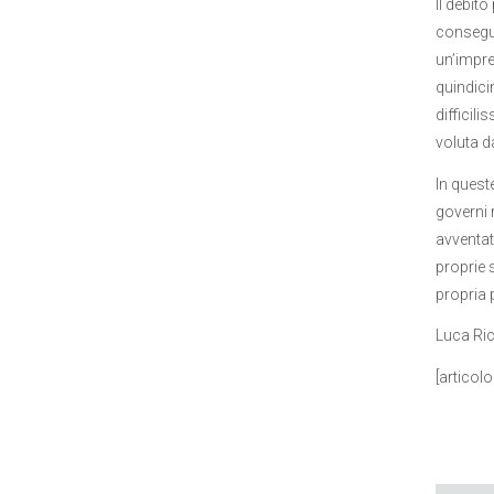
Il debit
consegue
un’impre
quindici
difficil
voluta d
In quest
governi 
avventat
proprie 
propria 
Luca Ric
[articol