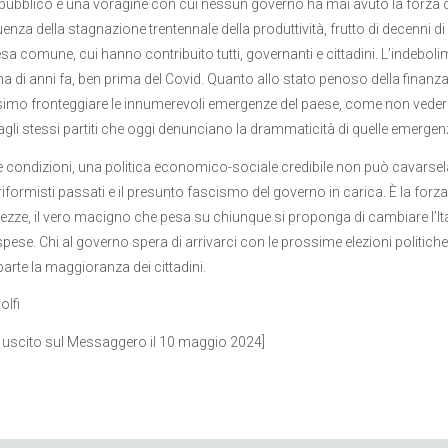
o pubblico è una voragine con cui nessun governo ha mai avuto la forza di 
nza della stagnazione trentennale della produttività, frutto di decenni d
sa comune, cui hanno contribuito tutti, governanti e cittadini. L’indeboli
na di anni fa, ben prima del Covid. Quanto allo stato penoso della finanz
issimo fronteggiare le innumerevoli emergenze del paese, come non vedere
agli stessi partiti che oggi denunciano la drammaticità di quelle emergen
e condizioni, una politica economico-sociale credibile non può cavarsela 
riformisti passati e il presunto fascismo del governo in carica. È la forza 
ezze, il vero macigno che pesa su chiunque si proponga di cambiare l’Ital
spese. Chi al governo spera di arrivarci con le prossime elezioni politiche
parte la maggioranza dei cittadini.
olfi
o uscito sul Messaggero il 10 maggio 2024]