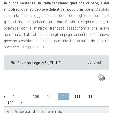
In buona sostanza: in Italia facciamo quel che ci pare, e dei
vincoli europei su debito e deficit ben poco ci importa.
C’è stata
l’austerità fino ad oggi, i risultati sono sotto gli occhi di tutti, è
giunto il momento di cambiare rotta. Salvini si è spinto a dire, in
polemica con il ministro francese dell’economia che aveva
richiamato l’Italia al rispetto degli impegni assunti, che il nuovo
governo avrebbe fatto semplicemente il contrario dei governi
precedenti.
Leggi di più
Condividi
Governo
,
Lega
,
M5s
,
PIL
,
UE
1
…
108
109
110
111
112
…
129