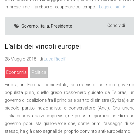
imprese, me li farebbero recuperare col tempo.
Leggi di più
Condividi
Governo
,
Italia
,
Presidente
L’alibi dei vincoli europei
28 Maggio 2018 - di
Luca Ricolfi
Economia
Politica
Finora, in Europa occidentale, si era visto un solo governo
populista puro, quello greco rosso-nero guidato da Tsipras, un
governo di coalizione fra il principale partito di sinistra (Syriza) e un
piccolo partito nazionalista e conservatore (Anel). Ora anche
l’Italia ci prova: salvo imprevisti, nei prossimi giorni si insedierà un
governo populista giallo-verde che, come primi “assaggi” di sé
stesso, ha già dato segnali del proprio convinto anti-europeismo.