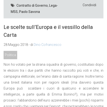
Condividi
Contratto di Governo
,
Lega-
M5S
,
Paolo Savona
Le scelte sull’Europa e il vessillo della
Carta
28 Maggio 2018 - di
Dino Cofrancesco
Politica
Non ho votato per la strana squadra di governo, costituitasi dopo
le elezioni tra i due partiti che hanno raccolto più voti e che, in
campagna elettorale, se l’erano date di santa ragione. Inoltre temo
una brexit italiana non per ragioni ideali (ma davvero questa
Europa può scaldare i cuori di qualcuno e accendere le
intelligenze, a parte quella di Emma Bonino?), ma per motivi
prosaici: l’abbandono dell’euro azzererebbe i miei (pochi) risparmi
e non credo che i vantaggi per l’export, che ne trarrebbero le nostre