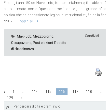
Fino agli anni ’50 del Novecento, fondamentalmente, il problema è
stato pensato come “questione meridionale”, una grande sfida
politica che ha appassionato legioni di meridionalisti, fin dalla fine
dell’800
Leggi di più
Condividi
Maxi-Job
,
Mezzogiorno
,
Occupazione
,
Post elezioni
,
Reddito
di cittadinanza
1
…
114
115
116
117
118
…
129