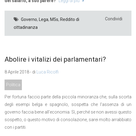
del salario, a suo parere?
Leggi di più
Condividi
Governo
,
Lega
,
M5s
,
Reddito di
cittadinanza
Abolire i vitalizi dei parlamentari?
8 Aprile 2018 - di
Luca Ricolfi
Politica
Per fortuna faccio parte della piccola minoranza che, sulla scorta
degli esempi belga e spagnolo, sospetta che l’assenza di un
governo faccia bene all’economia. Sì, perché se non avessi questo
sospetto, o questo motivo di consolazione, sarei molto arrabbiato
con i partiti.