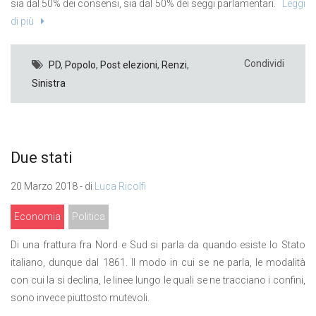
sia dal 50% dei consensi, sia dal 50% dei seggi parlamentari.
Leggi
di più
Condividi
PD
,
Popolo
,
Post elezioni
,
Renzi
,
Sinistra
Due stati
20 Marzo 2018 - di
Luca Ricolfi
Economia
Politica
Di una frattura fra Nord e Sud si parla da quando esiste lo Stato
italiano, dunque dal 1861. Il modo in cui se ne parla, le modalità
con cui la si declina, le linee lungo le quali se ne tracciano i confini,
sono invece piuttosto mutevoli.