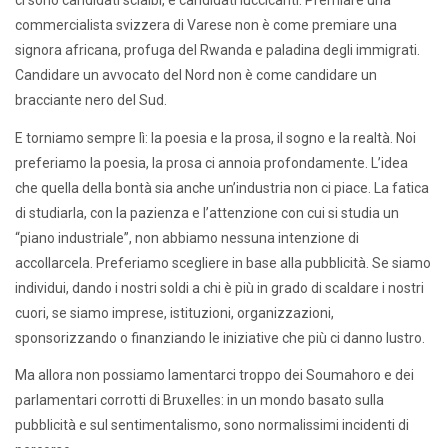
ci sono candidati scialbi, e candidati luccicanti. Premiare una
commercialista svizzera di Varese non è come premiare una
signora africana, profuga del Rwanda e paladina degli immigrati.
Candidare un avvocato del Nord non è come candidare un
bracciante nero del Sud.
E torniamo sempre lì: la poesia e la prosa, il sogno e la realtà. Noi
preferiamo la poesia, la prosa ci annoia profondamente. L’idea
che quella della bontà sia anche un’industria non ci piace. La fatica
di studiarla, con la pazienza e l’attenzione con cui si studia un
“piano industriale”, non abbiamo nessuna intenzione di
accollarcela. Preferiamo scegliere in base alla pubblicità. Se siamo
individui, dando i nostri soldi a chi è più in grado di scaldare i nostri
cuori, se siamo imprese, istituzioni, organizzazioni,
sponsorizzando o finanziando le iniziative che più ci danno lustro.
Ma allora non possiamo lamentarci troppo dei Soumahoro e dei
parlamentari corrotti di Bruxelles: in un mondo basato sulla
pubblicità e sul sentimentalismo, sono normalissimi incidenti di