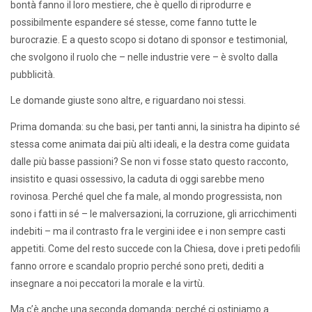
bontà fanno il loro mestiere, che è quello di riprodurre e
possibilmente espandere sé stesse, come fanno tutte le
burocrazie. E a questo scopo si dotano di sponsor e testimonial,
che svolgono il ruolo che – nelle industrie vere – è svolto dalla
pubblicità.
Le domande giuste sono altre, e riguardano noi stessi.
Prima domanda: su che basi, per tanti anni, la sinistra ha dipinto sé
stessa come animata dai più alti ideali, e la destra come guidata
dalle più basse passioni? Se non vi fosse stato questo racconto,
insistito e quasi ossessivo, la caduta di oggi sarebbe meno
rovinosa. Perché quel che fa male, al mondo progressista, non
sono i fatti in sé – le malversazioni, la corruzione, gli arricchimenti
indebiti – ma il contrasto fra le vergini idee e i non sempre casti
appetiti. Come del resto succede con la Chiesa, dove i preti pedofili
fanno orrore e scandalo proprio perché sono preti, dediti a
insegnare a noi peccatori la morale e la virtù.
Ma c’è anche una seconda domanda: perché ci ostiniamo a