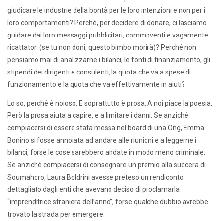
giudicare le industrie della bontà per le loro intenzioni e non per i
loro comportamenti? Perché, per decidere di donare, ci lasciamo
guidare dai loro messaggi pubblicitari, commoventi e vagamente
ricattatori (se tu non doni, questo bimbo morirà)? Perché non
pensiamo mai di analizzarne i bilanci, le fonti di finanziamento, gli
stipendi dei dirigenti e consulenti, la quota che va a spese di
funzionamento e la quota che va effettivamente in aiuti?
Lo so, perché è noioso. E soprattutto è prosa. A noi piace la poesia.
Però la prosa aiuta a capire, e a limitare i danni. Se anziché
compiacersi di essere stata messa nel board di una Ong, Emma
Bonino si fosse annoiata ad andare alle riunioni e a leggerne i
bilanci, forse le cose sarebbero andate in modo meno criminale.
Se anziché compiacersi di consegnare un premio alla suocera di
Soumahoro, Laura Boldrini avesse preteso un rendiconto
dettagliato dagli enti che avevano deciso di proclamarla
“imprenditrice straniera dell’anno”, forse qualche dubbio avrebbe
trovato la strada per emergere.