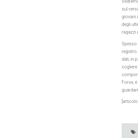
Vedremo 
sul versa
giovani a
degli ul
ragazzi 
Spesso d
registro 
dati, in
cogliere 
comporta
Forse, è
guardarn
[articol