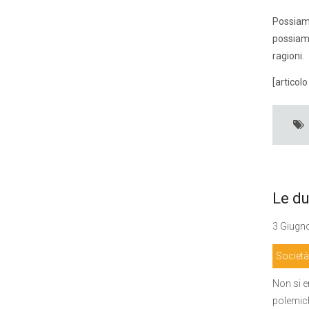
Possiamo
possiamo
ragioni.
[articol
Le du
3 Giugno
Società
Non si e
polemich