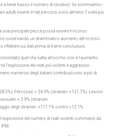
ce a tener basso il numero di recidive). Se sommiamo i
ani adulti inseriti in tali percorsi sono almeno 7 volte più
la sua principale pecca possa essere il ricorso
 stiamo osservando un drammatico aumento del ricorso
riflettere sui dati prima di trarre conclusioni.
nsolidati) quel che salta all’occhio non è l’aumento
sì l’esplosione dei reati più violenti e aggressivi
eno numerosi degli italiani contribuiscono a più di
 128.5%). Percosse: + 34.9% (stranieri: +121.7%). Lesioni
essuale: + 3.9% (stranieri:
peggio degli stranieri: +111.1% contro +12.1%.
all’esplosione del numero di reati violenti commessi da
 IPM.