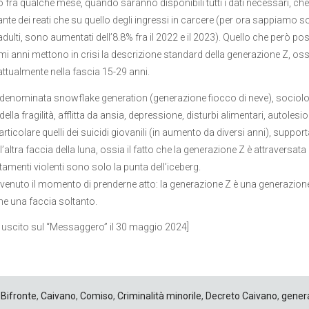
fra qualche mese, quando saranno disponibili tutti i dati necessari, c
nte dei reati che su quello degli ingressi in carcere (per ora sappiamo sol
dulti, sono aumentati dell’8.8% fra il 2022 e il 2023). Quello che però poss
timi anni mettono in crisi la descrizione standard della generazione Z, oss
attualmente nella fascia 15-29 anni.
enominata snowflake generation (generazione fiocco di neve), sociologi e
della fragilità, afflitta da ansia, depressione, disturbi alimentari, autolesi
 particolare quelli dei suicidi giovanili (in aumento da diversi anni), su
l’altra faccia della luna, ossia il fatto che la generazione Z è attraversat
menti violenti sono solo la punta dell’iceberg.
 venuto il momento di prenderne atto: la generazione Z è una generazione
e una faccia soltanto.
o uscito sul “Messaggero” il 30 maggio 2024]
Bifronte
,
Caivano
,
Comiso
,
Criminalità minorile
,
Decreto Caivano
,
gener