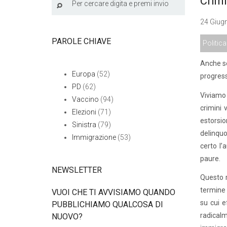
Crimi
24 Giugn
PAROLE CHIAVE
Politica
Anche se
Europa
(52)
progress
PD
(62)
Viviamo 
Vaccino
(94)
crimini 
Elezioni
(71)
estorsio
Sinistra
(79)
delinquo
Immigrazione
(53)
certo l’
paure.
NEWSLETTER
Questo r
termine 
VUOI CHE TI AVVISIAMO QUANDO
su cui e
PUBBLICHIAMO QUALCOSA DI
radicalm
NUOVO?