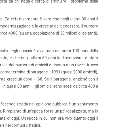
ta da chi nega o cerca di sminuire il problema della
pa. Ed effettivamente è vero che negli ultimi 30 anni il
a modernizzazione e la crescita del benessere, il numero
circa 4000 (su una popolazione di 30 milioni di abitanti),
acollo degli omicidi è avvenuto nei primi 100 anni della
cento, e che negli ultimi 60 anni la diminuzione è stata
crollo del numero di omicidi è dovuta a un rozzo trucco
usa come termine di paragone il 1991 (quasi 2000 omicidi),
 cresciuti dopo il ’68. Se il paragone, anziché con il
 quasi 60 anni – gli omicidi sono scesi da circa 400 a
a facendo strada nell’opinione pubblica è un sentimento
a. Rimpianto di un’epoca forse un po’ idealizzata, ma in
ata di oggi. Un’epoca in cui non era vivo quanto oggi il
 e nei comuni cittadini.