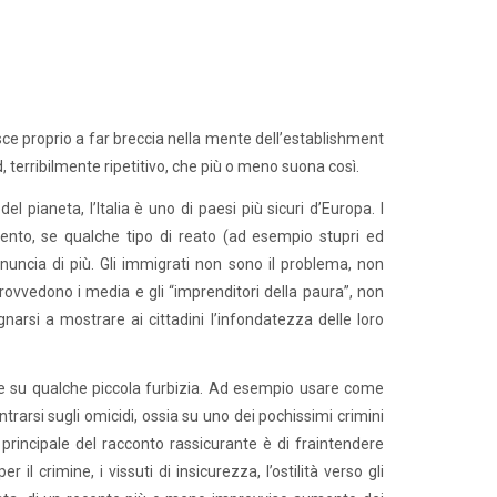
sce proprio a far breccia nella mente dell’establishment
terribilmente ripetitivo, che più o meno suona così.
el pianeta, l’Italia è uno di paesi più sicuri d’Europa. I
ttocento, se qualche tipo di reato (ad esempio stupri ed
enuncia di più. Gli immigrati non sono il problema, non
provvedono i media e gli “imprenditori della paura”, non
arsi a mostrare ai cittadini l’infondatezza delle loro
ure su qualche piccola furbizia. Ad esempio usare come
ntrarsi sugli omicidi, ossia su uno dei pochissimi crimini
o principale del racconto rassicurante è di fraintendere
l crimine, i vissuti di insicurezza, l’ostilità verso gli