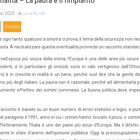
nalità – La paura e il rimpianto
o 2025 - di
Luca Ricolfi
Società
 ogni tanto qualcuno a sinistra ci prova, il tema della sicurezza non rie
ista. A neutralizzare questa eventualità provvede un racconto standard, 
nell’epoca più sicura della storia, l’Europa è una delle aree più sicure d
violenti, e in particolare gli omicidi, sono in calo vertiginoso dall’O
ni) è in crescita in realtà è un bene, perché vuol dire che la gente d
no più degli italiani. La paura non è razionale, perché ad alimentarla 
aumento effettivo dei crimini commessi. La buona politica deve impegn
acconto è basato su un buon numero di errori statistici e logici, e p
di paragone il 1991, anno in cui i crimini hanno toccato il picco, o conce
ffettivamente l’Italia è uno dei paesi più sicuri d’Europa. Ma il difett
ente lo stato d’animo dell’opinione pubblica. Oggi la preoccupazione per i