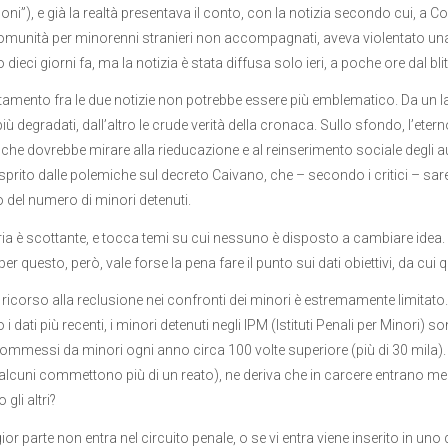
loni”), e già la realtà presentava il conto, con la notizia secondo cui, a 
omunità per minorenni stranieri non accompagnati, aveva violentato una 
dieci giorni fa, ma la notizia è stata diffusa solo ieri, a poche ore dal bl
amento fra le due notizie non potrebbe essere più emblematico. Da un lato
 più degradati, dall’altro le crude verità della cronaca. Sullo sfondo, l’eter
 che dovrebbe mirare alla rieducazione e al reinserimento sociale degli aut
asprito dalle polemiche sul decreto Caivano, che – secondo i critici – sare
del numero di minori detenuti.
ia è scottante, e tocca temi su cui nessuno è disposto a cambiare idea.
per questo, però, vale forse la pena fare il punto sui dati obiettivi, da c
 il ricorso alla reclusione nei confronti dei minori è estremamente limitato.
 dati più recenti, i minori detenuti negli IPM (Istituti Penali per Minori) 
 commessi da minori ogni anno circa 100 volte superiore (più di 30 mila
alcuni commettono più di un reato), ne deriva che in carcere entrano men
 gli altri?
r parte non entra nel circuito penale, o se vi entra viene inserito in uno dei