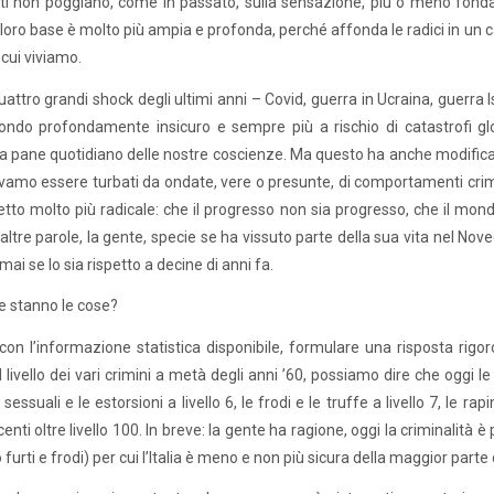
ti non poggiano, come in passato, sulla sensazione, più o meno fond
a loro base è molto più ampia e profonda, perché affonda le radici in u
 cui viviamo.
uattro grandi shock degli ultimi anni – Covid, guerra in Ucraina, guerra 
ndo profondamente insicuro e sempre più a rischio di catastrofi glob
a pane quotidiano delle nostre coscienze. Ma questo ha anche modificato
evamo essere turbati da ondate, vere o presunte, di comportamenti crimin
tto molto più radicale: che il progresso non sia progresso, che il mondo d
altre parole, la gente, specie se ha vissuto parte della sua vita nel Novece
i se lo sia rispetto a decine di anni fa.
 stanno le cose?
e, con l’informazione statistica disponibile, formulare una risposta r
l livello dei vari crimini a metà degli anni ’60, possiamo dire che oggi le le
sessuali e le estorsioni a livello 6, le frodi e le truffe a livello 7, le 
nti oltre livello 100. In breve: la gente ha ragione, oggi la criminalità è p
urti e frodi) per cui l’Italia è meno e non più sicura della maggior parte d