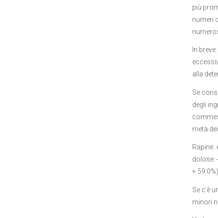
più prom
numeri de
numerosi
In breve
eccessiv
alla det
Se consi
degli ing
commessi
metà dei 
Rapine: 
dolose: 
+ 59.0%)
Se c’è u
minori n