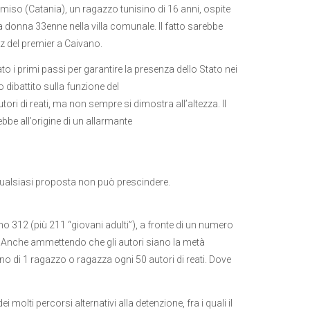
Comiso (Catania), un ragazzo tunisino di 16 anni, ospite
donna 33enne nella villa comunale. Il fatto sarebbe
itz del premier a Caivano.
 i primi passi per garantire la presenza dello Stato nei
no dibattito sulla funzione del
ori di reati, ma non sempre si dimostra all’altezza. Il
bbe all’origine di un allarmante
ui qualsiasi proposta non può prescindere.
sono 312 (più 211 “giovani adulti”), a fronte di un numero
). Anche ammettendo che gli autori siano la metà
o di 1 ragazzo o ragazza ogni 50 autori di reati. Dove
 molti percorsi alternativi alla detenzione, fra i quali il