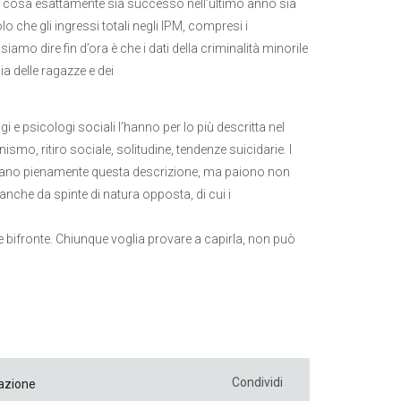
he cosa esattamente sia successo nell’ultimo anno sia
o che gli ingressi totali negli IPM, compresi i
iamo dire fin d’ora è che i dati della criminalità minorile
ia delle ragazze e dei
 psicologi sociali l’hanno per lo più descritta nel
onismo, ritiro sociale, solitudine, tendenze suicidarie. I
pportano pienamente questa descrizione, ma paiono non
a anche da spinte di natura opposta, di cui i
 bifronte. Chiunque voglia provare a capirla, non può
Condividi
azione