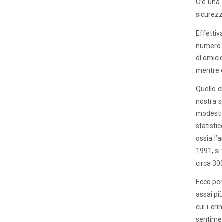
C’è una 
sicurezza
Effettiv
numero d
di omici
mentre o
Quello c
nostra s
modestis
statisti
ossia l’
1991, si
circa 30
Ecco per
assai pi
cui i cr
sentimen