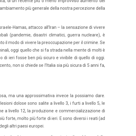
ata, di un recente più o meno improvviso aumento dei
n cambiamento più generale della nostra percezione della
Israele-Hamas, attacco all’Iran – la sensazione di vivere
ali (pandemie, disastri climatici, guerra nucleare), è
 il modo di vivere la preoccupazione per il crimine. Se
ali, oggi quello che si fa strada nella mente di molti è
i ieri fosse ben più sicuro e vivibile di quello di oggi.
nto, non si chiede se l’Italia sia più sicura di 5 anni fa,
igorosa, ma una approssimativa invece la possiamo dare.
sioni dolose sono salite a livello 3, i furti a livello 5, le
rapine a livello 12, la produzione e commercializzazione di
iù forte, molto più forte di ieri. E sono diversi i reati (ad
egli altri paesi europei.