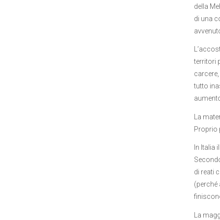
della Me
di una c
avvenuto 
L’accost
territori
carcere,
tutto in
aumento 
La mater
Proprio 
In Italia
Secondo i
di reati
(perché 
finiscono
La maggio