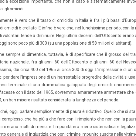
sola eccezione importante, che non a caso è sistematicamente invoca
: gli omicidi.
amente è vero che il tasso di omicidio in Italia è fra i più bassi d’Euro
i omicidi è crollato. E infine è vero che, nel lunghissimo periodo, con l
di volontari tende a diminuire. Negli ultimi decenni dell’Ottocento erano 
ggi sono poco più di 300 (su una popolazione di 58 milioni di abitanti).
he sempre si dimentica, tuttavia, è di specificare che il grosso del tr
toria nazionale, fra gli anni ’60 dell’Ottocento e gli anni ’60 del Nove
sima, dai circa 400 del 1965 ai circa 300 di oggi. L’impressione di un 
co: per dare l’impressione di un inarrestabile progredire della civiltà si 
anno terminale di una drammatica galoppata degli omicidi, enormemente
 facesse con il dato del 1965, dovremmo amaramente ammettere che – in
0, un ben misero risultato considerata la lunghezza del periodo.
ché, oggi, parlare semplicemente di paura è riduttivo. Quello che si st
ù complesso, che ha più a che fare con il rimpianto che non con la paur
imini erano molti di meno, e l’impunità era meno sistematica e legalizz
to generale di ingiustizia che ogni crimine impunito suscita nelle vittime