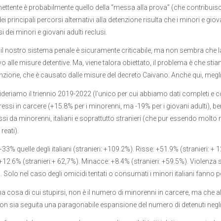
ettente è probabilmente quello della “messa alla prova” (che contribuis
i principali percorsi alternativi alla detenzione risulta che i minori e giov
 dei minori e giovani adulti reclusi.
: il nostro sistema penale è sicuramente criticabile, ma non sembra che 
o alle misure detentive. Ma, viene talora obiettato, il problema è che
enzione, che è causato dalle misure del decreto Caivano. Anche qui, meglio 
deriamo il triennio 2019-2022 (l’unico per cui abbiamo dati completi e co
ressi in carcere (+15.8% per i minorenni, ma -19% per i giovani adulti), ben
 da minorenni, italiani e soprattutto stranieri (che pur essendo molto m
reati).
+33% quelle degli italiani (stranieri: +109.2%). Risse: +51.9% (stranieri: +
+12.6% (stranieri:+ 62,7%). Minacce: +8.4% (stranieri: +59.5%). Violenza s
. Solo nel caso degli omicidi tentati o consumati i minori italiani fanno 
na cosa di cui stupirsi, non è il numero di minorenni in carcere, ma che 
on sia seguita una paragonabile espansione del numero di detenuti negli