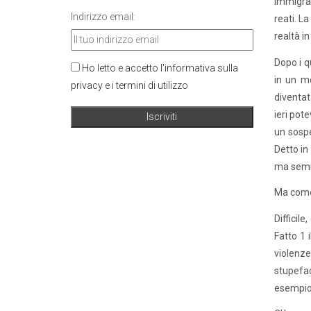
immigra
Indirizzo email:
reati. L
realtà in
Dopo i q
Ho letto e accetto l'informativa sulla
in un mo
privacy e i termini di utilizzo
diventat
ieri pot
un sospe
Detto in 
ma semma
Ma come
Difficil
Fatto 1 i
violenze 
stupeface
esempio f