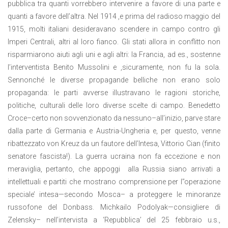
pubblica tra quanti vorrebbero intervenire a favore di una parte e
quanti a favore dell’altra. Nel 1914 ,e prima del radioso maggio del
1915, molti italiani desideravano scendere in campo contro gli
Imperi Centrali, altri al loro fianco. Gli stati allora in conflitto non
risparmiarono aiuti agli uni e agli altri: la Francia, ad es., sostenne
l’interventista Benito Mussolini e ,sicuramente, non fu la sola.
Sennonché le diverse propagande belliche non erano solo
propaganda: le parti avverse illustravano le ragioni storiche,
politiche, culturali delle loro diverse scelte di campo. Benedetto
Croce–certo non sovvenzionato da nessuno–all’inizio, parve stare
dalla parte di Germania e Austria-Ungheria e, per questo, venne
ribattezzato von Kreuz da un fautore dell’Intesa, Vittorio Cian (finito
senatore fascista!). La guerra ucraina non fa eccezione e non
meraviglia, pertanto, che appoggi
alla Russia siano arrivati a
intellettuali e partiti che mostrano comprensione per l’’operazione
speciale’ intesa—secondo Mosca– a proteggere le minoranze
russofone del Donbass. Michkailo Podolyak—consigliere di
Zelensky– nell’intervista a ‘Repubblica’ del 25 febbraio u.s.,