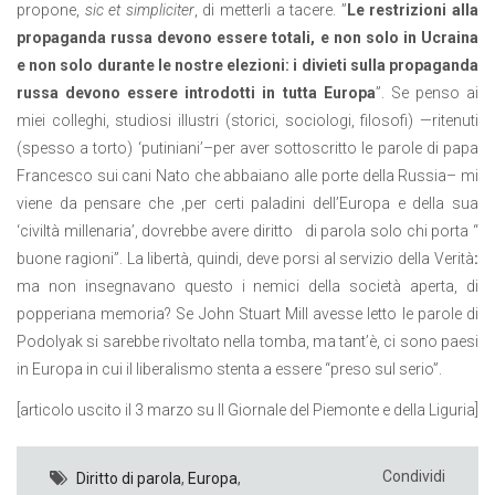
propone,
sic et simpliciter
, di metterli a tacere. ”
Le restrizioni alla
propaganda russa devono essere totali, e non solo in Ucraina
e non solo durante le nostre elezioni: i divieti sulla propaganda
russa devono essere introdotti in tutta Europa
”. Se penso ai
miei colleghi, studiosi illustri (storici, sociologi, filosofi) —ritenuti
(spesso a torto) ‘putiniani’–per aver sottoscritto le parole di papa
Francesco sui cani Nato che abbaiano alle porte della Russia– mi
viene da pensare che ,per certi paladini dell’Europa e della sua
‘civiltà millenaria’, dovrebbe avere diritto
di parola solo chi porta “
buone ragioni”. La libertà, quindi, deve porsi al servizio della Verità
:
ma non insegnavano questo i nemici della società aperta, di
popperiana memoria? Se John Stuart Mill avesse letto le parole di
Podolyak si sarebbe rivoltato nella tomba, ma tant’è, ci sono paesi
in Europa in cui il liberalismo stenta a essere “preso sul serio”.
[articolo uscito il 3 marzo su Il Giornale del Piemonte e della Liguria]
Condividi
Diritto di parola
,
Europa
,