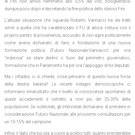
di Fini non arrivò nemmeno allo 0,5% dei voti, sciogliendosi
dunque poco dopo e decretando la fine politica dello stesso Fini.
L’attuale situazione che riguarda Roberto Vannacci ha dei tratti
simili a quella che ha caratterizzato il FLI di allora: rottura con il
proprio partito di provenienza, accusato di non agire politicamente
come aveva dichiarato di fare, e fondazione di una nuova
formazione politica (Futuro Nazionale-Vannacci) per ora
“indecisa” se stare dentro o fuori dal perimetro governativo,
formazione che in Parlamento ha per ora l’appoggio di tre deputati.
Ma i cittadini, ci si chiede, cosa pensano di questa nuova forza
della destra italiana? Le recenti indagini demoscopiche ci
informano innanzitutto che il livello di conoscenza spontaneo di
questi accadimenti è ristretto a non più del 25-30% della
popolazione. Se sollecitati, gli intervistati dichiarano di prendere in
considerazione Futuro Nazionale alle prossime consultazioni per
un 10-15% del campione.
Infine, il dato che più sta a cuore ai politici tutti: quanto prenderebbe