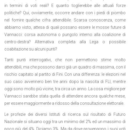
in termini di voti reali? E quanto toglierebbe alle attuali forze
politiche? Qui, ovviamente, occorre andare con i piedi di piombo
nel fornire qualche cifra attendibile. Scarsa conoscenza, come
abbiamo visto, attesa di quali possano essere le mosse future di
Vannacci: corsa autonoma o pungolo interno alla coalizione di
centro-destra? Alternativa completa alla Lega o possibile
coabitazione su alcuni punti?
Tanti punti interrogativi, che non permettono stime molto
attendibili, ma che possono darci già un quadro di massima, con il
rischio capitato al partito di Fini. Con una differenza: le elezioni nel
suo caso avvennero ben tre anni dopo la nascita di FLI, mentre
oggi sono molto più vicine, tra circa un anno. La cosa migliore per
Vannacci sarebbe stata quella di attendere ancora qualche mese,
per essere maggiormente a ridosso della consultazione elettorale.
Le profezie dei diversi Istituti di ricerca sul risultato di Futuro
Nazionale si situano oggi tra un minimo del 2% ed un massimo di
poco più del 4%. Diciamo 3%. Ma da dove provengono i suoi voti