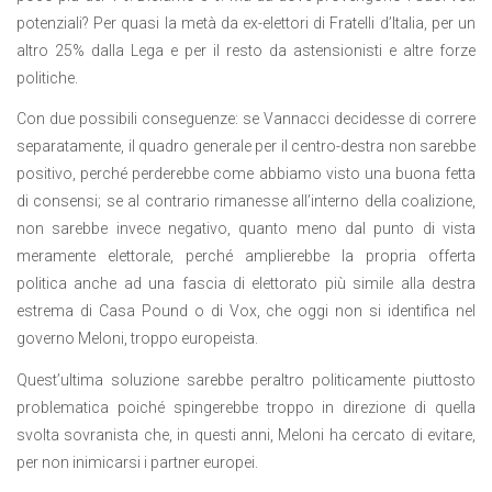
potenziali? Per quasi la metà da ex-elettori di Fratelli d’Italia, per un
altro 25% dalla Lega e per il resto da astensionisti e altre forze
politiche.
Con due possibili conseguenze: se Vannacci decidesse di correre
separatamente, il quadro generale per il centro-destra non sarebbe
positivo, perché perderebbe come abbiamo visto una buona fetta
di consensi; se al contrario rimanesse all’interno della coalizione,
non sarebbe invece negativo, quanto meno dal punto di vista
meramente elettorale, perché amplierebbe la propria offerta
politica anche ad una fascia di elettorato più simile alla destra
estrema di Casa Pound o di Vox, che oggi non si identifica nel
governo Meloni, troppo europeista.
Quest’ultima soluzione sarebbe peraltro politicamente piuttosto
problematica poiché spingerebbe troppo in direzione di quella
svolta sovranista che, in questi anni, Meloni ha cercato di evitare,
per non inimicarsi i partner europei.