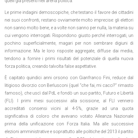
quelli già presenti nell’arena politica.
Le prime indagini demoscopiche, che testano il favore dei cittadini
nei suoi confronti, restano ovviamente molto imprecise: gli elettori
non sanno molto bene, e a volte non sanno per nulla, la materia su
cui vengono interrogati. Rispondono giusto perché interrogati, un
pochino superficialmente, magari per non sembrare digiuni di
informazione. Ma le loro risposte aggregate, diffuse dai media,
tendono a fornire i primi risultati del potenziale di quella nuova
forza politica, creando talvolta false aspettative.
È capitato quindici anni orsono con Gianfranco Fini, reduce dal
litigioso divorzio con Berlusconi (quel “che fai, mi cacci?” rimasto
famoso), che uscì dal PdL e fondò un suo partito, Futuro e Libertà
(FLI). I primi mesi successivi alla scissione, al FLI vennero
accreditati consensi vicini al 4-5%, grazie ad una quota
significativa di coloro che avevano votato Alleanza Nazionale
prima della unificazione con Forza Italia. Ma alle successive
elezioni amministrative e soprattutto alle politiche del 2013 il partito