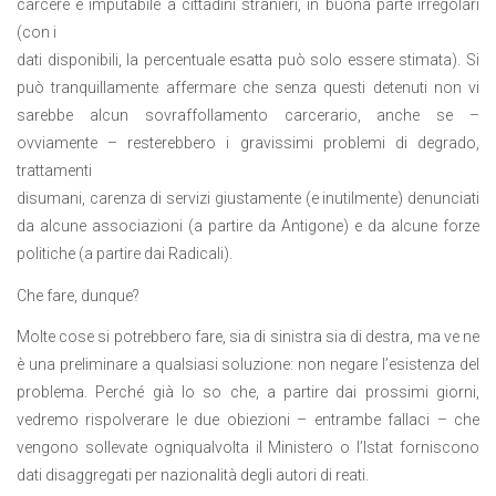
carcere è imputabile a cittadini stranieri, in buona parte irregolari
(con i
dati disponibili, la percentuale esatta può solo essere stimata). Si
può tranquillamente affermare che senza questi detenuti non vi
sarebbe alcun sovraffollamento carcerario, anche se –
ovviamente – resterebbero i gravissimi problemi di degrado,
trattamenti
disumani, carenza di servizi giustamente (e inutilmente) denunciati
da alcune associazioni (a partire da Antigone) e da alcune forze
politiche (a partire dai Radicali).
Che fare, dunque?
Molte cose si potrebbero fare, sia di sinistra sia di destra, ma ve ne
è una preliminare a qualsiasi soluzione: non negare l’esistenza del
problema. Perché già lo so che, a partire dai prossimi giorni,
vedremo rispolverare le due obiezioni – entrambe fallaci – che
vengono sollevate ogniqualvolta il Ministero o l’Istat forniscono
dati disaggregati per nazionalità degli autori di reati.