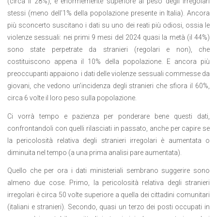
(circa il 28%), è enormemente superiore al peso degli irregolari
stessi (meno dell’1% della popolazione presente in Italia). Ancora
più sconcerto suscitano i dati su uno dei reati più odiosi, ossia le
violenze sessuali: nei primi 9 mesi del 2024 quasi la metà (il 44%)
sono state perpetrate da stranieri (regolari e non), che
costituiscono appena il 10% della popolazione. E ancora più
preoccupanti appaiono i dati delle violenze sessuali commesse da
giovani, che vedono un’incidenza degli stranieri che sfiora il 60%,
circa 6 volte il loro peso sulla popolazione.
Ci vorrà tempo e pazienza per ponderare bene questi dati,
confrontandoli con quelli rilasciati in passato, anche per capire se
la pericolosità relativa degli stranieri irregolari è aumentata o
diminuita nel tempo (a una prima analisi pare aumentata).
Quello che per ora i dati ministeriali sembrano suggerire sono
almeno due cose. Primo, la pericolosità relativa degli stranieri
irregolari è circa 50 volte superiore a quella dei cittadini comunitari
(italiani e stranieri). Secondo, quasi un terzo dei posti occupati in