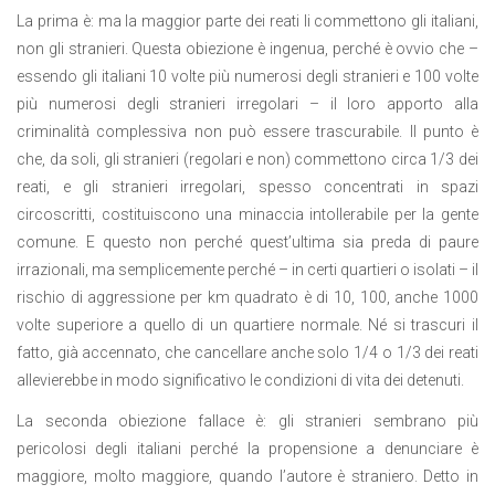
La prima è: ma la maggior parte dei reati li commettono gli italiani,
non gli stranieri. Questa obiezione è ingenua, perché è ovvio che –
essendo gli italiani 10 volte più numerosi degli stranieri e 100 volte
più numerosi degli stranieri irregolari – il loro apporto alla
criminalità complessiva non può essere trascurabile. Il punto è
che, da soli, gli stranieri (regolari e non) commettono circa 1/3 dei
reati, e gli stranieri irregolari, spesso concentrati in spazi
circoscritti, costituiscono una minaccia intollerabile per la gente
comune. E questo non perché quest’ultima sia preda di paure
irrazionali, ma semplicemente perché – in certi quartieri o isolati – il
rischio di aggressione per km quadrato è di 10, 100, anche 1000
volte superiore a quello di un quartiere normale. Né si trascuri il
fatto, già accennato, che cancellare anche solo 1/4 o 1/3 dei reati
allevierebbe in modo significativo le condizioni di vita dei detenuti.
La seconda obiezione fallace è: gli stranieri sembrano più
pericolosi degli italiani perché la propensione a denunciare è
maggiore, molto maggiore, quando l’autore è straniero. Detto in