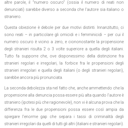
altre parole, il “numero oscuro” (ossia il numero di reati non
denunciati) sarebbe diverso a seconda che l’autore sia italiano o
straniero.
Questa obiezione è debole per due motivi distinti. Innanzitutto, ci
sono reati – in particolare gli omicidi e i femminicidi – per cui il
numero oscuro è vicino a zero, e ciononostante la propensione
degli stranieri risulta 2 o 3 volte superiore a quella degli italiani.
Tutto fa supporre che, ove disponessimo della distinzione fra
stranieri regolari e irregolari, la forbice fra le propensioni degli
stranieri irregolari e quella degli italiani (o degli stranieri regolari),
sarebbe ancora più pronunciata.
La seconda debolezza sta nel fatto che, anche ammettendo che la
propensione alla denuncia possa essere più alta quando l’autore è
straniero (ipotesi più che ragionevole), non vi è alcuna prova che la
differenza fra le due propensioni possa essere così ampia da
spiegare l’enorme gap che separa i tassi di criminalità degli
stranieri irregolari da quelli di tutti gli altri (italiani e stranieri regolari).