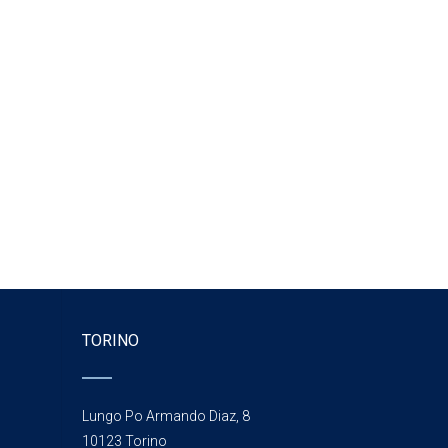
TORINO
Lungo Po Armando Diaz, 8
10123 Torino