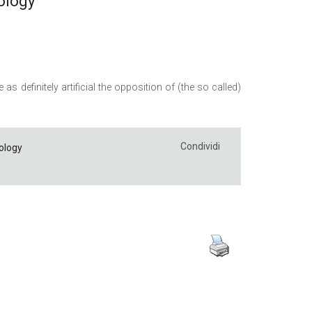
pology
s definitely artificial the opposition of (the so called)
Condividi
ology