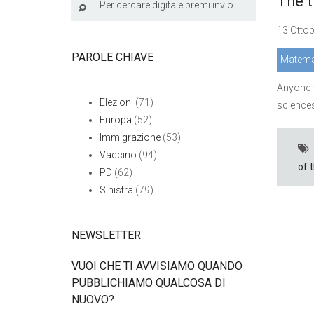
The t
13 Ottob
PAROLE CHIAVE
Matema
Anyone w
Elezioni
(71)
sciences
Europa
(52)
Immigrazione
(53)
Vaccino
(94)
of 
PD
(62)
Sinistra
(79)
NEWSLETTER
VUOI CHE TI AVVISIAMO QUANDO
PUBBLICHIAMO QUALCOSA DI
NUOVO?