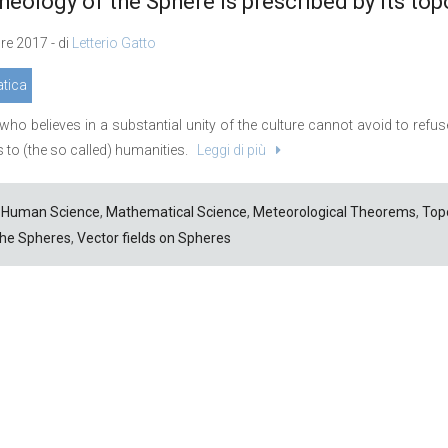
heology of the Sphere is prescribed by its to
re 2017 - di
Letterio Gatto
tica
ho believes in a substantial unity of the culture cannot avoid to refuse a
 to (the so called) humanities.
Leggi di più
Human Science
,
Mathematical Science
,
Meteorological Theorems
,
Top
the Spheres
,
Vector fields on Spheres