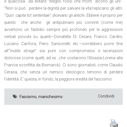
è qualcosa da evitare.””Meglio rossi che morti” dicono gli uni”.
“Non si può perdere la dignità per salvare la vita’replicano gli altri.
“
Quot capita tot sententiae
”, dicevano gli antichi. Ebbene è proprio per
questo
che anche gli antiputinaini più convinti (come me)
avvertono un fastidio sempre più profondo per le aggressioni
verbali piovute su quanti—Donatella Di Cesare, Franco Cardini,
Luciano Canfora, Piero Sansonetti etc.—vorrebbero porre fine
all”’inutile strage” sia pure con compromessi e lacerazioni
dolorose (come quelli, ad es. ,che costarono l’Alsazia-Lorena alla
Francia sconfitta da Bismarck). Ci sono giornalisti, come Claudio
Cerasa, che senza un nemico ideologico temono di perdere
l’identità. E’ questa, in fondo, la peggiore eredità del fascismo.
Condividi
Fascismo
,
manichesimo