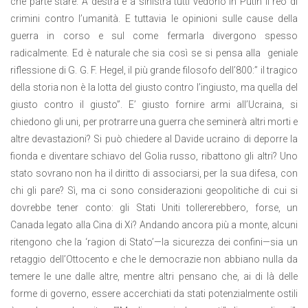
che parte stare. A destra e a sinistra tutti vedono in Putin il reo di
crimini contro l’umanità. E tuttavia le opinioni sulle cause della
guerra in corso e sul come fermarla divergono spesso
radicalmente. Ed è naturale che sia così se si pensa alla geniale
riflessione di G. G. F. Hegel, il più grande filosofo dell’800:” il tragico
della storia non è la lotta del giusto contro l’ingiusto, ma quella del
giusto contro il giusto”. E’ giusto fornire armi all’Ucraina, si
chiedono gli uni, per protrarre una guerra che seminerà altri morti e
altre devastazioni? Si può chiedere al Davide ucraino di deporre la
fionda e diventare schiavo del Golia russo, ribattono gli altri? Uno
stato sovrano non ha il diritto di associarsi, per la sua difesa, con
chi gli pare? Sì, ma ci sono considerazioni geopolitiche di cui si
dovrebbe tener conto: gli Stati Uniti tollererebbero, forse, un
Canada legato alla Cina di Xi? Andando ancora più a monte, alcuni
ritengono che la ‘ragion di Stato’—la sicurezza dei confini—sia un
retaggio dell’Ottocento e che le democrazie non abbiano nulla da
temere le une dalle altre, mentre altri pensano che, ai di là delle
forme di governo, essere accerchiati da stati potenzialmente ostili