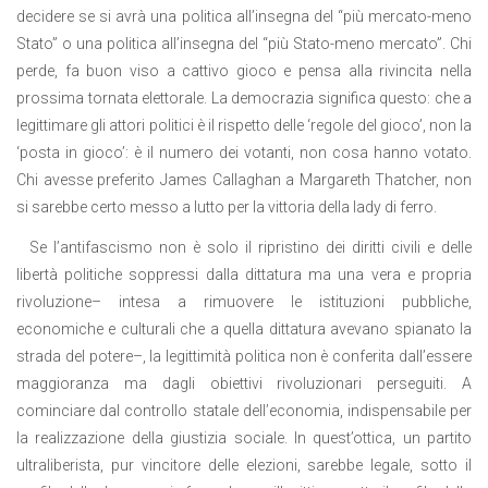
decidere se si avrà una politica all’insegna del “più mercato-meno
Stato” o una politica all’insegna del “più Stato-meno mercato”. Chi
perde, fa buon viso a cattivo gioco e pensa alla rivincita nella
prossima tornata elettorale. La democrazia significa questo: che a
legittimare gli attori politici è il rispetto delle ‘regole del gioco’, non la
‘posta in gioco’: è il numero dei votanti, non cosa hanno votato.
Chi avesse preferito James Callaghan a Margareth Thatcher, non
si sarebbe certo messo a lutto per la vittoria della lady di ferro.
Se l’antifascismo non è solo il ripristino dei diritti civili e delle
libertà politiche soppressi dalla dittatura ma una vera e propria
rivoluzione– intesa a rimuovere le istituzioni pubbliche,
economiche e culturali che a quella dittatura avevano spianato la
strada del potere–, la legittimità politica non è conferita dall’essere
maggioranza ma dagli obiettivi rivoluzionari perseguiti. A
cominciare dal controllo statale dell’economia, indispensabile per
la realizzazione della giustizia sociale. In quest’ottica, un partito
ultraliberista, pur vincitore delle elezioni, sarebbe legale, sotto il