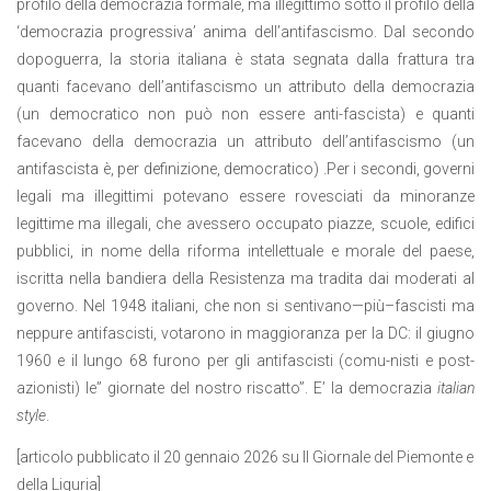
profilo della democrazia formale, ma illegittimo sotto il profilo della
‘democrazia progressiva’ anima dell’antifascismo. Dal secondo
dopoguerra, la storia italiana è stata segnata dalla frattura tra
quanti facevano dell’antifascismo un attributo della democrazia
(un democratico non può non essere anti-fascista) e quanti
facevano della democrazia un attributo dell’antifascismo (un
antifascista è, per definizione, democratico) .Per i secondi, governi
legali ma illegittimi potevano essere rovesciati da minoranze
legittime ma illegali, che avessero occupato piazze, scuole, edifici
pubblici, in nome della riforma intellettuale e morale del paese,
iscritta nella bandiera della Resistenza ma tradita dai moderati al
governo. Nel 1948 italiani, che non si sentivano—più–fascisti ma
neppure antifascisti, votarono in maggioranza per la DC: il giugno
1960 e il lungo 68 furono per gli antifascisti (comu-nisti e post-
azionisti) le” giornate del nostro riscatto”. E’ la democrazia
italian
style
.
[articolo pubblicato il 20 gennaio 2026 su Il Giornale del Piemonte e
della Liguria]