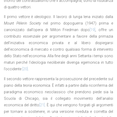
trionfo del contrattualismo che li accompagna, sono la risultanza
di quattro vettori.
Il primo vettore è
ideologico
. Il lavoro di lunga lena iniziato dalla
Mount Pèlerin Society
nel primo dopoguerra (1947) prima e
canonizzato dall’opera di Milton Friedman dopo
[19]
, offre un
contributo essenziale per argomentare a favore della primazia
dell’iniziativa economica privata e al libero dispiegarsi
dell’economica di mercato e contro qualsiasi forma di intervento
dello Stato nell’economia. Alla fine degli anni Settanta i tempi sono
maturi perché l’ideologia neoliberale divenga egemonica in tutto
l’occidente
[20]
.
Il secondo vettore rappresenta la prosecuzione del precedente sul
piano della
teoria economica
. È infatti a partire dalla riconferma del
paradigma economico neoclassico che prendono piede sia la
Scuola di Chicago, sia il collegato movimento dell’analisi
economica del diritto
[21]
. È qui che vengono forgiati gli argomenti
per tornare a sostenere, in una versione riveduta e corretta del