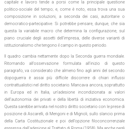
capitale e lavoro tende a porsi come la principale questione
politico-sociale del tempo; e, come è noto, essa trova una sua
composizione in soluzioni, a seconda dei casi, autoritarie o
democratico-partecipative. Si potrebbe pensare, dunque, che sia
questa la variabile macro che determina la configurazione, sul
piano cruciale degli assetti dell’impresa, delle diverse varianti di
istituzionalismo che tengono il campo in questo periodo.
Il quadro cambia nettamente dopo la Seconda guerra mondiale.
Ritornando all’osservazione formulata all’inizio di questo
paragrafo, va considerato che almeno fino agli anni del secondo
dopoguerra è assai più difficile discorrere di chiari influssi
contrattualistici nel diritto societario. Mancava ancora, soprattutto
in Europa ed in Italia, un’adesione incondizionata ai valori
dell’autonomia dei privati e della libertà di iniziativa economica.
Questa sarebbe arrivata nel nostro diritto societario con le prese di
posizione di Ascarelli, di Mengoni e di Mignoli, sullo slancio prima
della Carta Costituzionale e poi dell’opzione filoconcorrenziale
espressa dall’adesione al Trattato di Roma (1958). Ma anche negli