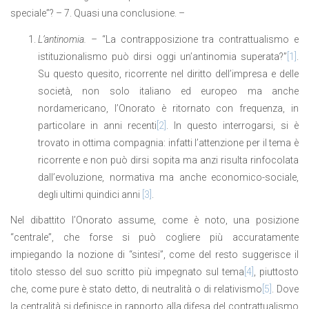
speciale”? – 7. Quasi una conclusione. –
L’antinomia. –
“La contrapposizione tra contrattualismo e
istituzionalismo può dirsi oggi un’antinomia superata?”
[1]
.
Su questo quesito, ricorrente nel diritto dell’impresa e delle
società, non solo italiano ed europeo ma anche
nordamericano, l’Onorato è ritornato con frequenza, in
particolare in anni recenti
[2]
. In questo interrogarsi, si è
trovato in ottima compagnia: infatti l’attenzione per il tema è
ricorrente e non può dirsi sopita ma anzi risulta rinfocolata
dall’evoluzione, normativa ma anche economico-sociale,
degli ultimi quindici anni
[3]
.
Nel dibattito l’Onorato assume, come è noto, una posizione
“centrale”, che forse si può cogliere più accuratamente
impiegando la nozione di “sintesi”, come del resto suggerisce il
titolo stesso del suo scritto più impegnato sul tema
[4]
, piuttosto
che, come pure è stato detto, di neutralità o di relativismo
[5]
. Dove
la centralità si definisce in rapporto alla difesa del contrattualismo