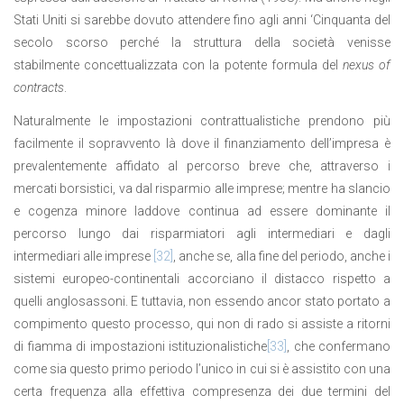
Stati Uniti si sarebbe dovuto attendere fino agli anni ‘Cinquanta del
secolo scorso perché la struttura della società venisse
stabilmente concettualizzata con la potente formula del
nexus of
contracts
.
Naturalmente le impostazioni contrattualistiche prendono più
facilmente il sopravvento là dove il finanziamento dell’impresa è
prevalentemente affidato al percorso breve che, attraverso i
mercati borsistici, va dal risparmio alle imprese; mentre ha slancio
e cogenza minore laddove continua ad essere dominante il
percorso lungo dai risparmiatori agli intermediari e dagli
intermediari alle imprese
[32]
, anche se, alla fine del periodo, anche i
sistemi europeo-continentali accorciano il distacco rispetto a
quelli anglosassoni. E tuttavia, non essendo ancor stato portato a
compimento questo processo, qui non di rado si assiste a ritorni
di fiamma di impostazioni istituzionalistiche
[33]
, che confermano
come sia questo primo periodo l’unico in cui si è assistito con una
certa frequenza alla effettiva compresenza dei due termini del