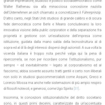
grande imprenditore, studioso e politico socialdemocratico come
Walter Rathenau sia alla minacciosa concezione nazista
dell’
Unternehmen an sich
chiamato a concretizzare il
Führerprinzip
.
D’altro canto, negli Stati Uniti studiosi di grande calibro e di sicura
fede democratica come Berle e Means concludevano la loro
innovativa visione della
public corporation
e della separazione fra
proprietà e gestione con un’esaltazione dell’impresa come
istituzione, guidata dalla mano salda della tecnostruttura al di
sopra ed al di là degli interessi dispersi degli azionisti. A sua volta la
vicenda italiana è troppo nota perché valga qui la pena di
ripercorrerla, se non per ricordare come l’istituzionalismo, pur
sempre – ed inevitabilmente – legato al corporativismo ed al
fascismo, abbia sovente assunto tratti gentili e certo non illiberali
non solo in studiosi giuscommercialisti come Asquini, Greco e
Lorenzo Mossa ma anche nelle sistemazioni di più ampio respiro
di filosofi notevoli, e generosi, come Ugo Spirito
[31]
.
Insomma, le concezioni istituzionalistiche del diritto societario
sono, in questi primi decenni, caratterizzate da un’accentuata