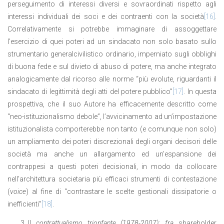
perseguimento di interessi diversi e sovraordinati rispetto agli
interessi individuali dei soci e dei contraenti con la società
[16]
.
Correlativamente si potrebbe immaginare di assoggettare
l’esercizio di quei poteri ad un sindacato non solo basato sullo
strumentario generalcivilistico ordinario, imperniato sugli obblighi
di buona fede e sul divieto di abuso di potere, ma anche integrato
analogicamente dal ricorso alle norme “più evolute, riguardanti il
sindacato di legittimità degli atti del potere pubblico”
[17]
. In questa
prospettiva, che il suo Autore ha efficacemente descritto come
“neo-istituzionalismo debole”, l’avvicinamento ad un’impostazione
istituzionalista comporterebbe non tanto (e comunque non solo)
un ampliamento dei poteri discrezionali degli organi decisori delle
società ma anche un allargamento ed un’espansione dei
contrappesi a questi poteri decisionali, in modo da collocare
nell’architettura societaria più efficaci strumenti di contestazione
(
voice
) al fine di “contrastare le scelte gestionali dissipatorie o
inefficienti”
[18]
.
Il contrattualismo trionfante (1978-2007): fra
shareholder