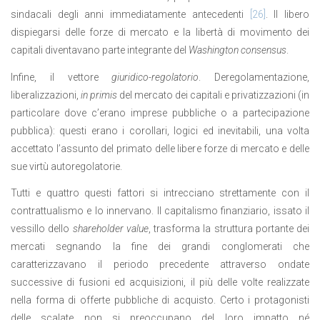
sindacali degli anni immediatamente antecedenti
[26]
. Il libero
dispiegarsi delle forze di mercato e la libertà di movimento dei
capitali diventavano parte integrante del
Washington consensus
.
Infine, il vettore
giuridico-regolatorio
. Deregolamentazione,
liberalizzazioni,
in primis
del mercato dei capitali e privatizzazioni (in
particolare dove c’erano imprese pubbliche o a partecipazione
pubblica): questi erano i corollari, logici ed inevitabili, una volta
accettato l’assunto del primato delle libere forze di mercato e delle
sue virtù autoregolatorie.
Tutti e quattro questi fattori si intrecciano strettamente con il
contrattualismo e lo innervano. Il capitalismo finanziario, issato il
vessillo dello
shareholder value
, trasforma la struttura portante dei
mercati segnando la fine dei grandi conglomerati che
caratterizzavano il periodo precedente attraverso ondate
successive di fusioni ed acquisizioni, il più delle volte realizzate
nella forma di offerte pubbliche di acquisto. Certo i protagonisti
delle scalate non si preoccupano del loro impatto né