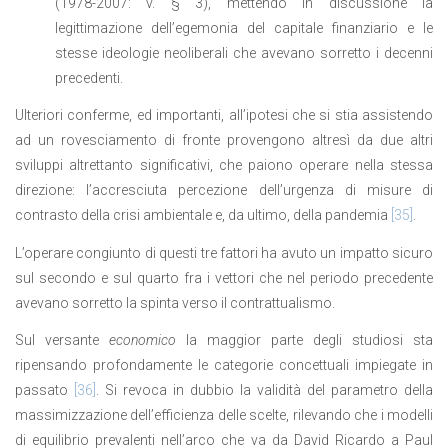
(1978-2007: v. § 3), mettendo in discussione la
legittimazione dell’egemonia del capitale finanziario e le
stesse ideologie neoliberali che avevano sorretto i decenni
precedenti.
Ulteriori conferme, ed importanti, all’ipotesi che si stia assistendo
ad un rovesciamento di fronte provengono altresì da due altri
sviluppi altrettanto significativi, che paiono operare nella stessa
direzione: l’accresciuta percezione dell’urgenza di misure di
contrasto della crisi ambientale e, da ultimo, della pandemia
[35]
.
L’operare congiunto di questi tre fattori ha avuto un impatto sicuro
sul secondo e sul quarto fra i vettori che nel periodo precedente
avevano sorretto la spinta verso il contrattualismo.
Sul versante
economico
la maggior parte degli studiosi sta
ripensando profondamente le categorie concettuali impiegate in
passato
[36]
. Si revoca in dubbio la validità del parametro della
massimizzazione dell’efficienza delle scelte, rilevando che i modelli
di equilibrio prevalenti nell’arco che va da David Ricardo a Paul