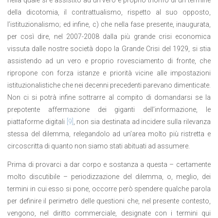
nella quale si è assistito ad un vero e proprio trionfo di un termine
della dicotomia, il contrattualismo, rispetto al suo opposto,
l’istituzionalismo; ed infine, c) che nella fase presente, inaugurata,
per così dire, nel 2007-2008 dalla più grande crisi economica
vissuta dalle nostre società dopo la Grande Crisi del 1929, si stia
assistendo ad un vero e proprio rovesciamento di fronte, che
ripropone con forza istanze e priorità vicine alle impostazioni
istituzionalistiche che nei decenni precedenti parevano dimenticate.
Non ci si potrà infine sottrarre al compito di domandarsi se la
prepotente affermazione dei giganti dell’informazione, le
piattaforme digitali
[9]
, non sia destinata ad incidere sulla rilevanza
stessa del dilemma, relegandolo ad un’area molto più ristretta e
circoscritta di quanto non siamo stati abituati ad assumere.
Prima di provarci a dar corpo e sostanza a questa – certamente
molto discutibile – periodizzazione del dilemma, o, meglio, dei
termini in cui esso si pone, occorre però spendere qualche parola
per definire il perimetro delle questioni che, nel presente contesto,
vengono, nel diritto commerciale, designate con i termini qui