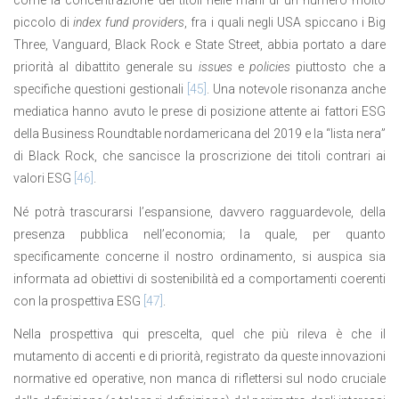
come la concentrazione dei titoli nelle mani di un numero molto
piccolo di
index fund providers
, fra i quali negli USA spiccano i Big
Three, Vanguard, Black Rock e State Street, abbia portato a dare
priorità al dibattito generale su
issues
e
policies
piuttosto che a
specifiche questioni gestionali
[45]
. Una notevole risonanza anche
mediatica hanno avuto le prese di posizione attente ai fattori ESG
della Business Roundtable nordamericana del 2019 e la “lista nera”
di Black Rock, che sancisce la proscrizione dei titoli contrari ai
valori ESG
[46]
.
Né potrà trascurarsi l’espansione, davvero ragguardevole, della
presenza pubblica nell’economia; la quale, per quanto
specificamente concerne il nostro ordinamento, si auspica sia
informata ad obiettivi di sostenibilità ed a comportamenti coerenti
con la prospettiva ESG
[47]
.
Nella prospettiva qui prescelta, quel che più rileva è che il
mutamento di accenti e di priorità, registrato da queste innovazioni
normative ed operative, non manca di riflettersi sul nodo cruciale