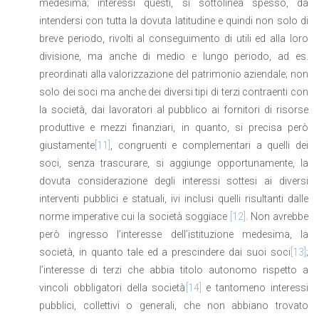
medesima; interessi questi, si sottolinea spesso, da
intendersi con tutta la dovuta latitudine e quindi non solo di
breve periodo, rivolti al conseguimento di utili ed alla loro
divisione, ma anche di medio e lungo periodo, ad es.
preordinati alla valorizzazione del patrimonio aziendale; non
solo dei soci ma anche dei diversi tipi di terzi contraenti con
la società, dai lavoratori al pubblico ai fornitori di risorse
produttive e mezzi finanziari, in quanto, si precisa però
giustamente
[11]
, congruenti e complementari a quelli dei
soci, senza trascurare, si aggiunge opportunamente, la
dovuta considerazione degli interessi sottesi ai diversi
interventi pubblici e statuali, ivi inclusi quelli risultanti dalle
norme imperative cui la società soggiace
[12]
. Non avrebbe
però ingresso l’interesse dell’istituzione medesima, la
società, in quanto tale ed a prescindere dai suoi soci
[13]
;
l’interesse di terzi che abbia titolo autonomo rispetto a
vincoli obbligatori della società
[14]
e tantomeno interessi
pubblici, collettivi o generali, che non abbiano trovato