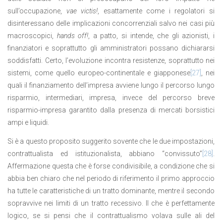
sull’occupazione,
vae victis!
, esattamente come i regolatori si
disinteressano delle implicazioni concorrenziali salvo nei casi più
macroscopici,
hands off!
, a patto, si intende, che gli azionisti, i
finanziatori e soprattutto gli amministratori possano dichiararsi
soddisfatti. Certo, l’evoluzione incontra resistenze, soprattutto nei
sistemi, come quello europeo-continentale e giapponese
[27]
, nei
quali il finanziamento dell’impresa avviene lungo il percorso lungo
risparmio, intermediari, impresa, invece del percorso breve
risparmio-impresa garantito dalla presenza di mercati borsistici
ampi e liquidi.
Si è a questo proposito suggerito sovente che le due impostazioni,
contrattualista ed istituzionalista, abbiano “convissuto”
[28]
.
Affermazione questa che è forse condivisibile, a condizione che si
abbia ben chiaro che nel periodo di riferimento il primo approccio
ha tutte le caratteristiche di un tratto dominante, mentre il secondo
sopravvive nei limiti di un tratto recessivo. Il che è perfettamente
logico, se si pensi che il contrattualismo volava sulle ali del