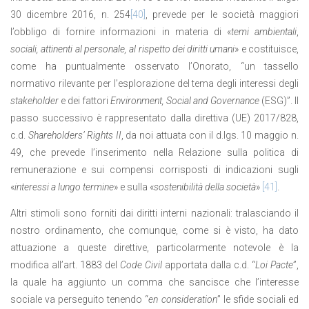
30 dicembre 2016, n. 254
[40]
, prevede per le società maggiori
l’obbligo di fornire informazioni in materia di «
temi ambientali
,
sociali, attinenti al personale, al rispetto dei diritti umani
» e costituisce,
come ha puntualmente osservato l’Onorato, “un tassello
normativo rilevante per l’esplorazione del tema degli interessi degli
stakeholder
e dei fattori
Environment, Social and Governance
(ESG)”. Il
passo successivo è rappresentato dalla direttiva (UE) 2017/828,
c.d.
Shareholders’ Rights II
, da noi attuata con il d.lgs. 10 maggio n.
49, che prevede l’inserimento nella Relazione sulla politica di
remunerazione e sui compensi corrisposti di indicazioni sugli
«
interessi a lungo termi
­ne
» e sulla «
sostenibilità della società
»
[41]
.
Altri stimoli sono forniti dai diritti interni nazionali: tralasciando il
nostro ordinamento, che comunque, come si è visto, ha dato
attuazione a queste direttive, particolarmente notevole è la
modifica all’art. 1883 del
Code Civil
apportata dalla c.d. “
Loi Pacte
”,
la quale ha aggiunto un comma che sancisce che l’interesse
sociale va perseguito tenendo “
en consideration
” le sfide sociali ed