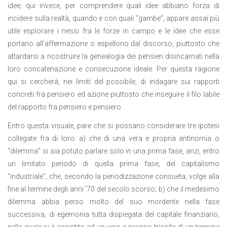
idee; qui invece, per comprendere quali idee abbiano forza di
incidere sulla realtà, quando e con quali “gambe”, appare assai più
utile esplorare i nessi fra le forze in campo e le idee che esse
portano all’affermazione o espellono dal discorso, piuttosto che
attardarsi a ricostruire la genealogia dei pensieri disincarnati nella
loro concatenazione e consecuzione ideale. Per questa ragione
qui si cercherà, nei limiti del possibile, di indagare sui rapporti
concreti fra pensiero ed azione piuttosto che inseguire il filo labile
del rapporto fra pensiero e pensiero.
Entro questa visuale, pare che si possano considerare tre ipotesi
collegate fra di loro: a) che di una vera e propria antinomia o
“dilemma” si sia potuto parlare solo in una prima fase, anzi, entro
un limitato periodo di quella prima fase, del capitalismo
“industriale”, che, secondo la periodizzazione consueta, volge alla
fine al termine degli anni ’70 del secolo scorso; b) che il medesimo
dilemma abbia perso molto del suo mordente nella fase
successiva, di egemonia tutta dispiegata del capitale finanziario,