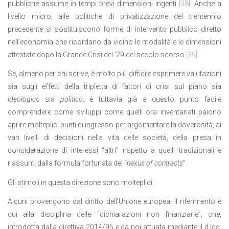
pubbliche assume in tempi brevi dimensioni ingenti
[38]
. Anche a
livello micro, alle politiche di privatizzazione del trentennio
precedente si sostituiscono forme di intervento pubblico diretto
nell’economia che ricordano da vicino le modalità e le dimensioni
attestate dopo la Grande Crisi del ’29 del secolo scorso
[39]
.
Se, almeno per chi scrive, è molto più difficile esprimere valutazioni
sia sugli effetti della tripletta di fattori di crisi sul piano sia
ideologico
sia
politico
, è tuttavia già a questo punto facile
comprendere come sviluppi come quelli ora inventariati paiono
aprire molteplici punti di ingresso per argomentare la doverosità, ai
vari livelli di decisioni nella vita delle società, della presa in
considerazione di interessi “altri” rispetto a quelli tradizionali e
riassunti dalla formula fortunata del “
nexus of contracts
”.
Gli stimoli in questa direzione sono molteplici.
Alcuni provengono dal diritto dell’Unione europea. Il riferimento è
qui alla disciplina delle “dichiarazioni non finanziarie”, che,
introdotta dalla direttiva 2014/95 e da noi attuata mediante il d.lgs.