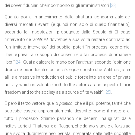
dei doveri fiduciari che incombono sugli amministratori
[23]
.
Quanto poi al mantenimento della struttura concorrenziale dei
diversi mercati rilevanti (e quindi non solo di quello finanziario),
secondo le impostazioni propugnate dalla Scuola di Chicago
l’intervento dell’
antitrust
dovrebbe a sua volta restare confinato ad
“un limitato intervento” dei pubblici poteri “in processi economici
liberi e privati allo scopo di consentire a tali processi di rimanere
liberi”
[24]
. Guai a calcare la mano con l’
antitrust
, secondo l’opinione
di uno dei più influenti studiosi
chicagoan
, posto che “Antitrust, after
all, is a massive introduction of public force into an area of private
activity which is valuable both to the actors as an aspect of their
freedom and to the society as a source of its wealth”
[25]
.
È però il terzo vettore, quello
politico
, che è il più potente, tant’è che
potrebbe essere appropriatamente descritto come il motore di
tutto il processo. Stiamo parlando dei decenni inaugurati dalle
nette vittorie di Thatcher e di Reagan, che danno slancio e forza ad
una svolta duramente neoliberista, preparata dalle nette sconfitte