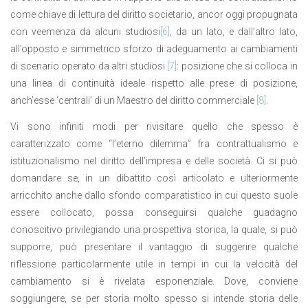
come chiave di lettura del diritto societario, ancor oggi propugnata
con veemenza da alcuni studiosi
[6]
, da un lato, e dall’altro lato,
all’opposto e simmetrico sforzo di adeguamento ai cambiamenti
di scenario operato da altri studiosi
[7]
: posizione che si colloca in
una linea di continuità ideale rispetto alle prese di posizione,
anch’esse ‘centrali’ di un Maestro del diritto commerciale
[8]
.
Vi sono infiniti modi per rivisitare quello che spesso è
caratterizzato come “l’eterno dilemma” fra contrattualismo e
istituzionalismo nel diritto dell’impresa e delle società. Ci si può
domandare se, in un dibattito così articolato e ulteriormente
arricchito anche dallo sfondo comparatistico in cui questo suole
essere collocato, possa conseguirsi qualche guadagno
conoscitivo privilegiando una prospettiva storica, la quale, si può
supporre, può presentare il vantaggio di suggerire qualche
riflessione particolarmente utile in tempi in cui la velocità del
cambiamento si è rivelata esponenziale. Dove, conviene
soggiungere, se per storia molto spesso si intende storia delle