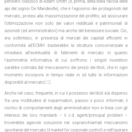
pensiero classico di Adam Smith (e, prima, della bella favola delle
api del signor De Mandeville), che è l’egoismo dei protagonisti del
mercato, protesi alla massimizzazione del profitto, ad assicurare
l’ottimizzazione non solo dei valori reddituali e patrimoniali di
azionisti (ed amministratori) ma anche del benessere sociale. Ciò,
era sottinteso, in presenza di mercati dei capitali efficienti in
conformità all’ECMH: basterebbe la struttura concorrenziale a
rimediare all’eventualità di fallimenti di mercato in quanto
l’asimmetria informativa di cui soffrono i singoli investitori
sarebbe colmata dal meccanismo dei prezzi dei titoli, che in ogni
momento incorpora in tempo reale in sé tutte le informazioni
disponibili al mercato
[22]
.
Anche nel caso, frequente, in cui il possesso dei titoli sia disperso
fra una moltitudine di risparmiatori, passivi e poco informati, il
rischio di comportamenti degli amministrator non in linea con gli
interessi dei loro mandanti – il c.d. agent/principal problem –
troverebbe agevole soluzione nei soprarichiamati meccanismi
spontanei del mercato (il
market for corporate control
) e nell’operare