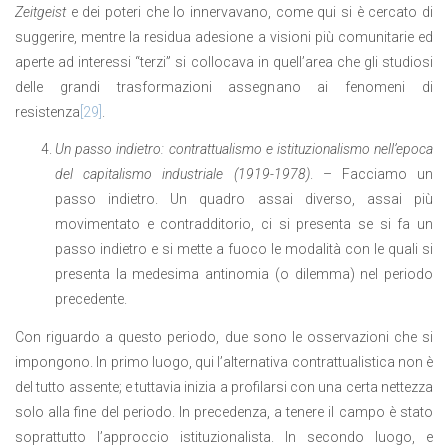
Zeitgeist
e dei poteri che lo innervavano, come qui si è cercato di
suggerire, mentre la residua adesione a visioni più comunitarie ed
aperte ad interessi “terzi” si collocava in quell’area che gli studiosi
delle grandi trasformazioni assegnano ai fenomeni di
resistenza
[29]
.
Un passo indietro: contrattualismo e istituzionalismo nell’epoca
del capitalismo industriale (1919-1978)
. – Facciamo un
passo indietro. Un quadro assai diverso, assai più
movimentato e contradditorio, ci si presenta se si fa un
passo indietro e si mette a fuoco le modalità con le quali si
presenta la medesima antinomia (o dilemma) nel periodo
precedente.
Con riguardo a questo periodo, due sono le osservazioni che si
impongono. In primo luogo, qui l’alternativa contrattualistica non è
del tutto assente; e tuttavia inizia a profilarsi con una certa nettezza
solo alla fine del periodo. In precedenza, a tenere il campo è stato
soprattutto l’approccio istituzionalista. In secondo luogo, e