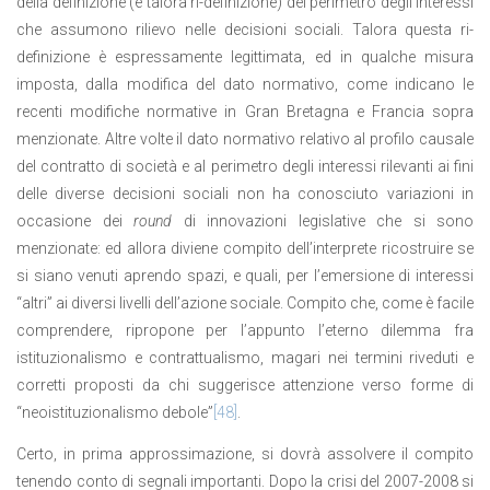
della definizione (e talora ri-definizione) del perimetro degli interessi
che assumono rilievo nelle decisioni sociali. Talora questa ri-
definizione è espressamente legittimata, ed in qualche misura
imposta, dalla modifica del dato normativo, come indicano le
recenti modifiche normative in Gran Bretagna e Francia sopra
menzionate. Altre volte il dato normativo relativo al profilo causale
del contratto di società e al perimetro degli interessi rilevanti ai fini
delle diverse decisioni sociali non ha conosciuto variazioni in
occasione dei
round
di innovazioni legislative che si sono
menzionate: ed allora diviene compito dell’interprete ricostruire se
si siano venuti aprendo spazi, e quali, per l’emersione di interessi
“altri” ai diversi livelli dell’azione sociale. Compito che, come è facile
comprendere, ripropone per l’appunto l’eterno dilemma fra
istituzionalismo e contrattualismo, magari nei termini riveduti e
corretti proposti da chi suggerisce attenzione verso forme di
“neoistituzionalismo debole”
[48]
.
Certo, in prima approssimazione, si dovrà assolvere il compito
tenendo conto di segnali importanti. Dopo la crisi del 2007-2008 si