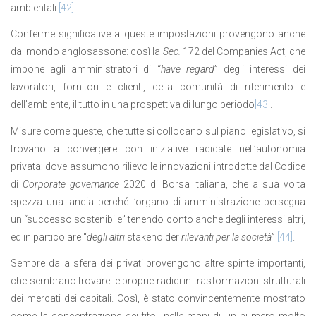
ambientali
[42]
.
Conferme significative a queste impostazioni provengono anche
dal mondo anglosassone: così la
Sec.
172 del Companies Act, che
impone agli amministratori di “
have regard
” degli interessi dei
lavoratori, fornitori e clienti, della comunità di riferimento e
dell’ambiente, il tutto in una prospettiva di lungo periodo
[43]
.
Misure come queste, che tutte si collocano sul piano legislativo, si
trovano a convergere con iniziative radicate nell’autonomia
privata: dove assumono rilievo le innovazioni introdotte dal Codice
di
Corporate governance
2020 di Borsa Italiana, che a sua volta
spezza una lancia perché l’organo di amministrazione persegua
un “successo sostenibile” tenendo conto anche degli interessi altri,
ed in particolare “
degli altri
stakeholder
rilevanti per la società
”
[44]
.
Sempre dalla sfera dei privati provengono altre spinte importanti,
che sembrano trovare le proprie radici in trasformazioni strutturali
dei mercati dei capitali. Così, è stato convincentemente mostrato