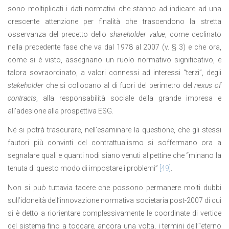
sono moltiplicati i dati normativi che stanno ad indicare ad una
crescente attenzione per finalità che trascendono la stretta
osservanza del precetto dello
shareholder value
, come declinato
nella precedente fase che va dal 1978 al 2007 (v. § 3) e che ora,
come si è visto, assegnano un ruolo normativo significativo, e
talora sovraordinato, a valori connessi ad interessi “terzi”, degli
stakeholder
che si collocano al di fuori del perimetro del
nexus of
contracts
, alla responsabilità sociale della grande impresa e
all’adesione alla prospettiva ESG.
Né si potrà trascurare, nell’esaminare la questione, che gli stessi
fautori più convinti del contrattualismo si soffermano ora a
segnalare quali e quanti nodi siano venuti al pettine che “minano la
tenuta di questo modo di impostare i problemi”
[49]
.
Non si può tuttavia tacere che possono permanere molti dubbi
sull’idoneità dell’innovazione normativa societaria post-2007 di cui
si è detto a riorientare complessivamente le coordinate di vertice
del sistema fino a toccare, ancora una volta, i termini dell’“eterno