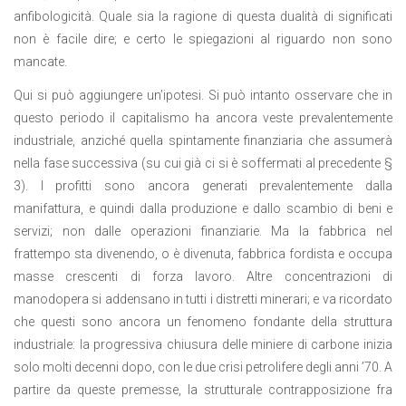
anfibologicità. Quale sia la ragione di questa dualità di significati
non è facile dire; e certo le spiegazioni al riguardo non sono
mancate.
Qui si può aggiungere un’ipotesi. Si può intanto osservare che in
questo periodo il capitalismo ha ancora veste prevalentemente
industriale, anziché quella spintamente finanziaria che assumerà
nella fase successiva (su cui già ci si è soffermati al precedente §
3). I profitti sono ancora generati prevalentemente dalla
manifattura, e quindi dalla produzione e dallo scambio di beni e
servizi; non dalle operazioni finanziarie. Ma la fabbrica nel
frattempo sta divenendo, o è divenuta, fabbrica fordista e occupa
masse crescenti di forza lavoro. Altre concentrazioni di
manodopera si addensano in tutti i distretti minerari; e va ricordato
che questi sono ancora un fenomeno fondante della struttura
industriale: la progressiva chiusura delle miniere di carbone inizia
solo molti decenni dopo, con le due crisi petrolifere degli anni ’70. A
partire da queste premesse, la strutturale contrapposizione fra