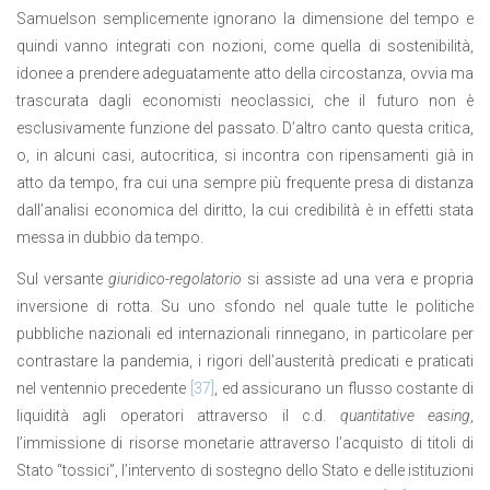
Samuelson semplicemente ignorano la dimensione del tempo e
quindi vanno integrati con nozioni, come quella di sostenibilità,
idonee a prendere adeguatamente atto della circostanza, ovvia ma
trascurata dagli economisti neoclassici, che il futuro non è
esclusivamente funzione del passato. D’altro canto questa critica,
o, in alcuni casi, autocritica, si incontra con ripensamenti già in
atto da tempo, fra cui una sempre più frequente presa di distanza
dall’analisi economica del diritto, la cui credibilità è in effetti stata
messa in dubbio da tempo.
Sul versante
giuridico-regolatorio
si assiste ad una vera e propria
inversione di rotta. Su uno sfondo nel quale tutte le politiche
pubbliche nazionali ed internazionali rinnegano, in particolare per
contrastare la pandemia, i rigori dell’austerità predicati e praticati
nel ventennio precedente
[37]
, ed assicurano un flusso costante di
liquidità agli operatori attraverso il c.d.
quantitative easing
,
l’immissione di risorse monetarie attraverso l’acquisto di titoli di
Stato “tossici”, l’intervento di sostegno dello Stato e delle istituzioni