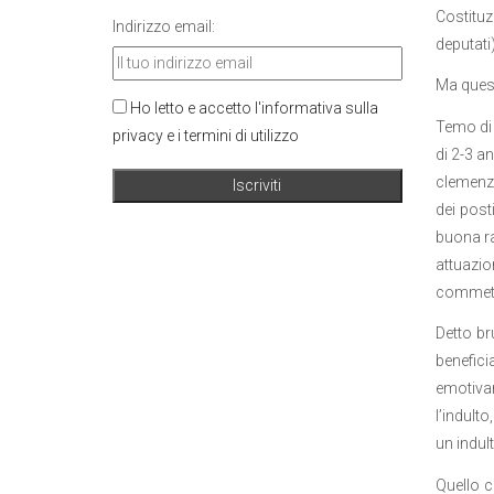
Costituz
Indirizzo email:
deputati)
Ma quest
Ho letto e accetto l'informativa sulla
Temo di 
privacy e i termini di utilizzo
di 2-3 a
clemenza
dei post
buona ra
attuazio
commetter
Detto br
benefici
emotivam
l’indult
un indul
Quello c