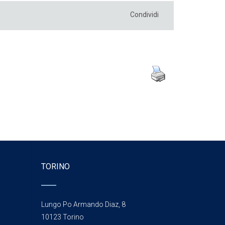
Condividi
TORINO
Lungo Po Armando Diaz, 8
10123 Torino