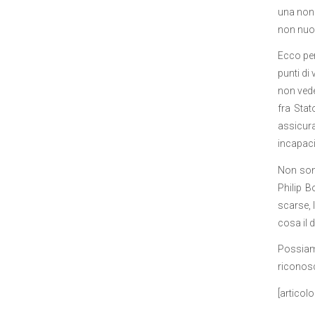
una non 
non nuoc
Ecco perc
punti di 
non vede
fra Stat
assicura
incapacit
Non son
Philip B
scarse, 
cosa il d
Possiam
riconosc
[articol