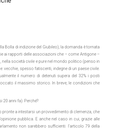
iche
lla Bolla di indizione del Giubileo), la domanda è tornata
zie ai rapporti delle associazioni che – come Antigone –
nella società civile e pure nel mondo politico (penso in
e: vecchie, spesso fatiscenti, indegne di un paese civile.
tualmente il numero di detenuti supera del 32% i posti
 toccato il massimo storico. In breve, le condizioni che
si 20 anni fa). Perché?
no pronte a intestarsi un provvedimento di clemenza, che
pinione pubblica. E anche nel caso in cui, grazie alle
arlamento non sarebbero sufficienti: l’articolo 79 della