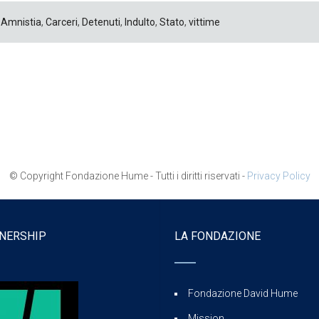
Amnistia
,
Carceri
,
Detenuti
,
Indulto
,
Stato
,
vittime
© Copyright Fondazione Hume - Tutti i diritti riservati -
Privacy Policy
NERSHIP
LA FONDAZIONE
Fondazione David Hume
Mission