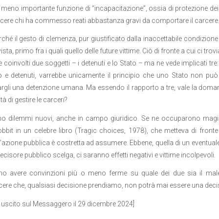
meno importante funzione di “incapacitazione”, ossia di protezione dei
ere chi ha commesso reati abbastanza gravi da comportare il carcere
hé il gesto di clemenza, pur giustificato dalla inaccettabile condizione di 
vista, primo fra i quali quello delle future vittime. Ciò di fronte a cui ci t
 coinvolti due soggetti – i detenuti e lo Stato – ma ne vede implicati tre: 
o e detenuti, varrebbe unicamente il principio che uno Stato non può p
rgli una detenzione umana. Ma essendo il rapporto a tre, vale la domand
à di gestire le carceri?
o dilemmi nuovi, anche in campo giuridico. Se ne occuparono magis
obbit in un celebre libro (Tragic choices, 1978), che metteva di fronte
l’azione pubblica è costretta ad assumere. Ebbene, quella di un eventuale 
ecisore pubblico scelga, ci saranno effetti negativi e vittime incolpevoli.
o avere convinzioni più o meno ferme su quale dei due sia il male 
ere che, qualsiasi decisione prendiamo, non potrà mai essere una decis
o uscito sul Messaggero il 29 dicembre 2024]