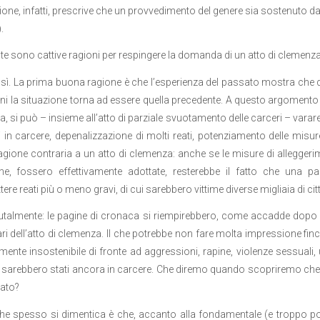
ione, infatti, prescrive che un provvedimento del genere sia sostenuto da
.
e sono cattive ragioni per respingere la domanda di un atto di clemenz
sì. La prima buona ragione è che l’esperienza del passato mostra che qu
nni la situazione torna ad essere quella precedente. A questo argomento si
, si può – insieme all’atto di parziale svuotamento delle carceri – varar
i in carcere, depenalizzazione di molti reati, potenziamento delle misu
gione contraria a un atto di clemenza: anche se le misure di alleggerim
ne, fossero effettivamente adottate, resterebbe il fatto che una pa
e reati più o meno gravi, di cui sarebbero vittime diverse migliaia di citt
utalmente: le pagine di cronaca si riempirebbero, come accadde dopo l
ari dell’atto di clemenza. Il che potrebbe non fare molta impressione finc
ente insostenibile di fronte ad aggressioni, rapine, violenze sessuali,
o, sarebbero stati ancora in carcere. Che diremo quando scopriremo che 
tato?
he spesso si dimentica è che, accanto alla fondamentale (e troppo poc