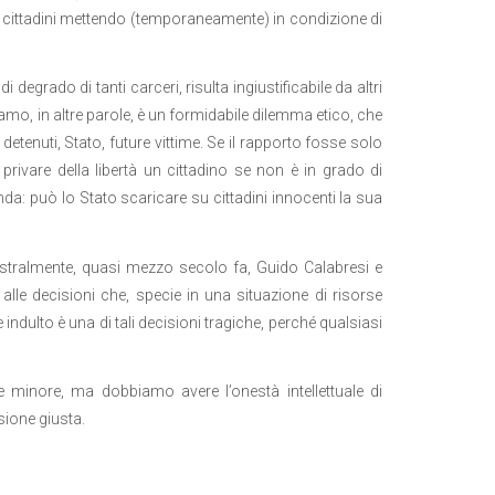
 cittadini mettendo (temporaneamente) in condizione di
.
degrado di tanti carceri, risulta ingiustificabile da altri
roviamo, in altre parole, è un formidabile dilemma etico, che
detenuti, Stato, future vittime. Se il rapporto fosse solo
rivare della libertà un cittadino se non è in grado di
a: può lo Stato scaricare su cittadini innocenti la sua
tralmente, quasi mezzo secolo fa, Guido Calabresi e
 alle decisioni che, specie in una situazione di risorse
indulto è una di tali decisioni tragiche, perché qualsiasi
minore, ma dobbiamo avere l’onestà intellettuale di
ione giusta.