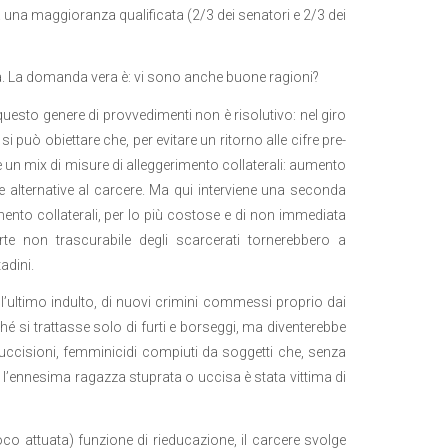
 una maggioranza qualificata (2/3 dei senatori e 2/3 dei
a. La domanda vera è: vi sono anche buone ragioni?
esto genere di provvedimenti non è risolutivo: nel giro
 può obiettare che, per evitare un ritorno alle cifre pre-
e un mix di misure di alleggerimento collaterali: aumento
re alternative al carcere. Ma qui interviene una seconda
ento collaterali, per lo più costose e di non immediata
rte non trascurabile degli scarcerati tornerebbero a
adini.
’ultimo indulto, di nuovi crimini commessi proprio dai
hé si trattasse solo di furti e borseggi, ma diventerebbe
 uccisioni, femminicidi compiuti da soggetti che, senza
l’ennesima ragazza stuprata o uccisa è stata vittima di
o attuata) funzione di rieducazione, il carcere svolge