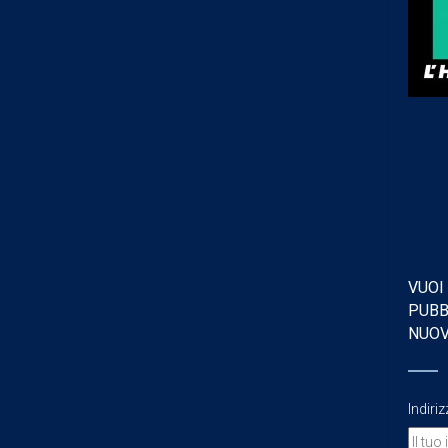
VUOI
PUBB
NUO
Indiri