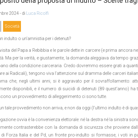
posito della proposta di indulto – Scelte trag
bre 2024 - di
Luca Ricolfi
Società
n indulto o un’amnistia per i detenuti?
visita del Papa a Rebibbia e le parole dette in carcere (e prima ancora ne
lità. Ma per la verità, e giustamente, la domanda aleggiava da tempo gra
ano della condizione carceraria. Credo dovremmo essere grati a quanti, 
are ai Radicali), tengono viva l’attenzione sul dramma delle carceri italian
a che, negli ultimi anni, si è aggravato per il sovraffollamento: at
amente disponibili, e il numero di suicidi di detenuti (89 quest’anno) ha
cono un provvedimento di alleggerimento ci sono tutte.
un tale provvedimento non arriva, e non da oggi (l’ultimo indulto è di qua
gazione ovvia è la convenienza elettorale: né la destra né la sinistra so
ilmente contrasterebbe con la domanda di sicurezza che proviene dall’o
 di Forza Italia e del Pd, un fronte pro-indulto si formasse, i voti in p