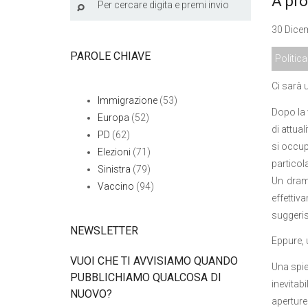
A pro
30 Dicem
PAROLE CHIAVE
Politica
Ci sarà u
Immigrazione
(53)
Dopo la 
Europa
(52)
di attua
PD
(62)
si occup
Elezioni
(71)
particol
Sinistra
(79)
Un dramm
Vaccino
(94)
effettiv
suggeris
NEWSLETTER
Eppure, 
VUOI CHE TI AVVISIAMO QUANDO
Una spie
PUBBLICHIAMO QUALCOSA DI
inevitab
NUOVO?
aperture