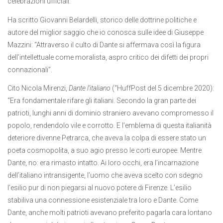
celebrazioni ufficiali.
Ha scritto Giovanni Belardelli, storico delle dottrine politiche e
autore del miglior saggio che io conosca sulle idee di Giuseppe
Mazzini: “Attraverso il culto di Dante si affermava così la figura
dell’intellettuale come moralista, aspro critico dei difetti dei propri
connazionali”.
Cito Nicola Mirenzi,
Dante l’italiano
(“HuffPost del 5 dicembre 2020):
“Era fondamentale rifare gli italiani. Secondo la gran parte dei
patrioti, lunghi anni di dominio straniero avevano compromesso il
popolo, rendendolo vile e corrotto. E l’emblema di questa italianità
deteriore divenne Petrarca, che aveva la colpa di essere stato un
poeta cosmopolita, a suo agio presso le corti europee. Mentre
Dante, no: era rimasto intatto. Ai loro occhi, era l’incarnazione
dell’italiano intransigente, l’uomo che aveva scelto con sdegno
l’esilio pur di non piegarsi al nuovo potere di Firenze. L’esilio
stabiliva una connessione esistenziale tra loro e Dante. Come
Dante, anche molti patrioti avevano preferito pagarla cara lontano