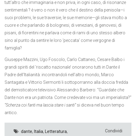
tutt’altro che immaginaria e non priva, in ogni caso, di risonanze
sentimentali ? è vero o non è vero che il destino della penisola—i
suoi problemi, le sue traversie, le sue memorie—gli stava molto a
cuore e che parlando di bolognesi, di veneziani, di genovesi, di
pisani, di fiorentini ne parlava come di rami di uno stesso albero
sino al punto da sentire le loro ‘peccata’ come vergogne di
famiglia?
Giuseppe Mazzini, Ugo Foscolo, Carlo Cattaneo, Cesare Balbo i
grandi spiriti del ‘riscatto nazionale’ onorarono tutti in Dante il
Padre dell’Italianità: incontrandoli nell’altro mondo, Marco
Santagata e Vittorio Sermonti li sottoporranno alla doccia fredda
del demisticatore televisivo Alessandro Barbero: “Guardate che
Dante non era un patriota. Come credevate voi ma un imperialista?”
“Scherza coi fanti ma lascia stare i santi”
si diceva nel buon tempo
antico.
Condividi
dante
,
Italia
,
Letteratura
,