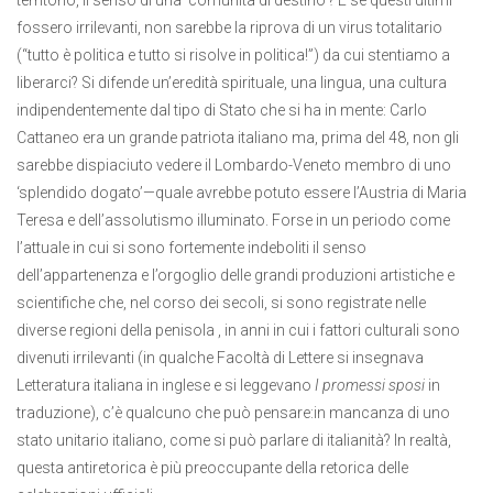
territorio, il senso di una ‘comunità di destino’? E se questi ultimi
fossero irrilevanti, non sarebbe la riprova di un virus totalitario
(“tutto è politica e tutto si risolve in politica!”) da cui stentiamo a
liberarci? Si difende un’eredità spirituale, una lingua, una cultura
indipendentemente dal tipo di Stato che si ha in mente: Carlo
Cattaneo era un grande patriota italiano ma, prima del 48, non gli
sarebbe dispiaciuto vedere il Lombardo-Veneto membro di uno
‘splendido dogato’—quale avrebbe potuto essere l’Austria di Maria
Teresa e dell’assolutismo illuminato. Forse in un periodo come
l’attuale in cui si sono fortemente indeboliti il senso
dell’appartenenza e l’orgoglio delle grandi produzioni artistiche e
scientifiche che, nel corso dei secoli, si sono registrate nelle
diverse regioni della penisola , in anni in cui i fattori culturali sono
divenuti irrilevanti (in qualche Facoltà di Lettere si insegnava
Letteratura italiana in inglese e si leggevano
I promessi sposi
in
traduzione), c’è qualcuno che può pensare:in mancanza di uno
stato unitario italiano, come si può parlare di italianità? In realtà,
questa antiretorica è più preoccupante della retorica delle