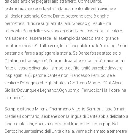
da casa anziché piegarsi allo straniero. Come Dante,
testimoniavano con la vita l’attaccamento alle virtù civiche e
all’ideale nazionale. Come Dante, potevano perciò anche
permettersi di ridire sugli altri italiani. ‘Spesso gli esuli – mi
racconta Berardelli – vivevano in condizioni miserabili all’estero,
ma sapere di essere fedeli all’esempio dantesco era di grande
conforto morale’”. Tutto vero, tutto innegabile ma le ‘mitologie’ non
bastano a fare e a spiegare la storia. Se Dante fosse stato solo
l’”italiano intransigente”, l’uomo di carattere con la ‘c’ maiuscola il
fatto di essere divenuto il simbolo dell’italianità sarebbe davvero
inspiegabile. (E perché Dante e non Francesco Ferrucci se è
veritiero l’omaggio che gli tributava Goffredo Mameli: “Dall’Alpi a
Sicilia/Dovunque è Legnano/,Ogn’uom di Ferruccio/ Ha il core, ha
la mano?”).
Sempre citando Mirenzi, “nemmeno Vittorio Sermonti lasciò mai
credere il contrario, sebbene con la lingua di Dante abbia deliziato a
lungo gli italiani, e senza ricorrere al trucco dell’icona pop. Nel
Centocinquantesimo dell’Unità d’Italia, venne chiamato a tenere tre