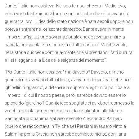
Dante, l’Italia non esisteva. Nel suo tempo, che era il Medio Evo,
esistevano tante piccole formazioni politiche che si facevano la
guerra tra loro. L’idea dello stato nazione è nata secoli dopo, e non
poteva rientrare nell’orizzonte dantesco. Dante aveva in mente
l’Impero: un’istituzione sovranazionale che doveva garantire la
pace, la prosperità e la sicurezza di tutti i cristiani. Ma che vuole,
nella storia succede continua-mente che si prendano i fatti culturali
e li si rileggano alla luce delle esigenze del momento”.
“Per Dante l’Italia non esisteva” ma davvero? Davvero, almeno
quanti di noi avevano fatto il liceo, avevamo dimenticato che, per il
‘ghibellin fuggiasco’, a detenere la suprema legittimità politica era
l’Impero—di cui il nostro paese, però, sarebbe dovuto essere lo
splendido ‘giardino’? Quante idee sbagliate ci avrebbe trasmesso la
vecchia scuola se non ci fossero i demistificatori alla Marco
Santagata buonanima e al vivo e vegeto Alessandro Barbero
(quello che raccontava in TV che se i Persiani avessero vinto a
Salamina per la Grecia non sarebbe cambiato niente, con l’aria