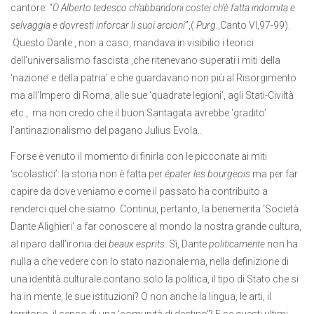
cantore: “
O Alberto tedesco ch’abbandoni costei ch’è fatta indomita e
selvaggia e dovresti inforcar li suoi arcioni
”,(
Purg.
,Canto VI,97-99).
Questo Dante , non a caso, mandava in visibilio i teorici
dell’universalismo fascista ,che ritenevano superati i miti della
‘nazione’ e della patria’ e che guardavano non più al Risorgimento
ma all’Impero di Roma, alle sue ‘quadrate legioni’, agli Stati-Civiltà
etc., ma non credo che il buon Santagata avrebbe ‘gradito’
l’antinazionalismo del pagano Julius Evola..
Forse è venuto il momento di finirla con le picconate ai miti
‘scolastici’: la storia non è fatta per
épater les bourgeois
ma per far
capire da dove veniamo e come il passato ha contribuito a
renderci quel che siamo. Continui, pertanto, la benemerita ‘Società
Dante Alighieri’ a far conoscere al mondo la nostra grande cultura,
al riparo dall’ironia dei
beaux esprits
. Sì, Dante
politicamente
non ha
nulla a che vedere con lo stato nazionale ma, nella definizione di
una identità culturale contano solo la politica, il tipo di Stato che si
ha in mente, le sue istituzioni? O non anche la lingua, le arti, il