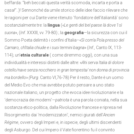
beffarda: “beh beccati questa verità scomoda, incarta e porta a
casa!”..)! Sennonché da umile storico delle idee faccio rilevare che
le ragioni per cui Dante viene ritenuto ‘fondatore dell’italianità’ sono
sostanzialmente tre: la
lingua
(«
Le genti del bel paese là dove ‘l sì
suona
», (
Inf
. XXXIII, vv. 79-80) ; la
geografia
—la sicurezza con cui il
Sommo Poeta delimitò i confini d’Italia–«
Sì com’a Pola presso del
Carnaro, ch’Italia chiude e i suoi termini bagna
» (
Inf.,
Canto IX, 113-
114); un’
etnia culturale
( come diremmo oggi), con una sua
individualità e interessi distinti dalle altre: «
Ahi serva Italia di dolore
ostello/nave senza nocchiero in gran tempesta/ non donna di provincia
ma bordello
»
(Purg.
Canto VI,76-78) Per il resto, Dante è un uomo
del Medio Evo che mai avrebbe potuto pensare a uno stato
nazionale italiano, un progetto che evoca idee rivoluzionarie e la
‘democrazia dei moderni’—
patriota
è una parola coniata, nella sua
sostanza etico-politica, dalla Rivoluzione francese e ripresa nel
Risorgimento dai ‘modernizzatori’, nemici giurati dell’
Ancien
Régime
, ovvero degli Imperi e, in ispecie, degli ultimi discendenti
degli Asburgo. Del cui Impero il Vate fiorentino fu il convinto