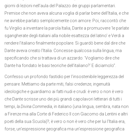
giorni di lezioni nell’aula del Palazzo dei gruppi parlamentari.
Premise che non aveva alcuna voglia di parlar bene dell’Italia, e che
ne avrebbe parlato semplicemente con amore. Poi, raccontò che
fu Virgilio a inventare la parola Italia, Dante a promuovere ‘le parlate
sgangherate degli italiani alla nobile esattezza del latino’ e Verdi a
rendere l’italiano finalmente popolare. Si guardò bene dal dire che
Dante aveva creato l’Italia. Concesse qualcosa sulla lingua, ma
specificando che si trattava di un azzardo: ‘Vogliamo dire che
Dante ha fondato le basi teoriche dell’italiano?’ E diciamolo”.
Confesso un profondo fastidio per l’insostenibile leggerezza del
pensare. Mettiamo da parte miti, falsi credenze, ingenuità
ideologiche e guardiamo ai fatti nudi e crudi: è vero o non è vero
che Dante scrisse uno dei più grandi capolavori letterari di tutti i
tempi,
la Divina Commedia
, in italiano (una lingua, sembra, nata non
a Firenze ma alla Corte di Federico II con Giacomo da Lentini e altri
poeti della sua Scuola)?; è vero o non è vero che per lui l’Italia era,
forse, un’espressione geografica ma un’espressione geografica