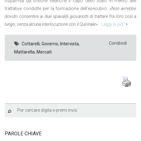
risparmia da critiche neanche il capo dello stato in merito alle
trattative condotte per la formazione dell’esecutivo: «
Non avrebbe
dovuto consentire ai due spavaldi giovanotti di trattare fra loro così a
lungo, senza alcuna interlocuzione con il Quirinale
».
Leggi di più
Condividi
Cottarelli
,
Governo
,
Intervista
,
Mattarella
,
Mercati
PAROLE CHIAVE