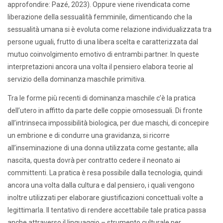
approfondire: Pazé, 2023). Oppure viene rivendicata come
liberazione della sessualità femminile, dimenticando che la
sessualità umana si è evoluta come relazione individualizzata tra
persone uguali, frutto di una libera scelta e caratterizzata dal
mutuo coinvolgimento emotivo di entrambi partner. In queste
interpretazioni ancora una volta il pensiero elabora teorie al
servizio della dominanza maschile primitiva.
Tra le forme più recenti di dominanza maschile c’è la pratica
dell’utero in affitto da parte delle coppie omosessuali. Di fronte
all’intrinseca impossibilità biologica, per due maschi, di concepire
un embrione e di condurre una gravidanza, si ricorre
all’inseminazione di una donna utilizzata come gestante; alla
nascita, questa dovrà per contratto cedere il neonato ai
committenti. La pratica è resa possibile dalla tecnologia, quindi
ancora una volta dalla cultura e dal pensiero, i quali vengono
inoltre utilizzati per elaborare giustificazioni concettuali volte a
legittimarla. Il tentativo di rendere accettabile tale pratica passa
anche attraverso il linguaggio – strumento culturale per