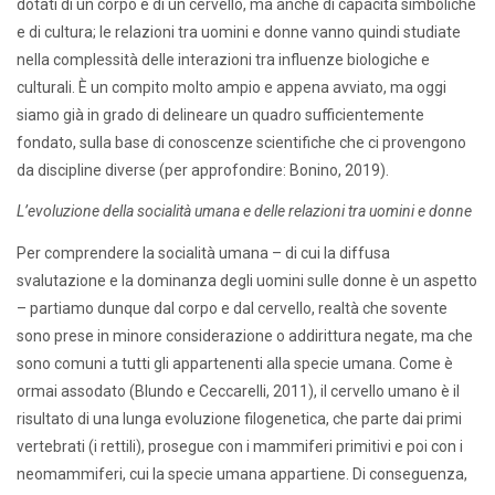
dotati di un corpo e di un cervello, ma anche di capacità simboliche
e di cultura; le relazioni tra uomini e donne vanno quindi studiate
nella complessità delle interazioni tra influenze biologiche e
culturali. È un compito molto ampio e appena avviato, ma oggi
siamo già in grado di delineare un quadro sufficientemente
fondato, sulla base di conoscenze scientifiche che ci provengono
da discipline diverse (per approfondire: Bonino, 2019).
L’evoluzione della socialità umana e delle relazioni tra uomini e donne
Per comprendere la socialità umana – di cui la diffusa
svalutazione e la dominanza degli uomini sulle donne è un aspetto
– partiamo dunque dal corpo e dal cervello, realtà che sovente
sono prese in minore considerazione o addirittura negate, ma che
sono comuni a tutti gli appartenenti alla specie umana. Come è
ormai assodato (Blundo e Ceccarelli, 2011), il cervello umano è il
risultato di una lunga evoluzione filogenetica, che parte dai primi
vertebrati (i rettili), prosegue con i mammiferi primitivi e poi con i
neomammiferi, cui la specie umana appartiene. Di conseguenza,