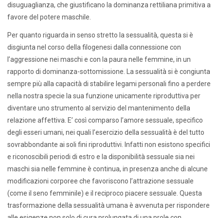
disuguaglianza, che giustificano la dominanza rettiliana primitiva a
favore del potere maschile.
Per quanto riguarda in senso stretto la sessualità, questa si è
disgiunta nel corso della filogenesi dalla connessione con
l’aggressione nei maschi e con la paura nelle femmine, in un
rapporto di dominanza-sottomissione. La sessualità si è congiunta
sempre più alla capacità di stabilire legami personali fino a perdere
nella nostra specie la sua funzione unicamente riproduttiva per
diventare uno strumento al servizio del mantenimento della
relazione affettiva. E’ così comparso l’amore sessuale, specifico
degli esseri umani, nei quali l’esercizio della sessualità è del tutto
sovrabbondante ai soli fini riproduttivi. Infatti non esistono specifici
e riconoscibili periodi di estro e la disponibilità sessuale sia nei
maschi sia nelle femmine è continua, in presenza anche di alcune
modificazioni corporee che favoriscono l’attrazione sessuale
(come il seno femminile) e il reciproco piacere sessuale. Questa
trasformazione della sessualità umana è avvenuta per rispondere
alle esigenze non solo di cura prolungata di una prole con