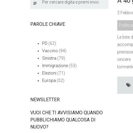
A 40 
2 Febbra
PAROLE CHIAVE
Politica
Le liste
PD
(62)
accompag
Vaccino
(94)
previsio
Sinistra
(79)
vincere
Immigrazione
(53)
torment
Elezioni
(71)
Europa
(52)
NEWSLETTER
VUOI CHE TI AVVISIAMO QUANDO
PUBBLICHIAMO QUALCOSA DI
NUOVO?