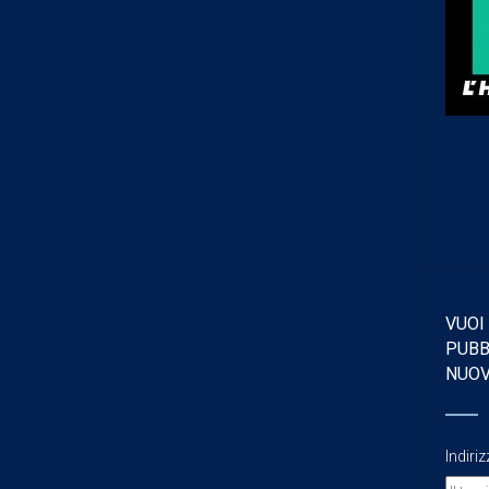
VUOI
PUBB
NUO
Indiri