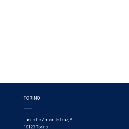
TORINO
Lungo Po Armando Diaz, 8
10123 Torino