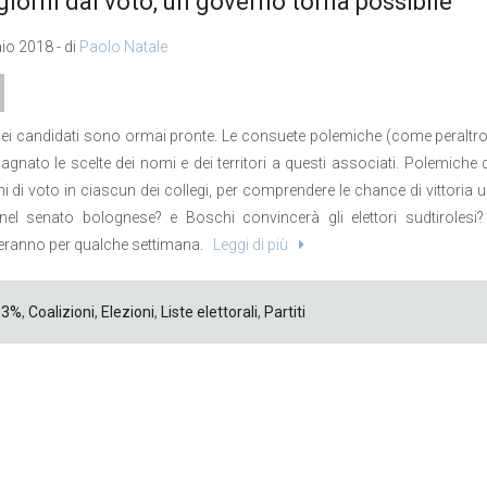
giorni dal voto, un governo torna possibile
io 2018 - di
Paolo Natale
 dei candidati sono ormai pronte. Le consuete polemiche (come peralt
nato le scelte dei nomi e dei territori a questi associati. Polemiche 
ni di voto in ciascun dei collegi, per comprendere le chance di vittoria un
 nel senato bolognese? e Boschi convincerà gli elettori sudtiroles
eranno per qualche settimana.
Leggi di più
3%
,
Coalizioni
,
Elezioni
,
Liste elettorali
,
Partiti