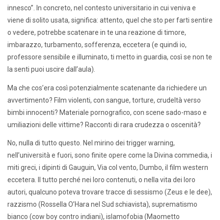
innesco”. In concreto, nel contesto universitario in cui veniva e
viene di solito usata, significa: attento, quel che sto per farti sentire
o vedere, potrebbe scatenare in te una reazione di timore,
imbarazzo, turbamento, sofferenza, eccetera (e quindi io,
professore sensibile e illuminato, ti metto in guardia, così se non te
la senti puoi uscire dall’aula).
Ma che cos’era così potenzialmente scatenante da richiedere un
avvertimento? Film violenti, con sangue, torture, crudeltà verso
bimbi innocenti? Materiale pornografico, con scene sado-maso e
umiliazioni delle vittime? Racconti di rara crudezza o oscenità?
No, nulla di tutto questo. Nel mirino dei trigger warning,
nell’università e fuori, sono finite opere come la Divina commedia, i
miti greci, i dipinti di Gauguin, Via col vento, Dumbo, il film western
eccetera. Il tutto perché nei loro contenuti, o nella vita dei loro
autori, qualcuno poteva trovare tracce di sessismo (Zeus e le dee),
razzismo (Rossella O’Hara nel Sud schiavista), suprematismo
bianco (cow boy contro indiani), islamofobia (Maometto