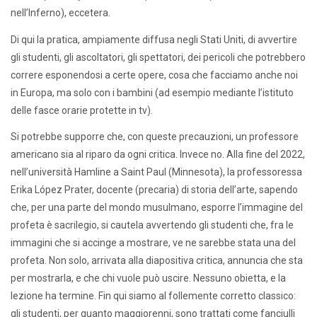
nell’Inferno), eccetera.
Di qui la pratica, ampiamente diffusa negli Stati Uniti, di avvertire
gli studenti, gli ascoltatori, gli spettatori, dei pericoli che potrebbero
correre esponendosi a certe opere, cosa che facciamo anche noi
in Europa, ma solo con i bambini (ad esempio mediante l’istituto
delle fasce orarie protette in tv).
Si potrebbe supporre che, con queste precauzioni, un professore
americano sia al riparo da ogni critica. Invece no. Alla fine del 2022,
nell’università Hamline a Saint Paul (Minnesota), la professoressa
Erika López Prater, docente (precaria) di storia dell’arte, sapendo
che, per una parte del mondo musulmano, esporre l’immagine del
profeta è sacrilegio, si cautela avvertendo gli studenti che, fra le
immagini che si accinge a mostrare, ve ne sarebbe stata una del
profeta. Non solo, arrivata alla diapositiva critica, annuncia che sta
per mostrarla, e che chi vuole può uscire. Nessuno obietta, e la
lezione ha termine. Fin qui siamo al follemente corretto classico:
gli studenti, per quanto maggiorenni, sono trattati come fanciulli