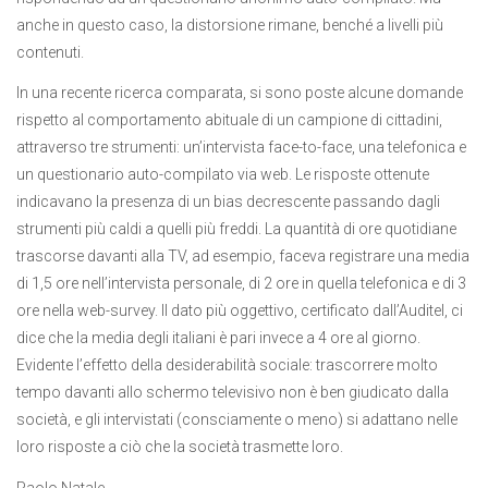
anche in questo caso, la distorsione rimane, benché a livelli più
contenuti.
In una recente ricerca comparata, si sono poste alcune domande
rispetto al comportamento abituale di un campione di cittadini,
attraverso tre strumenti: un’intervista face-to-face, una telefonica e
un questionario auto-compilato via web. Le risposte ottenute
indicavano la presenza di un bias decrescente passando dagli
strumenti più caldi a quelli più freddi. La quantità di ore quotidiane
trascorse davanti alla TV, ad esempio, faceva registrare una media
di 1,5 ore nell’intervista personale, di 2 ore in quella telefonica e di 3
ore nella web-survey. Il dato più oggettivo, certificato dall’Auditel, ci
dice che la media degli italiani è pari invece a 4 ore al giorno.
Evidente l’effetto della desiderabilità sociale: trascorrere molto
tempo davanti allo schermo televisivo non è ben giudicato dalla
società, e gli intervistati (consciamente o meno) si adattano nelle
loro risposte a ciò che la società trasmette loro.
Paolo Natale