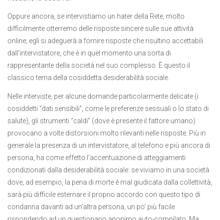
Oppure ancora, se intervistiamo un hater della Rete, molto
difficilmente otterremo delle risposte sincere sulle sue attività
online; egli si adeguerà a fornire risposte che risultino accettabili
dall’intervistatore, che è in quel momento una sorta di
rappresentante della società nel suo complesso. È questo il
classico tema della cosiddetta desiderabilità sociale.
Nelle interviste, per alcune domande particolarmente delicate (i
cosiddetti “dati sensibili”, come le preferenze sessuali o lo stato di
salute), gli strumenti “caldi” (dove è presente il fattore umano)
provocano a volte distorsioni molto rilevanti nelle risposte. Più in
generale la presenza di un intervistatore, al telefono e più ancora di
persona, ha come effetto l’accentuazione di atteggiamenti
condizionati dalla desiderabilità sociale: se viviamo in una società
dove, ad esempio, la pena di morte è mal giudicata dalla collettività,
sarà più difficile esternare il proprio accordo con questo tipo di
condanna davanti ad un’altra persona, un po’ più facile
rispondendo ad un questionario anonimo auto-compilato. Ma