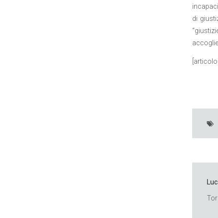
incapaci
di gius
“giustiz
accoglie
[articol
Luc
Tor