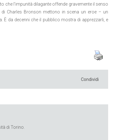
atto che l’impunità dilagante offende gravemente il senso
lli di Charles Bronson mettono in scena un eroe – un
zia. È da decenni che il pubblico mostra di apprezzarli, e
Condividi
tà di Torino.