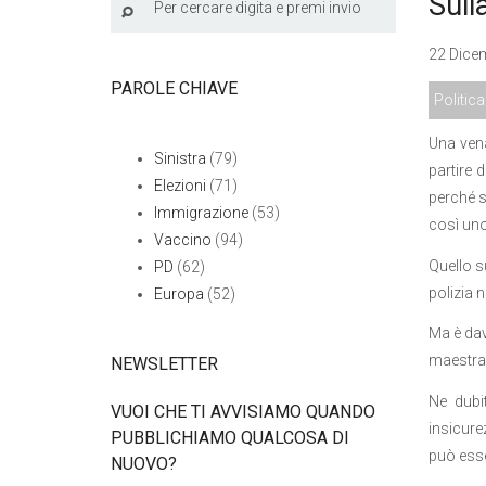
Sull
22 Dicem
PAROLE CHIAVE
Politica
Una vena
Sinistra
(79)
partire 
Elezioni
(71)
perché s
Immigrazione
(53)
così uno
Vaccino
(94)
Quello s
PD
(62)
polizia n
Europa
(52)
Ma è dav
maestra p
NEWSLETTER
Ne dubi
VUOI CHE TI AVVISIAMO QUANDO
insicure
PUBBLICHIAMO QUALCOSA DI
può esse
NUOVO?