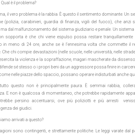
? Qual è il problema?
ema, il vero problema è la rabbia. Ѐ questo il sentimento dominante. Un 
ine (polizia, carabinieri, guardia di finanza, vigili del fuoco), che anz
i, ma dal malfunzionamento del sistema giudiziario e penale. Un sistema ch
n sopporta è che chi viene espulso possa restare tranquillamente su
to in meno di 24 ore, anche se è l’ennesima volta che commette il r
. Che chi compie devastazioni (nelle scuole, nelle università, nelle strad
esercita la violenza e la sopraffazione, magari mascherate da dissenso po
difende sé stesso o i propri beni da un aggressore possa finire in carce
 come nelle piazze dello spaccio, possano operare indisturbati anche qu
tutto questo non è principalmente paura. È semmai rabbia, collera,
a. E non è qualcosa di momentaneo, che potrebbe rapidamente appassire
otrebbe persino accentuarsi, ove più poliziotti e più arresti venis
lgenza dei giudici.
iamo arrivati a questo?
agioni sono contingenti, e strettamente politiche. Le leggi varate dal 