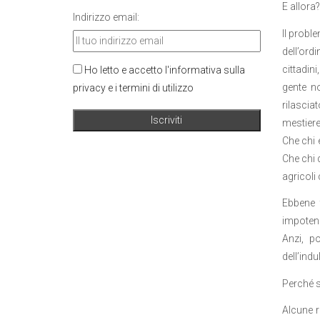
E allora
Indirizzo email:
Il probl
dell’ord
cittadin
Ho letto e accetto l'informativa sulla
gente no
privacy e i termini di utilizzo
rilascia
mestiere
Che chi 
Che chi 
agricoli
Ebbene 
impotenz
Anzi, p
dell’indu
Perché s
Alcune r