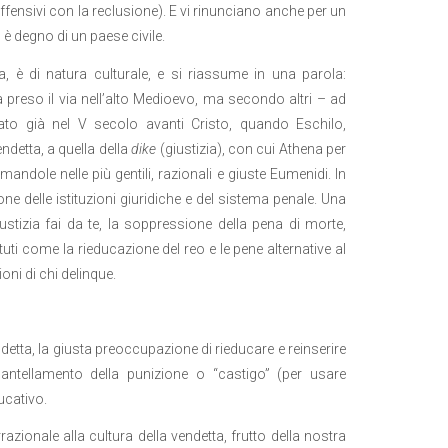
fensivi con la reclusione). E vi rinunciano anche per un
 è degno di un paese civile.
, è di natura culturale, e si riassume in una parola:
 preso il via nell’alto Medioevo, ma secondo altri – ad
o già nel V secolo avanti Cristo, quando Eschilo,
ndetta, a quella della
dike
(giustizia), con cui Athena per
rmandole nelle più gentili, razionali e giuste Eumenidi. In
 delle istituzioni giuridiche e del sistema penale. Una
tizia fai da te, la soppressione della pena di morte,
tituti come la rieducazione del reo e le pene alternative al
ni di chi delinque.
detta, la giusta preoccupazione di rieducare e reinserire
ntellamento della punizione o “castigo” (per usare
ucativo.
azionale alla cultura della vendetta, frutto della nostra