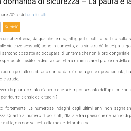
a domanda di sicurezza – La paura e la
bre 2025 - di
Luca Ricolfi
Società
 di schizofrenia, da qualche tempo, affligge il dibattitto politico sulla si
dalle violenze sessuali) sono in aumento, e la sinistra dà la colpa al 
i sentono costrette ad occuparsi di un tema che non è loro congenial
 spettacolo inedito: la destra costretta a minimizzare il problema della s
u cui un po’ tutti sembrano concordare è che la gente è preoccupata, ha pa
elle strade.
vero la paura lo stato d’animo che si è impossessato dell’opinione pubbl
er ridurre le ansie dei cittadini?
to fortemente. Le numerose indagini degli ultimi anni non segnal
zza. Quanto al numero di poliziotti, l’Italia è fra i paesi che ne hanno di
re utile, ma non va certo alla radice del problema.