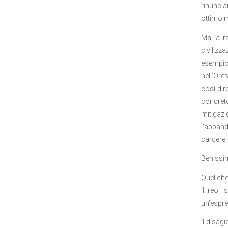
rinuncia
ottimo mo
Ma la ra
civilizz
esempio
nell’Ore
così dire
concreto
mitigazi
l’abbando
carcere.
Benissi
Quel che
il reo,
un’espre
Il disag