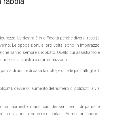
 rabbia
curezza. La destra è in difficoltà perché diversi reati (a
governo. Le opposizioni, a loro volta, sono in imbarazzo
e e che hanno sempre snobbato. Quello cui assistiamo è
icurezza, la sinistra a drammatizzarlo.
ura di uscire di casa la notte, e chiede più pattuglie di
ica? Ѐ davvero l’aumento del numero di poliziotti la via
ano un aumento massiccio dei sentimenti di paura e
 più in relazione al numero di abitanti. Aumentarli ancora