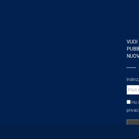
VUOI
PUBB
NUO
Indiri
Ho l
privacy