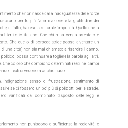
sentimento che non nasce dalla inadeguatezza delle forze
i suscitano per lo più l’ammirazione e la gratitudine dei
e, di fatto, ha reso strutturale l’impunità. Quello che la
l territorio italiano. Che chi ruba venga arrestato e
eato. Che quello di borseggiatrice possa diventare un
e di una città) non sia mai chiamato a risarcire il danno.
litico, possa continuare a togliere la parola agli altri.
re. Che coloro che compiono determinati reati, nei campi
ando i reati si vedono a occhio nudo.
 indignazione, senso di frustrazione, sentimento di
 se ci fossero un po’ più di poliziotti per le strade.
sero vanificati dal combinato disposto delle leggi e
parlamento non puniscono a sufficienza la recidività, e