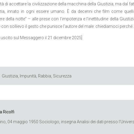
tà di accettare la civilizzazione della macchina della Giustizia, ma dal f
tizia, innato in ogni essere umano. È da decenni che film come que
iere della notte” – alle prese con l’impotenza e l’inettitudine della Giusti
 con sollievo il gesto che punisce l’autore del male: chiediamoci perché.
o uscito sul Messaggero il 21 dicembre 2025]
Giustizia
,
Impunità
,
Rabbia
,
Sicurezza
a Ricolfi
ino, 04 maggio 1950 Sociologo, insegna Analisi dei dati presso l'Universi