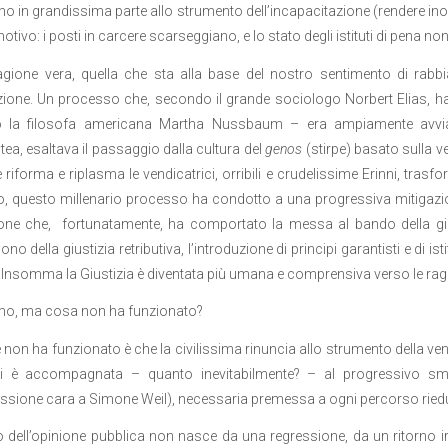
no in grandissima parte allo strumento dell’incapacitazione (rendere inof
tivo: i posti in carcere scarseggiano, e lo stato degli istituti di pena non
gione vera, quella che sta alla base del nostro sentimento di rabbia
azione. Un processo che, secondo il grande sociologo Norbert Elias, ha
 la filosofa americana Martha Nussbaum – era ampiamente avviat
stea, esaltava il passaggio dalla cultura del
genos
(stirpe) basato sulla ve
 riforma e riplasma le vendicatrici, orribili e crudelissime Erinni, trasfo
, questo millenario processo ha condotto a una progressiva mitigazione
one che, fortunatamente, ha comportato la messa al bando della gius
no della giustizia retributiva, l’introduzione di principi garantisti e di is
 Insomma la Giustizia è diventata più umana e comprensiva verso le ragio
mo, ma cosa non ha funzionato?
 non ha funzionato è che la civilissima rinuncia allo strumento della ven
 si è accompagnata – quanto inevitabilmente? – al progressivo sma
ssione cara a Simone Weil), necessaria premessa a ogni percorso ried
io dell’opinione pubblica non nasce da una regressione, da un ritorno irr